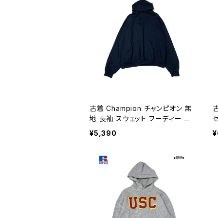
古着 Champion チャンピオン 無
古
地 長袖 スウェット フーディー パ
ーカー 紺 (ttu2603023)
ェ
¥5,390
¥
u