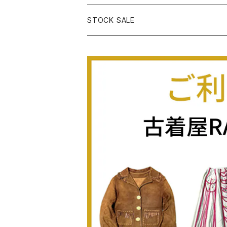
古着ノースリーブプルオーバー
古着半袖Ｔシャツ
古着オーバーオール
古着キャミソール
古着ニットアウター
古着ヘビージャケット
古着膝丈スカート (丈56-75cm)
古着ロング丈パンツ
STOCK SALE
古着ノースリーブＴシャツ
古着セットアップ
古着ノースリーブ
古着ノースリーブニット
古着ヘビーコート
古着ミニ丈スカート (丈-55cm)
古着ショート丈パンツ
Spring / Summer
80%OFF
古着ポロシャツ
古着ガウン
古着ミニ丈スカート (丈56-75cm)
Autumn / Winter
70%OFF
古着長袖ポロシャツ
80%OFF
古着スウェット
古着羽織り
古着半袖ポロシャツ
70%OFF
古着トレーナー
ベアトップ
古着パーカー
古着タンクトップ