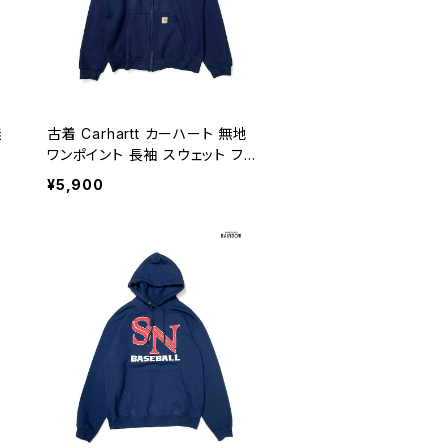
無
古着 Carhartt カーハート 無地
パ
ワンポイント 長袖 スウェット フー
ディー パーカー 紺 (ttu250801
¥5,900
6)