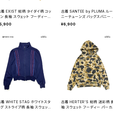
着 EXIST 総柄 タイダイ柄 コッ
古着 SANTEE by PLUMA ルー
トン 長袖 スウェット フーディー
ニーテューンズ バッグスバニー 
ーカー オレンジ カラフル (ttu2
メリカ製 プリント 長袖 スウェッ
5,900
¥6,900
01085)
フーディー パーカー 赤 (ttu250
129)
着 WHITE STAG ホワイトスタ
古着 HERTER'S 総柄 迷彩柄 
ッグ ストライプ柄 長袖 スウェット
袖 スウェット フーディー パーカ
レーナー 紺 (ttu2410093)
ー 茶 (ttu2410088)