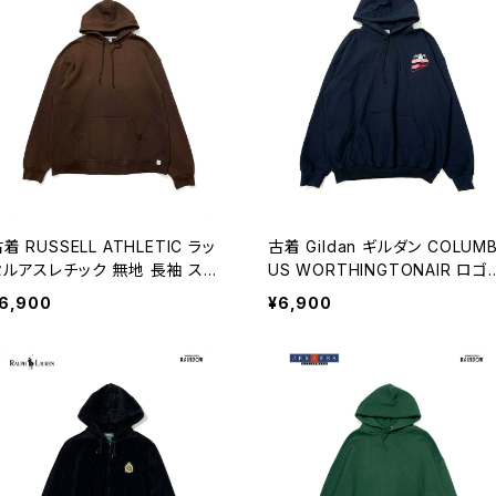
着 RUSSELL ATHLETIC ラッ
古着 Gildan ギルダン COLUM
セルアスレチック 無地 長袖 スウ
US WORTHINGTONAIR ロゴ
ット フーディー パーカー 茶 (tt
長袖 裏起毛 スウェット フーディ
6,900
¥6,900
2512050)
ー パーカー 紺 (ttu2601145)