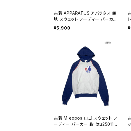
古着 APPARATUS アパラタス 無
古
地 スウェット フーディー パーカ
ー 青 水色 (ttu2501132)
パ
¥5,900
¥
5
古着 M expos ロゴ スウェット フ
古
ーディー パーカー 紺 (ttu250113
1)
ト