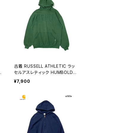
B
古着 RUSSELL ATHLETIC ラッ
セルアスレティック HUMBOLDT
アメリカ製 ロゴ 長袖 スウェット
¥7,900
フーディー パーカー 緑 (ttu2510
236)