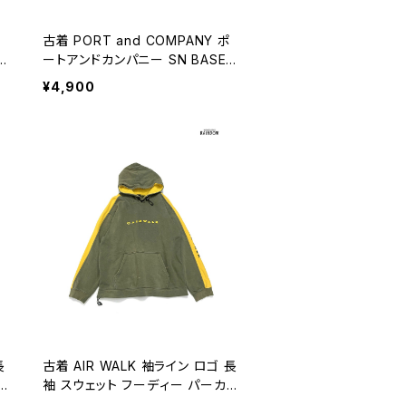
古着 PORT and COMPANY ポ
ア
ートアンドカンパニー SN BASEB
ト
ALL ロゴ 長袖 スウェット フーデ
¥4,900
1
ィー パーカー 紺 (ttu2501130)
長
古着 AIR WALK 袖ライン ロゴ 長
袖 スウェット フーディー パーカ
ー カーキ マスタード (ttu24092