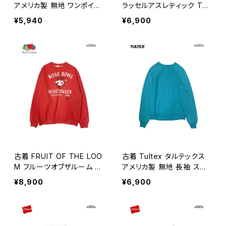
アメリカ製 無地 ワンポイン
ラッセルアスレティック TO
ト 花柄 刺繍 長袖 スウェッ
RREYPINES ハヤブサ アメ
¥5,940
¥6,900
ト トレーナー 白 (ttu26011
リカ製 プリント アニマル 長
62)
袖 スウェット トレーナー 赤
ボルドー (ttu2511114)
古着 FRUIT OF THE LOO
古着 Tultex タルテックス
M フルーツオブザルーム R
アメリカ製 無地 長袖 スウ
OSE BOWL WISCONSIN
ェット トレーナー ターコイ
¥8,900
¥6,900
トラ アメリカ製 プリント ア
ズブルー 緑 (ttu2511130)
ニマル 長袖 スウェット トレ
ーナー 赤 (ttu2511113)