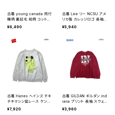
古着 young canada 飛行
古着 Lee リー NCSU アメ
機柄 裏起毛 総柄 コットン
リカ製 カレッジロゴ 長袖
長袖 スウェット トレーナー
スウェット トレーナー グレ
¥6,490
¥5,940
黒 (ttu2501203)
ー (ttu2601187)
古着 Hanes ヘインズ チキ
古着 GILDAN ギルダン ind
チキマシン猛レース ケンケ
iana プリント 長袖 スウェッ
ン アメリカ製 プリント キャ
ト トレーナー 赤 ボルドー
¥7,920
¥3,960
ラクター 長袖 スウェット ト
(ttu2601245)