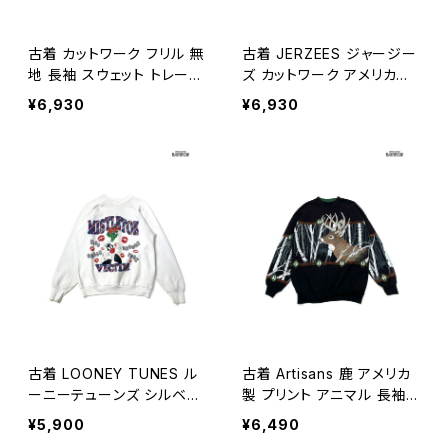
古着 カットワーク フリル 無
古着 JERZEES ジャージー
地 長袖 スウェット トレーナ
ズ カットワーク アメリカ製
ー パステル 黄 (ttu250913
プリント 長袖 スウェット ト
¥6,930
¥6,930
3)
レーナー 紺 (ttu2509103)
古着 LOONEY TUNES ル
古着 Artisans 鹿 アメリカ
ーニーテューンズ シルベス
製 プリント アニマル 長袖
ターキャット プリント キャラ
スウェット トレーナー 黒 (tt
¥5,900
¥6,490
クター 長袖 スウェット トレ
u2510008)