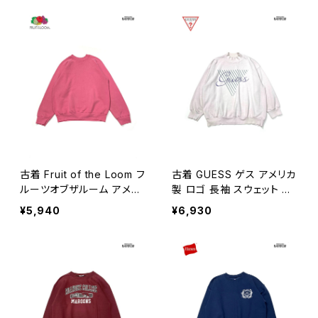
蛍光 黄 (ttu2603076)
古着 Fruit of the Loom フ
古着 GUESS ゲス アメリカ
ルーツオブザルーム アメリ
製 ロゴ 長袖 スウェット ト
カ製 無地 長袖 スウェット
レーナー ピンク (ttu26030
¥5,940
¥6,930
トレーナー ピンク (ttu260
75)
3077)