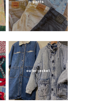
pants
outer jacket