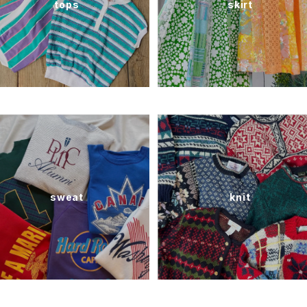
tops
skirt
sweat
knit