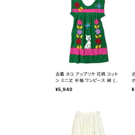
古着 ネコ アップリケ 花柄 コット
古
ン ミニ丈 半袖 ワンピース 緑 (oa
2607077)
袖
¥5,940
¥