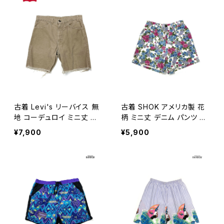
古着 Levi's リーバイス 無
古着 SHOK アメリカ製 花
地 コーデュロイ ミニ丈 パ
柄 ミニ丈 デニム パンツ 赤
ンツ ベージュ (btu250901
紫 水色 うす紫 (btu25070
¥7,900
¥5,900
7)
50)