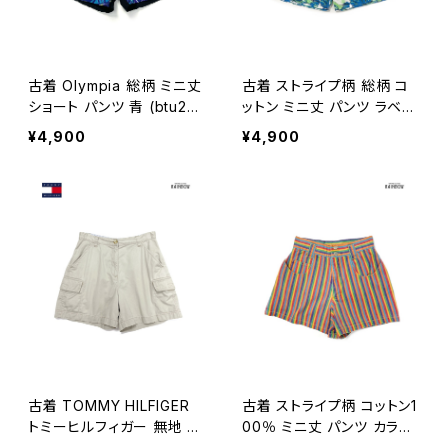
古着 Olympia 総柄 ミニ丈
古着 ストライプ柄 総柄 コ
ショート パンツ 青 (btu250
ットン ミニ丈 パンツ ラベン
7013)
ダー うす紫 (btu250606
¥4,900
¥4,900
2)
古着 TOMMY HILFIGER
古着 ストライプ柄 コットン1
トミーヒルフィガー 無地 ワ
00％ ミニ丈 パンツ カラフ
ンポイント ブランドロゴ刺繍
ル (btu2505027)