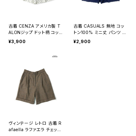
古着 CENZA アメリカ製 T
古着 CASUALS 無地 コッ
ALONジップ ドット柄 コット
トン100% ミニ丈 パンツ 紺
ン ミニ丈 パンツ 白 紫 生成
(btu2404016)
¥3,900
¥2,900
り (btu2404019)
ヴィンテージ レトロ 古着 R
afaella ラファエラ チェック
柄 ウール ミニ丈 パンツ 茶