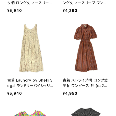
ク柄 ロング丈 ノースリーブ
ング丈 ノースリーブ ワンピ
ワンピース 黒 (oa260705
ース 黒 (oa2607055)
¥5,940
¥4,290
8)
古着 Laundry by Shelli S
古着 ストライプ柄 ロング丈
egal ランドリーバイシェリ
半袖 ワンピース 茶 (oa26
ーシーガル アメリカ製 シェ
07065)
¥5,940
¥4,950
ルボタン 前開き 花柄 ロン
グ丈 ノースリーブ ワンピー
ス ベージュ (oa260705
4)