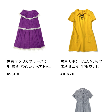
古着 アメリカ製 レース 無
古着 リボン TALONジップ
地 膝丈 パイル地 ベアトッ
無地 ミニ丈 半袖 ワンピー
プ ワンピース 紫 (oa2607
ス 黄 (oa2607030)
¥5,390
¥4,620
042)