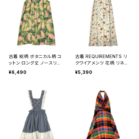
古着 総柄 ボタニカル柄 コ
古着 REQUIREMENTS リ
ットン ロング丈 ノースリー
クワイアメンツ 花柄 リネン
ブ ワンピース 緑 (oa2607
ロング丈 ノースリーブ ワン
¥6,490
¥5,390
049)
ピース ベージュ (oa2607
050)