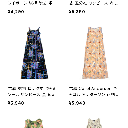
レイボーン 総柄 膝丈 半袖
丈 五分袖 ワンピース 赤 (o
ワンピース 緑 (oa260703
a2607039)
¥4,290
¥5,390
2)
古着 総柄 ロング丈 キャミ
古着 Carol Anderson キ
ソール ワンピース 黒 (oa2
ャロル アンダーソン 花柄
607045)
ロング丈 ノースリーブ ワン
¥5,940
¥5,940
ピース オレンジ (oa2607
047)