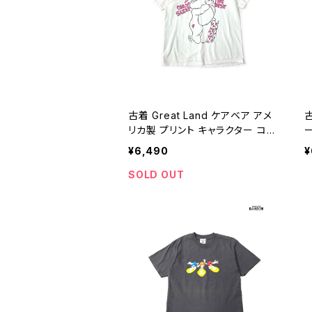
古着 Great Land ケアベア アメ
古
リカ製 プリント キャラクター コッ
トン100％ 半袖 Ｔシャツ 白 (ttu2
¥6,490
¥
505035)
コ
2
SOLD OUT