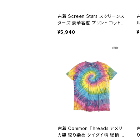
古着 Screen Stars スクリーンス
古
ターズ 豪華客船 プリント コットン
半袖 Ｔシャツ 白 (ttu2606080)
¥5,940
¥
1
6
古着 Common Threads アメリ
カ製 絞り染め タイダイ柄 総柄 コ