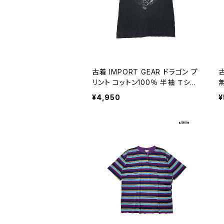
古着 IMPORT GEAR ドラゴン プ
古
リント コットン100％ 半袖 Ｔシャ
ツ 黒 (ttu2606049)
ツ
¥4,950
¥
6