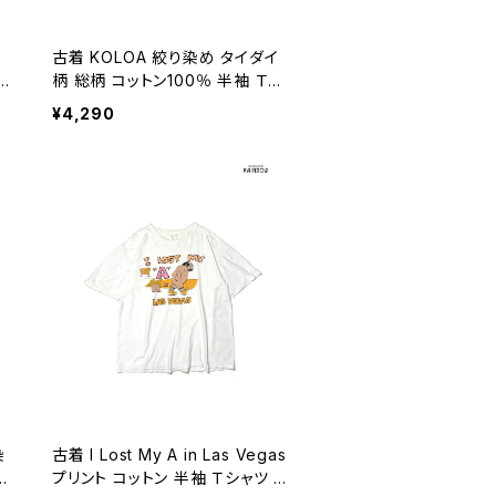
タ
古着 KOLOA 絞り染め タイダイ
ン
柄 総柄 コットン100％ 半袖 Ｔシ
2
ャツ カラフル (ttu2606055)
¥4,290
染
古着 I Lost My A in Las Vegas
％
プリント コットン 半袖 Ｔシャツ 白