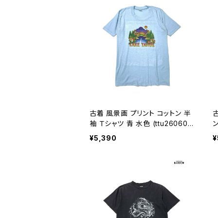
古着 風景画 プリント コットン 半
古
袖 Ｔシャツ 青 水色 (ttu260605
0)
袖
¥5,390
¥
7