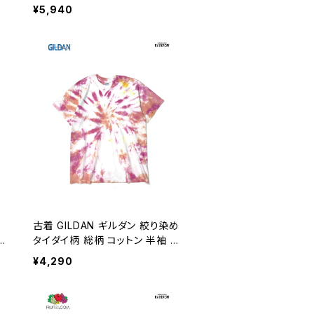
6
(ttu2606079)
¥5,940
ッ
古着 GILDAN ギルダン 絞り染め
0
タイダイ柄 総柄 コットン 半袖 Ｔ
シャツ ピンク (ttu2606059)
¥4,290