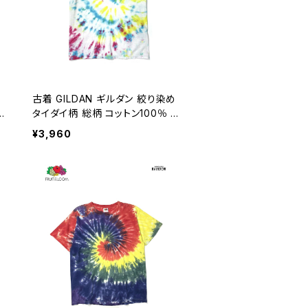
古着 GILDAN ギルダン 絞り染め
t
タイダイ柄 総柄 コットン100％ 半
袖 Ｔシャツ カラフル 水色 (ttu26
¥3,960
06058)