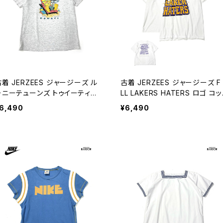
着 JERZEES ジャージーズ ル
古着 JERZEES ジャージーズ F
ーニーテューンズ トゥイーティー
LL LAKERS HATERS ロゴ コ
アメリカ製 プリント キャラクター
ン 半袖 Ｔシャツ 白 (ttu260414
6,490
¥6,490
ットン 半袖 Ｔシャツ グレー (ttu
0)
505040)