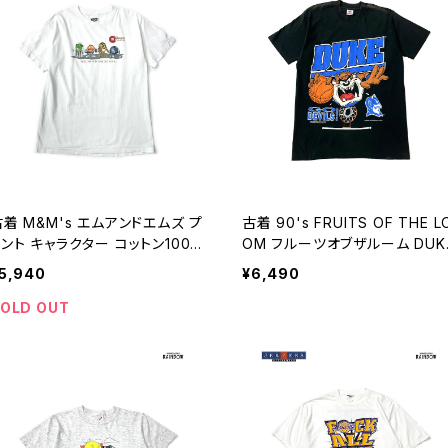
古着 M&M's エムアンドエムズ プ
古着 90's FRUITS OF THE L
リント キャラクター コットン100％
OM フルーツオブザルーム DUK
袖 Ｔシャツ 白 (ttu2505008)
GO DEVILS! バスケットボール 
5,940
¥6,490
メリカ製 プリント コットン100％
半袖 Ｔシャツ 黒 (ttu2505004
OLD OUT