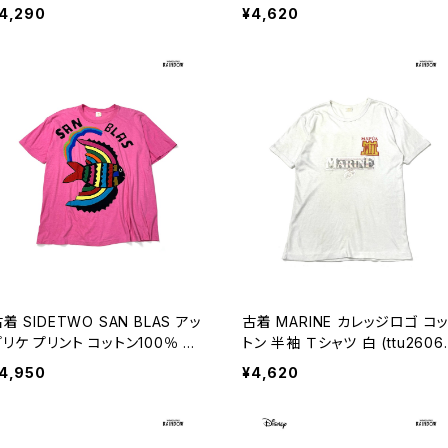
0％ 半袖 Ｔシャツ 青 水色 (ttu2
半袖 Ｔシャツ カラフル (ttu260
4,290
¥4,620
06060)
061)
着 SIDETWO SAN BLAS アッ
古着 MARINE カレッジロゴ コ
プリケ プリント コットン100％ 半
トン 半袖 Ｔシャツ 白 (ttu2606
 Ｔシャツ ピンク (ttu260605
83)
4,950
¥4,620
)