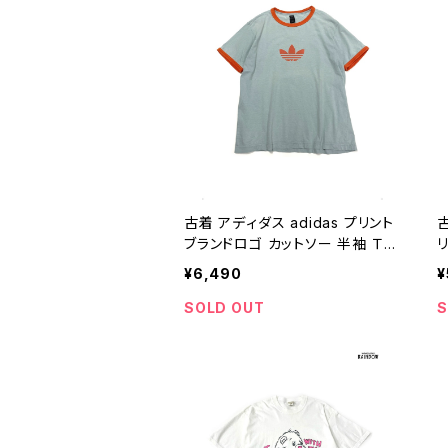
古着 アディダス adidas プリント
ブランドロゴ カットソー 半袖 Ｔシ
ャツ ダスティ―グリーン くすみブ
半
¥6,490
¥
ルー (ttu2507055)
SOLD OUT
S