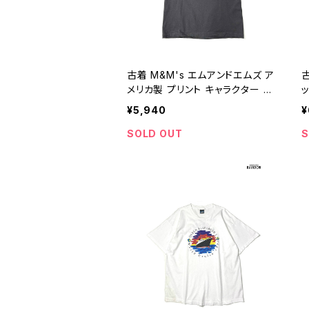
古着 M&M's エムアンドエムズ ア
古
メリカ製 プリント キャラクター コ
ッ
ットン100％ 半袖 Ｔシャツ グレー
2
¥5,940
¥
(ttu2505010)
SOLD OUT
S