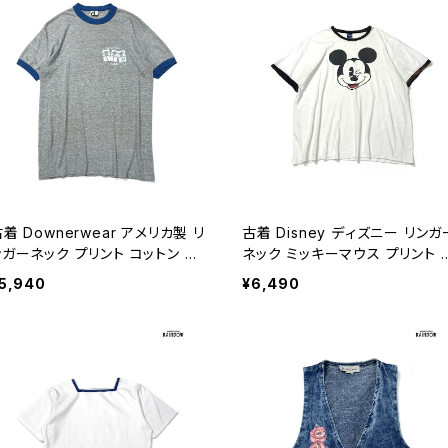
着 Downerwear アメリカ製 リ
古着 Disney ディズニー リンガ
ンガーネック プリント コットン 半
ネック ミッキーマウス プリント 
 Ｔシャツ グレー (ttu260604
ットン100％ 半袖 Ｔシャツ 白 (tt
5,940
¥6,490
)
2606051)