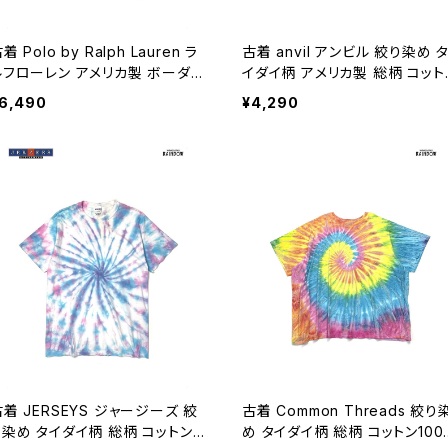
着 Polo by Ralph Lauren ラ
古着 anvil アンビル 絞り染め 
ルフローレン アメリカ製 ボーダー
イダイ柄 アメリカ製 総柄 コット
柄 ワンポイント刺繍 コットン 半袖
100％ 半袖 Ｔシャツ ピンク (ttu
6,490
¥4,290
00％ Ｔシャツ 青 オレンジ (ttu2
606063)
06064)
古着 JERSEYS ジャージーズ 絞
古着 Common Threads 絞り
り染め タイダイ柄 総柄 コットン1
め タイダイ柄 総柄 コットン100