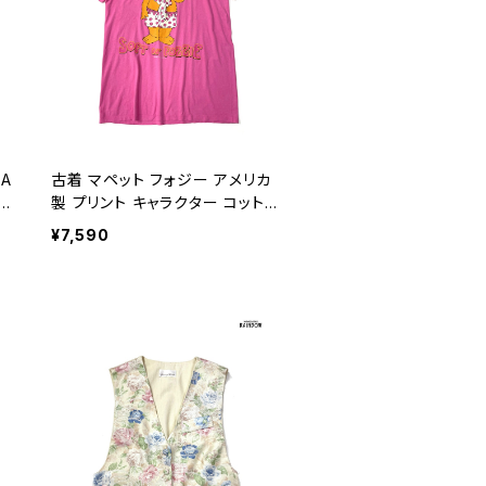
 A
古着 マペット フォジー アメリカ
ット
製 プリント キャラクター コットン1
00％ 半袖 Ｔシャツ ピンク (ttu25
¥7,590
05034)