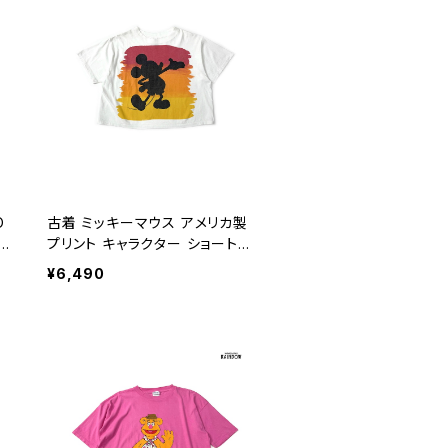
O
古着 ミッキーマウス アメリカ製
E
プリント キャラクター ショート丈
ア
コットン 半袖 Ｔシャツ 白 (ttu250
¥6,490
5043)
)