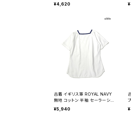
ットン100％ 半袖 Ｔシャツ カラフ
0
¥4,620
¥
ル (ttu2606062)
6
古着 イギリス軍 ROYAL NAVY
古
無地 コットン 半袖 セーラーシャ
ツ トップス プルオーバー 白 (ttu2
袖
¥5,940
¥
606116)
3