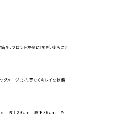
2箇所、フロント左側に1箇所、後ろに2
立つダメージ、シミ等なくキレイな状態
ｃｍ 股上29ｃｍ 股下76ｃｍ も
ｍ