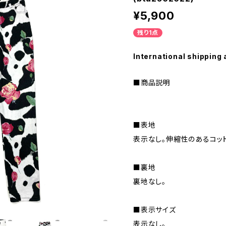
¥5,900
残り1点
International shipping 
■商品説明
■表地
表示なし。伸縮性のあるコッ
■裏地
裏地なし。
■表示サイズ
表示なし。