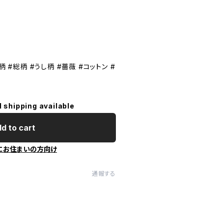
柄 #総柄 #うし柄 #薔薇 #コットン #
l shipping available
d to cart
にお住まいの方向け
通報する