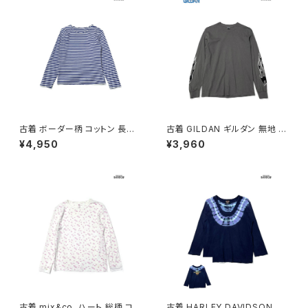
古着 ボーダー柄 コットン 長袖
古着 GILDAN ギルダン 無地 袖
Ｔシャツ 青 (ttu2603103)
プリント コットン100％ 長袖 Ｔ
¥4,950
¥3,960
シャツ グレー (ttu2603102)
古着 mix&co. ハート 総柄 コッ
古着 HARLEY DAVIDSON ハ