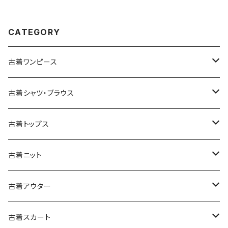
CATEGORY
古着ワンピース
古着長袖ワンピース
古着シャツ・ブラウス
古着半袖ワンピース
古着長袖シャツ・ブラウス
古着トップス
古着ノースリーブワンピース
古着半袖シャツ・ブラウス
古着スウェット&パーカー
古着ニット
古着スウェット
古着キャミソールワンピース
古着ノースリーブシャツ・ブラウス
古着プルオーバー
古着セーター
古着アウター
古着パーカー
古着長袖プルオーバー
古着ベアトップワンピース
古着Ｔシャツ
古着カーディガン
古着ライトジャケット
古着スカート