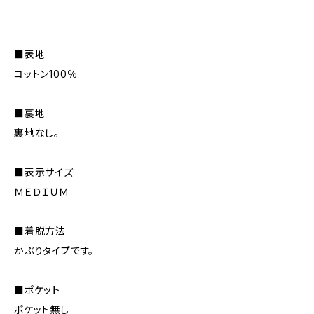
■表地
コットン100％
■裏地
裏地なし。
■表示サイズ
ＭＥＤＩＵＭ
■着脱方法
かぶりタイプです。
■ポケット
ポケット無し