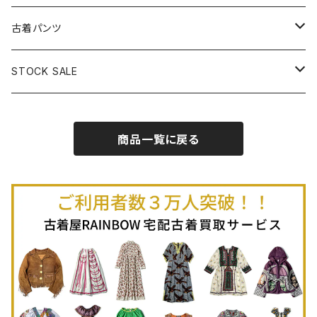
古着半袖プルオーバー
古着長袖Ｔシャツ
古着オールインワン
古着ベスト
古着半袖ニット
古着ライトコート
古着ロング丈スカート (丈76cm-)
古着パンツ
古着ノースリーブプルオーバー
古着半袖Ｔシャツ
古着オーバーオール
古着キャミソール
古着ニットアウター
古着ヘビージャケット
古着膝丈スカート (丈56-75cm)
古着ロング丈パンツ
STOCK SALE
古着ノースリーブＴシャツ
古着セットアップ
古着ノースリーブ
古着ノースリーブニット
古着ヘビーコート
古着ミニ丈スカート (丈-55cm)
古着ショート丈パンツ
Spring / Summer
商品一覧に戻る
80%OFF
古着ポロシャツ
古着ガウン
古着ミニ丈スカート (丈56-75cm)
Autumn / Winter
70%OFF
古着長袖ポロシャツ
80%OFF
古着スウェット
古着羽織り
古着半袖ポロシャツ
70%OFF
古着トレーナー
ベアトップ
古着パーカー
古着タンクトップ