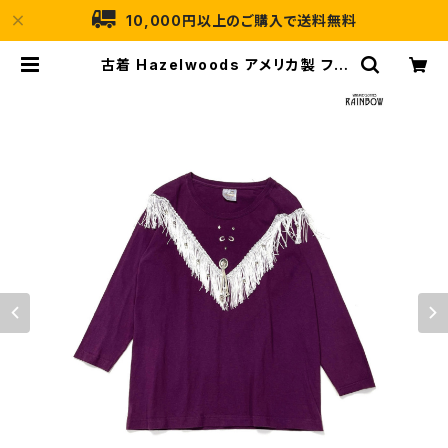
10,000円以上のご購入で送料無料
古着 Hazelwoods アメリカ製 フリ
ンジ 無地 コットン100％ 長袖 Ｔシャ
ツ 紫 (ttu2501287) | 古着屋RAIN
BOW