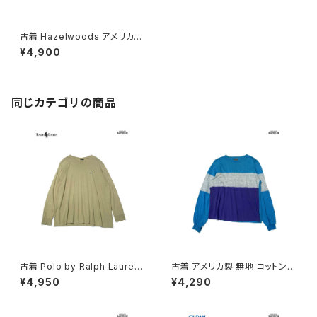
古着 Hazelwoods アメリカ製
フリンジ 無地 コットン100％ 長
¥4,900
袖 Ｔシャツ 紫 (ttu2501287)
同じカテゴリの商品
古着 Polo by Ralph Lauren
古着 アメリカ製 無地 コットン1
ポロラルフローレン ワンポイン
00％ 長袖 Ｔシャツ 青 (ttu260
¥4,950
¥4,290
ト 刺繍 無地 コットン100％ 長
3106)
袖 Ｔシャツ 茶 ベージュ (ttu26
03105)