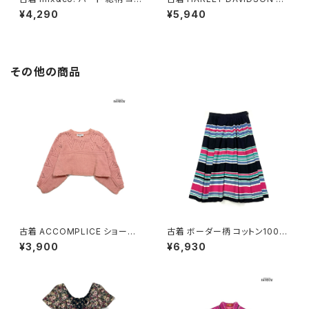
トン 長袖 サーマル Ｔシャツ ピ
ーレーダビッドソン 絞り染め ア
¥4,290
¥5,940
ンク (ttu2601226)
メリカ製 ロゴ タイダイ柄 コット
ン100％ 長袖 Ｔシャツ 紺 (ttu2
603107)
その他の商品
古着 ACCOMPLICE ショート
古着 ボーダー柄 コットン100％
丈 アメリカ製 無地 長袖 ニット
膝丈 スカート 黒 ピンク (ba26
¥3,900
¥6,930
セーター ピンク (ttu2501058)
07008)