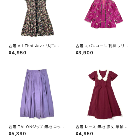
古着 All That Jazz リボン 花
古着 スパンコール 刺繍 フリル
柄 ミニ丈 半袖 ワンピース 黒
前開き 総柄 長袖 ブラウス ピン
¥4,950
¥3,900
(oa2607076)
ク (ttu2501145)
古着 TALONジップ 無地 コット
古着 レース 無地 膝丈 半袖 ワ
ン 膝丈 スカート 紫 (ba26070
ンピース 赤 ボルドー (oa2607
¥5,390
¥4,950
02)
080)