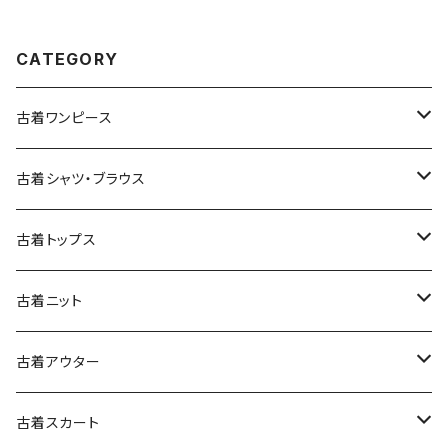
CATEGORY
古着ワンピース
古着長袖ワンピース
古着シャツ・ブラウス
古着半袖ワンピース
古着長袖シャツ・ブラウス
古着トップス
古着ノースリーブワンピース
古着半袖シャツ・ブラウス
古着スウェット&パーカー
古着ニット
古着スウェット
古着キャミソールワンピース
古着ノースリーブシャツ・ブラウス
古着プルオーバー
古着セーター
古着アウター
古着パーカー
古着長袖プルオーバー
古着ベアトップワンピース
古着Ｔシャツ
古着カーディガン
古着ライトジャケット
古着スカート