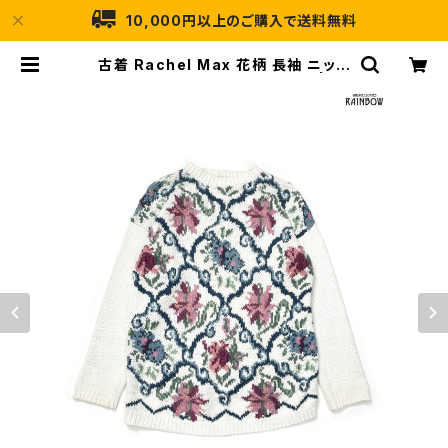
10,000円以上のご購入で送料無料
古着 Rachel Max 花柄 長袖 ニット
セーター 白 青 (ttu2501271) | 古
着屋RAINBOW