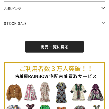
古着半袖プルオーバー
古着長袖Ｔシャツ
古着オールインワン
古着ベスト
古着半袖ニット
古着ライトコート
古着ロング丈スカート (丈76cm-)
古着パンツ
古着ノースリーブプルオーバー
古着半袖Ｔシャツ
古着オーバーオール
古着キャミソール
古着ニットアウター
古着ヘビージャケット
古着膝丈スカート (丈56-75cm)
古着ロング丈パンツ
STOCK SALE
古着ノースリーブＴシャツ
古着セットアップ
古着ノースリーブ
古着ノースリーブニット
古着ヘビーコート
古着ミニ丈スカート (丈-55cm)
古着ショート丈パンツ
Spring / Summer
商品一覧に戻る
80%OFF
古着ポロシャツ
古着ガウン
古着ミニ丈スカート (丈56-75cm)
Autumn / Winter
70%OFF
古着長袖ポロシャツ
80%OFF
古着スウェット
古着羽織り
古着半袖ポロシャツ
70%OFF
古着トレーナー
ベアトップ
古着パーカー
古着タンクトップ