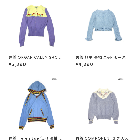
古着 ORGANICALLY GROW
古着 無地 長袖 ニット セーター
N by APPEJA 刺繍 花柄 長袖
青 水色 (ttu2603026)
¥5,390
¥4,290
ニット セーター 黄 紫 (ttu2603
024)
古着 Helen Sue 無地 長袖 ニ
古着 COMPONENTS フリル