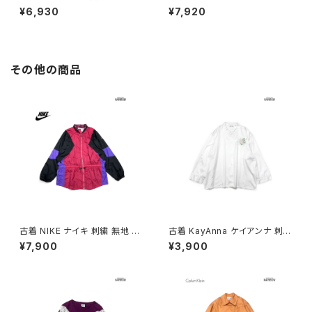
ット パーカー セーター 青 (ttu2
花柄 刺繍 ハイネック ウール 長
¥6,930
¥7,920
601219)
袖 ニット セーター 水色 ベージ
ュ (ttu2601191)
その他の商品
古着 NIKE ナイキ 刺繍 無地 ナ
古着 KayAnna ケイアンナ 刺繍
イロン 長袖 アウター アウトドア
サテン 長袖 ブラウス 白 (ttu25
¥7,900
¥3,900
ジャケット ピンク (ttu250816
01021)
7)