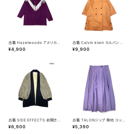
古着 Hazelwoods アメリカ製
古着 Calvin klein カルバンク
フリンジ 無地 コットン100％ 長
ライン ライナー付き 無地 コット
¥4,900
¥9,900
袖 Ｔシャツ 紫 (ttu2501287)
ン 長袖 アウター ライトコート
オレンジ (ttu2508181)
古着 SIDE EFFECTS 前開き
古着 TALONジップ 無地 コット
総柄 レオパード柄 長袖 ニット
ン 膝丈 スカート 紫 (ba26070
¥6,900
¥5,390
アウター ベージュ (ttu250905
02)
1)