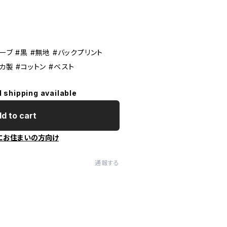
ーブ #黒 #無地 #バックプリント
アメリカ製 #コットン #ベスト
l shipping available
d to cart
にお住まいの方向け
通報する