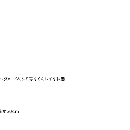
立つダメージ、シミ等なくキレイな状態
着丈56ｃｍ