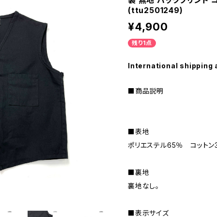
製 無地 バックプリント 
(ttu2501249)
¥4,900
残り1点
International shipping 
■商品説明
■表地
ポリエステル65％ コットン
■裏地
裏地なし。
■表示サイズ