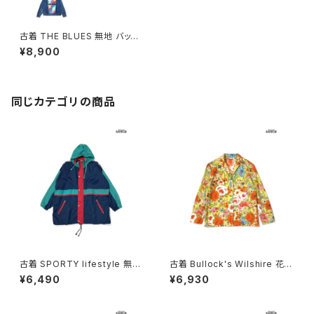
古着 THE BLUES 無地 バック
プリント デニム 長袖 アウター
¥8,900
ライトジャケット 紺 (ttu250123
5)
同じカテゴリの商品
古着 SPORTY lifestyle 無地
古着 Bullock's Wilshire 花柄
長袖 アウター ライトジャケット
コットン 長袖 アウター ライトジ
¥6,490
¥6,930
紺 (ttu2602019)
ャケット オレンジ (ttu260603
4)