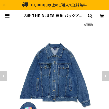
10,000円以上のご購入で送料無料
古着 THE BLUES 無地 バックプリン
ト デニム 長袖 アウター ライトジャケ
ット 紺 (ttu2501235) | 古着屋RAI
NBOW