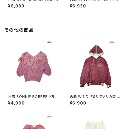
ction キャロルアンダーソンコ
コットン100％ 長袖 アウター テ
¥6,930
¥6,930
レクション アメリカ製 無地 長袖
ーラードジャケット 緑 (ttu260
アウター テーラードジャケット
3139)
緑 (ttu2603140)
その他の商品
古着 BONNIE BORRER ドルマ
古着 WINDLESS アメリカ製 前
ンスリーブ フリンジ 無地 シルク
開き 無地 ワンポイント ナイロ
¥4,900
¥6,900
長袖 ニット セーター ピンク (ttu
ン100％ 長袖 アウター ライトジ
2501057)
ャケット ボルドー 赤紫 (ttu250
9053)