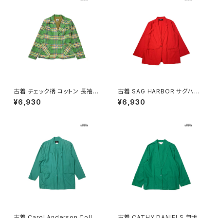
古着 チェック柄 コットン 長袖
古着 SAG HARBOR サグハー
アウター テーラード ジャケット
バー 無地 コットン 長袖 アウタ
¥6,930
¥6,930
緑 (ttu2603128)
ー テーラードジャケット 赤 (ttu
2603137)
古着 Carol Anderson Colle
古着 CATHY DANIELS 無地