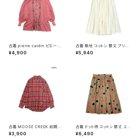
古着 pierre cardin ピエール・
古着 無地 コットン 膝丈 プリー
カルダン リボン 総柄 カットソー
ツ スカート ベージュ 生成り (b
¥4,900
¥5,940
長袖 ブラウス サーモンピンク (t
a2607005)
tu2501141)
古着 MOOSE CREEK 前開き
古着 ドット柄 コットン 膝丈 スカ
チェック柄 コットン100％ フラン
ート 茶 (ba2607006)
¥3,900
¥6,490
ネル 長袖 シャツ 赤 (ttu25090