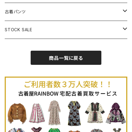
古着半袖プルオーバー
古着長袖Ｔシャツ
古着オールインワン
古着ベスト
古着半袖ニット
古着ライトコート
古着ロング丈スカート (丈76cm-)
古着パンツ
古着ノースリーブプルオーバー
古着半袖Ｔシャツ
古着オーバーオール
古着キャミソール
古着ニットアウター
古着ヘビージャケット
古着膝丈スカート (丈56-75cm)
古着ロング丈パンツ
STOCK SALE
古着ノースリーブＴシャツ
古着セットアップ
古着ノースリーブ
古着ノースリーブニット
古着ヘビーコート
古着ミニ丈スカート (丈-55cm)
古着ショート丈パンツ
Spring / Summer
商品一覧に戻る
80%OFF
古着ポロシャツ
古着ガウン
古着ミニ丈スカート (丈56-75cm)
Autumn / Winter
70%OFF
古着長袖ポロシャツ
80%OFF
古着スウェット
古着羽織り
古着半袖ポロシャツ
70%OFF
古着トレーナー
ベアトップ
古着パーカー
古着タンクトップ