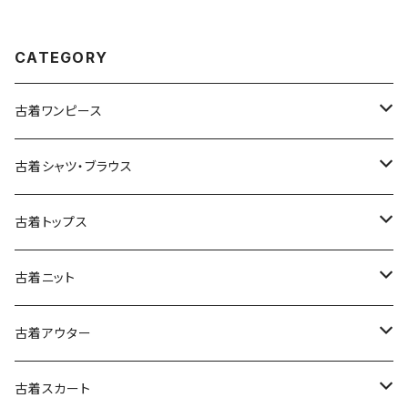
60)
CATEGORY
古着ワンピース
古着長袖ワンピース
古着シャツ・ブラウス
古着半袖ワンピース
古着長袖シャツ・ブラウス
古着トップス
古着ノースリーブワンピース
古着半袖シャツ・ブラウス
古着スウェット&パーカー
古着ニット
古着スウェット
古着キャミソールワンピース
古着ノースリーブシャツ・ブラウス
古着プルオーバー
古着セーター
古着アウター
古着パーカー
古着長袖プルオーバー
古着ベアトップワンピース
古着Ｔシャツ
古着カーディガン
古着ライトジャケット
古着スカート