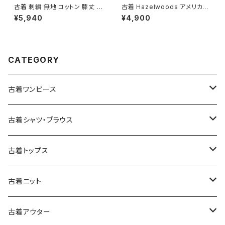
古着 刺繍 無地 コットン 膝丈 ス
古着 Hazelwoods アメリカ製
カート 紺 (ba2607004)
フリンジ 無地 コットン100％ 長
¥5,940
¥4,900
袖 Ｔシャツ 紫 (ttu2501287)
CATEGORY
古着ワンピース
古着長袖ワンピース
古着シャツ・ブラウス
古着半袖ワンピース
古着長袖シャツ・ブラウス
古着トップス
古着ノースリーブワンピース
古着半袖シャツ・ブラウス
古着スウェット&パーカー
古着ニット
古着スウェット
古着キャミソールワンピース
古着ノースリーブシャツ・ブラウス
古着プルオーバー
古着セーター
古着アウター