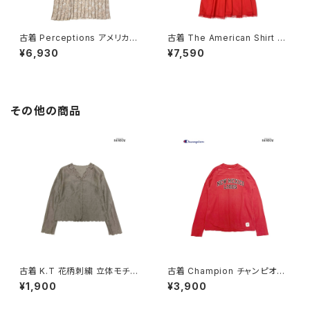
古着 Perceptions アメリカ製
古着 The American Shirt Dr
総柄 ロング丈 長袖 プリーツ ワ
ess アメリカ製 レース 無地 コ
¥6,930
¥7,590
ンピース ピンク ベージュ (otu
ットン ロング丈 長袖 ワンピース
2603019)
赤 (otu2603018)
その他の商品
古着 K.T 花柄刺繍 立体モチー
古着 Champion チャンピオン
フ 前開き 無地 リネン 長袖 ブラ
NEW MEXICO LOBOS プリン
¥1,900
¥3,900
ウス こげ茶 (ttu2509069)
ト カットソー 長袖 Ｔシャツ 赤 (t
tu2509074)