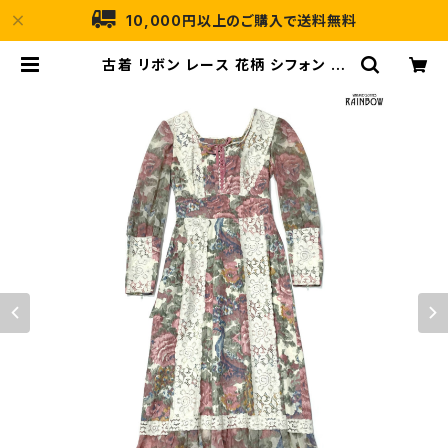
10,000円以上のご購入で送料無料
古着 リボン レース 花柄 シフォン ロ
ング丈 長袖 ワンピース ピンク (otu2
501069) | 古着屋RAINBOW