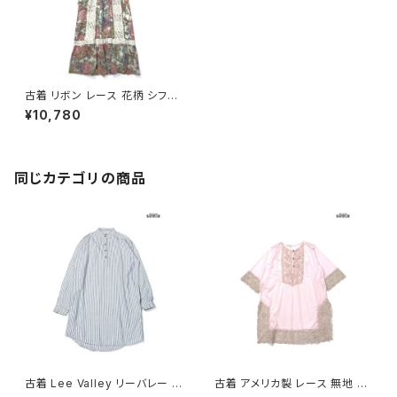
古着 リボン レース 花柄 シフォ
ン ロング丈 長袖 ワンピース ピ
¥10,780
ンク (otu2501069)
同じカテゴリの商品
古着 Lee Valley リーバレー ス
古着 アメリカ製 レース 無地 ナ
トライプ柄 コットン100％ ロン
イロン ミニ丈 七分袖 ワンピー