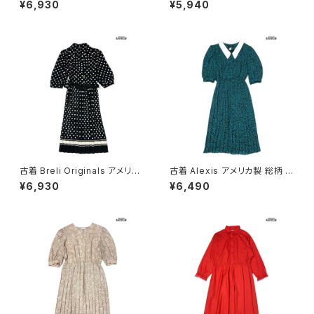
¥6,930
¥5,940
グ丈 長袖 ワンピース 青 (otu2
ス ピンク (otu2602051)
603013)
古着 Breli Originals アメリカ
古着 Alexis アメリカ製 総柄 ロ
製 ドット柄 ロング丈 長袖 プリ
ング丈 長袖 プリーツ ワンピー
¥6,930
¥6,490
ーツ ワンピース 黒 (otu26030
ス 緑 (otu2603020)
21)