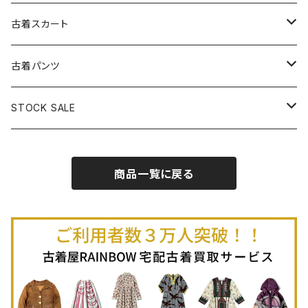
古着パーカー
古着長袖プルオーバー
古着ベアトップワンピース
古着Ｔシャツ
古着カーディガン
古着ライトジャケット
古着スカート
古着半袖プルオーバー
古着長袖Ｔシャツ
古着オールインワン
古着ベスト
古着半袖ニット
古着ライトコート
古着ロング丈スカート (丈76cm-)
古着パンツ
古着ノースリーブプルオーバー
古着半袖Ｔシャツ
古着オーバーオール
古着キャミソール
古着ニットアウター
古着ヘビージャケット
古着膝丈スカート (丈56-75cm)
古着ロング丈パンツ
STOCK SALE
古着ノースリーブＴシャツ
古着セットアップ
古着ノースリーブ
古着ノースリーブニット
古着ヘビーコート
古着ミニ丈スカート (丈-55cm)
古着ショート丈パンツ
Spring / Summer
商品一覧に戻る
80%OFF
古着ポロシャツ
古着ガウン
古着ミニ丈スカート (丈56-75cm)
Autumn / Winter
70%OFF
古着長袖ポロシャツ
80%OFF
古着スウェット
古着羽織り
古着半袖ポロシャツ
70%OFF
古着トレーナー
ベアトップ