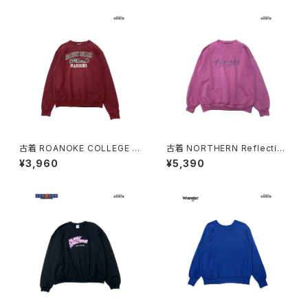
2)
古着 ROANOKE COLLEGE M
古着 NORTHERN Reflection
AROONS カレッジロゴ 長袖 ス
s 刺繍 ロゴ 長袖 スウェット ト
¥3,960
¥5,390
ウェット トレーナー 赤 ボルドー
レーナー ピンク 紫 (ttu26030
(ttu2603021)
20)