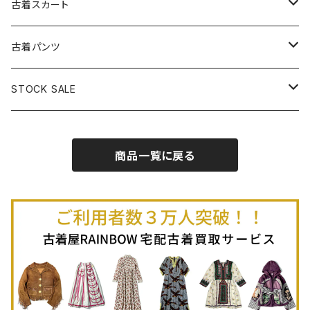
古着長袖プルオーバー
古着ベアトップワンピース
古着Ｔシャツ
古着カーディガン
古着ライトジャケット
古着スカート
古着半袖プルオーバー
古着長袖Ｔシャツ
古着オールインワン
古着ベスト
古着半袖ニット
古着ライトコート
古着ロング丈スカート (丈76cm-)
古着パンツ
古着ノースリーブプルオーバー
古着半袖Ｔシャツ
古着オーバーオール
古着キャミソール
古着ニットアウター
古着ヘビージャケット
古着膝丈スカート (丈56-75cm)
古着ロング丈パンツ
STOCK SALE
古着ノースリーブＴシャツ
古着セットアップ
古着ノースリーブ
古着ノースリーブニット
古着ヘビーコート
古着ミニ丈スカート (丈-55cm)
古着ショート丈パンツ
Spring / Summer
商品一覧に戻る
80%OFF
古着ポロシャツ
古着ガウン
古着ミニ丈スカート (丈56-75cm)
Autumn / Winter
70%OFF
古着長袖ポロシャツ
80%OFF
古着スウェット
古着羽織り
古着半袖ポロシャツ
70%OFF
古着トレーナー
ベアトップ
古着パーカー
古着タンクトップ