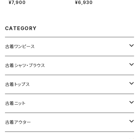
羽織り 水色 (ttu2501122)
プ 青 (oa2607082)
¥7,900
¥6,930
CATEGORY
古着ワンピース
古着長袖ワンピース
古着シャツ・ブラウス
古着半袖ワンピース
古着長袖シャツ・ブラウス
古着トップス
古着ノースリーブワンピース
古着半袖シャツ・ブラウス
古着スウェット&パーカー
古着ニット
古着スウェット
古着キャミソールワンピース
古着ノースリーブシャツ・ブラウス
古着プルオーバー
古着セーター
古着アウター
古着パーカー