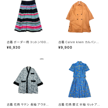
古着 ボーダー柄 コットン100％
古着 Calvin klein カルバンク
膝丈 スカート 黒 ピンク (ba26
ライン ライナー付き 無地 コット
¥6,930
¥9,900
07008)
ン 長袖 アウター ライトコート
オレンジ (ttu2508181)
古着 花柄 サテン 長袖 アウター
古着 花柄 膝丈 半袖 セットアッ