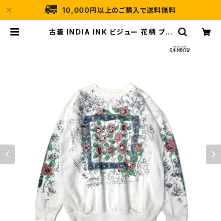
10,000円以上のご購入で送料無料
古着 INDIA INK ビジュー 花柄 プリ
ント コットン 長袖 スウェット トレー
ナー 白 (ttu2501078) | 古着屋RA
INBOW