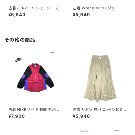
古着 JERZEES ジャージーズ P
古着 Wrangler ラングラー 無
LANET HOLLYWOOD ロゴ
地 長袖 スウェット トレーナー
¥5,940
¥5,940
長袖 スウェット トレーナー 黒 (t
青 (ttu2603099)
tu2603019)
その他の商品
古着 NIKE ナイキ 刺繍 無地 ナ
古着 リボン 無地 コットン100％
イロン 長袖 アウター アウトドア
ロング丈 スカート ベージュ (ba
¥7,900
¥5,940
ジャケット ピンク (ttu250816
2607019)
7)