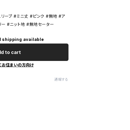
リーブ #ミニ丈 #ピンク #無地 #ア
リー #ニット地 #無地セーター
l shipping available
d to cart
にお住まいの方向け
通報する