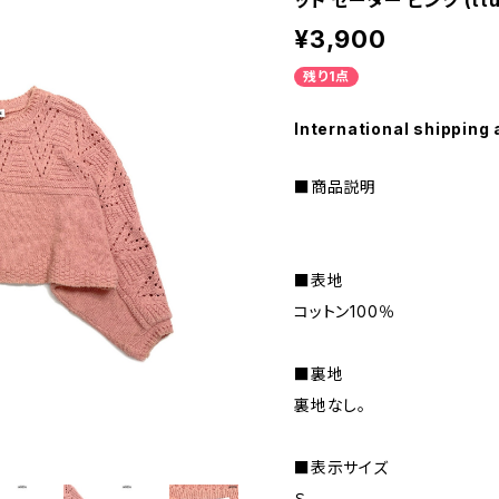
ット セーター ピンク (ttu
¥3,900
残り1点
International shipping 
■商品説明
■表地
コットン100％
■裏地
裏地なし。
■表示サイズ
Ｓ