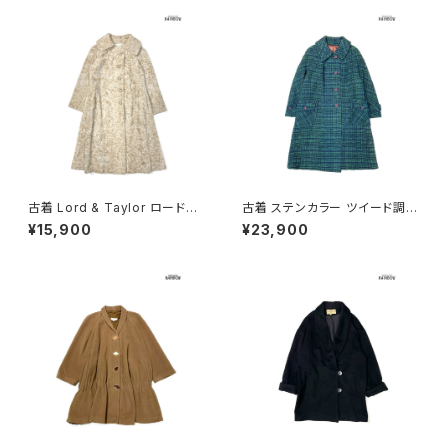
古着 Lord & Taylor ロード＆
古着 ステンカラー ツイード調
テイラー 前開き 無地 ボア フェ
前開き チェック柄 ウール 長袖
¥15,900
¥23,900
イクファー 長袖 アウター ヘビ
アウター ヘビーコート 緑 (ttu2
ーコート ベージュ (ttu251111
511117)
6)