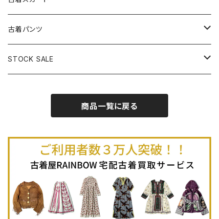
古着半袖プルオーバー
古着長袖Ｔシャツ
古着オールインワン
古着ベスト
古着半袖ニット
古着ライトコート
古着ロング丈スカート (丈76cm-)
古着パンツ
古着ノースリーブプルオーバー
古着半袖Ｔシャツ
古着オーバーオール
古着キャミソール
古着ニットアウター
古着ヘビージャケット
古着膝丈スカート (丈56-75cm)
古着ロング丈パンツ
STOCK SALE
古着ノースリーブＴシャツ
古着セットアップ
古着ノースリーブ
古着ノースリーブニット
古着ヘビーコート
古着ミニ丈スカート (丈-55cm)
古着ショート丈パンツ
Spring / Summer
商品一覧に戻る
80%OFF
古着ポロシャツ
古着ガウン
古着ミニ丈スカート (丈56-75cm)
Autumn / Winter
70%OFF
古着長袖ポロシャツ
80%OFF
古着スウェット
古着羽織り
古着半袖ポロシャツ
70%OFF
古着トレーナー
ベアトップ
古着パーカー
古着タンクトップ