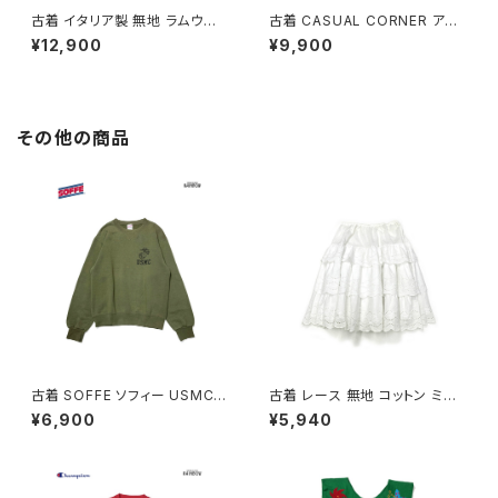
古着 イタリア製 無地 ラムウー
古着 CASUAL CORNER アメ
ル アンゴラ 長袖 アウター ヘビ
リカ製 前開き 無地 ウール 長袖
¥12,900
¥9,900
ーコート 茶 (ttu2511072)
アウター ヘビーコート 黒 (ttu2
511048)
その他の商品
古着 SOFFE ソフィー USMC
古着 レース 無地 コットン ミニ
アメリカ製 ロゴ 長袖 スウェット
丈 ティアード スカート 白 (ba2
¥6,900
¥5,940
トレーナー 緑 カーキ (ttu2508
607001)
182)