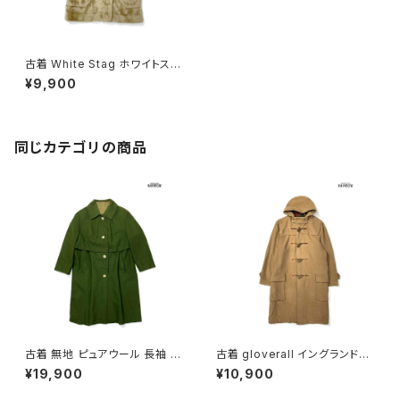
古着 White Stag ホワイトスタ
ッグ 前開き 無地 フェイクファー
¥9,900
長袖 アウター ヘビーコート ベ
ージュ (ttu2412098)
同じカテゴリの商品
古着 無地 ピュアウール 長袖 ア
古着 gloverall イングランド製
ウター ヘビーコート モスグリー
前開き 無地 ウール 長袖 アウタ
¥19,900
¥10,900
ン (ttu2510252)
ー ダッフルコート ヘビーコート
ベージュ (ttu2511049)