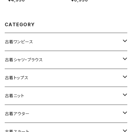
080)
CATEGORY
古着ワンピース
古着長袖ワンピース
古着シャツ・ブラウス
古着半袖ワンピース
古着長袖シャツ・ブラウス
古着トップス
古着ノースリーブワンピース
古着半袖シャツ・ブラウス
古着スウェット&パーカー
古着ニット
古着スウェット
古着キャミソールワンピース
古着ノースリーブシャツ・ブラウス
古着プルオーバー
古着セーター
古着アウター
古着パーカー
古着長袖プルオーバー
古着ベアトップワンピース
古着Ｔシャツ
古着カーディガン
古着ライトジャケット
古着スカート