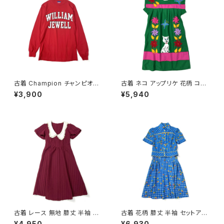
古着 Champion チャンピオン
古着 ネコ アップリケ 花柄 コッ
ロゴ コットン100％ 長袖 Ｔシャ
トン ミニ丈 半袖 ワンピース 緑
¥3,900
¥5,940
ツ 赤 (ttu2501067)
(oa2607077)
古着 レース 無地 膝丈 半袖 ワ
古着 花柄 膝丈 半袖 セットアッ
ンピース 赤 ボルドー (oa2607
プ 青 (oa2607082)
¥4,950
¥6,930