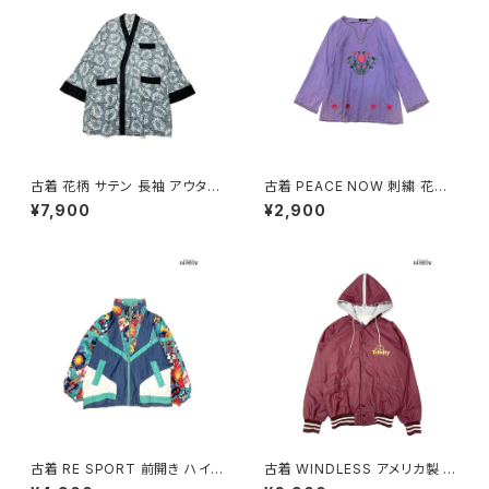
古着 花柄 サテン 長袖 アウター
古着 PEACE NOW 刺繍 花柄
羽織り 水色 (ttu2501122)
コットン 長袖 ブラウス 紫 (ttu2
¥7,900
¥2,900
501035)
古着 RE SPORT 前開き ハイ
古着 WINDLESS アメリカ製 前
ネック 総柄 ナイロン 長袖 アウ
開き 無地 ワンポイント ナイロ