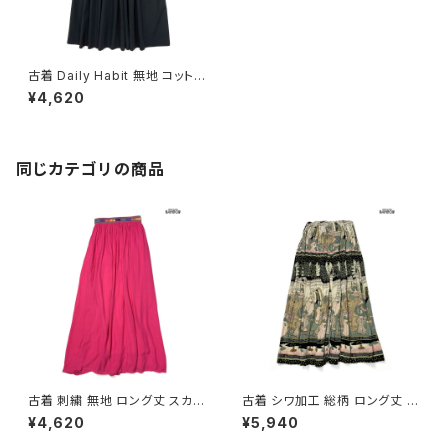
古着 Daily Habit 無地 コットン
ロング丈 スカート 黒 (btu2501
¥4,620
031)
同じカテゴリの商品
古着 刺繍 無地 ロング丈 スカー
古着 シワ加工 総柄 ロング丈 ス
ト ピンク (btu2604021)
カート 茶 (btu2604008)
¥4,620
¥5,940