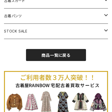
古着ベアトップワンピース
古着Ｔシャツ
古着カーディガン
古着ライトジャケット
古着スカート
古着半袖プルオーバー
古着長袖Ｔシャツ
古着オールインワン
古着ベスト
古着半袖ニット
古着ライトコート
古着ロング丈スカート (丈76cm-)
古着パンツ
古着ノースリーブプルオーバー
古着半袖Ｔシャツ
古着オーバーオール
古着キャミソール
古着ニットアウター
古着ヘビージャケット
古着膝丈スカート (丈56-75cm)
古着ロング丈パンツ
STOCK SALE
古着ノースリーブＴシャツ
古着セットアップ
古着ノースリーブ
古着ノースリーブニット
古着ヘビーコート
古着ミニ丈スカート (丈-55cm)
古着ショート丈パンツ
Spring / Summer
商品一覧に戻る
80%OFF
古着ポロシャツ
古着ガウン
古着ミニ丈スカート (丈56-75cm)
Autumn / Winter
70%OFF
古着長袖ポロシャツ
80%OFF
古着スウェット
古着羽織り
古着半袖ポロシャツ
70%OFF
古着トレーナー
ベアトップ
古着パーカー
古着タンクトップ