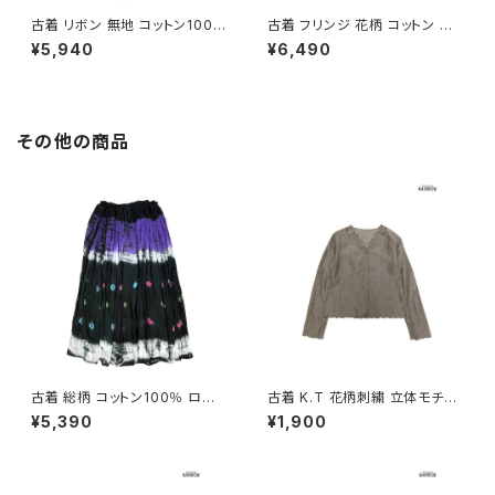
古着 リボン 無地 コットン100％
古着 フリンジ 花柄 コットン ロ
ロング丈 スカート ベージュ (ba
ング丈 スカート 紺 (btu26030
¥5,940
¥6,490
2607019)
13)
その他の商品
古着 総柄 コットン100％ ロン
古着 K.T 花柄刺繍 立体モチー
グ丈 スカート 黒 紫 (ba26070
フ 前開き 無地 リネン 長袖 ブラ
¥5,390
¥1,900
20)
ウス こげ茶 (ttu2509069)