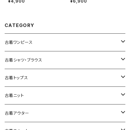
¥4,900
¥6,900
ター ヘビージャケット 緑 紺 (tt
ン100％ 長袖 アウター ライトジ
u2509099)
ャケット ボルドー 赤紫 (ttu250
9053)
CATEGORY
古着ワンピース
古着長袖ワンピース
古着シャツ・ブラウス
古着半袖ワンピース
古着長袖シャツ・ブラウス
古着トップス
古着ノースリーブワンピース
古着半袖シャツ・ブラウス
古着スウェット&パーカー
古着ニット
古着スウェット
古着キャミソールワンピース
古着ノースリーブシャツ・ブラウス
古着プルオーバー
古着セーター
古着アウター
古着パーカー
古着長袖プルオーバー