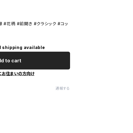
緑 #花柄 #前開き #クラシック #コッ
l shipping available
d to cart
にお住まいの方向け
通報する