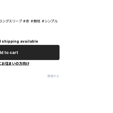
ロングスリーブ #赤 #無地 #シンプル
l shipping available
d to cart
にお住まいの方向け
通報する