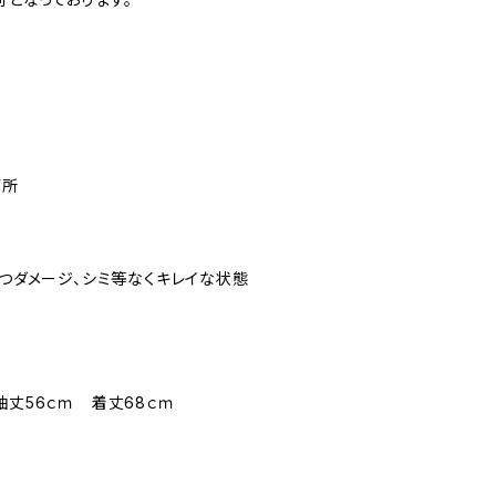
箇所
立つダメージ、シミ等なくキレイな状態
袖丈56ｃｍ 着丈68ｃｍ