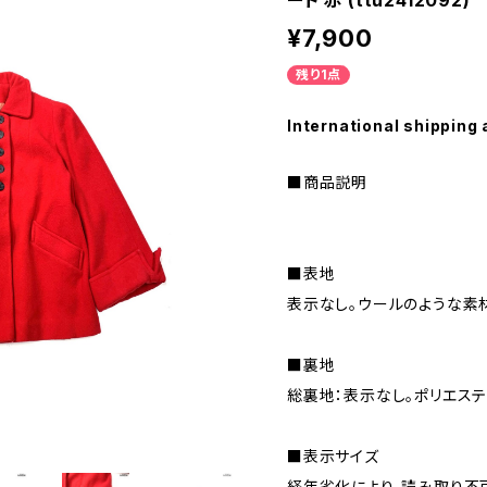
ート 赤 (ttu2412092)
¥7,900
残り1点
International shipping 
■商品説明
■表地
表示なし。ウールのような素
■裏地
総裏地：表示なし。ポリエステ
■表示サイズ
経年劣化により、読み取り不