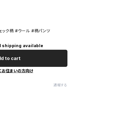
チェック柄 #ウール #柄パンツ
l shipping available
d to cart
にお住まいの方向け
通報する