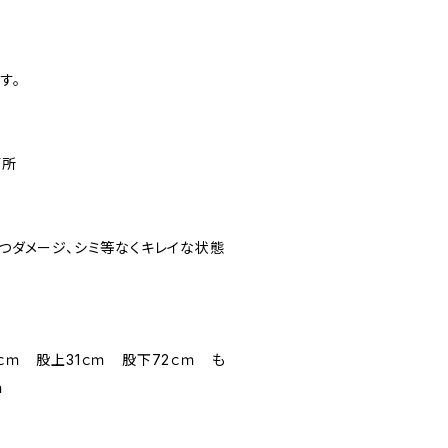
す。
箇所
立つダメージ、シミ等なくキレイな状態
4ｃｍ 股上31ｃｍ 股下72ｃｍ も
ｍ