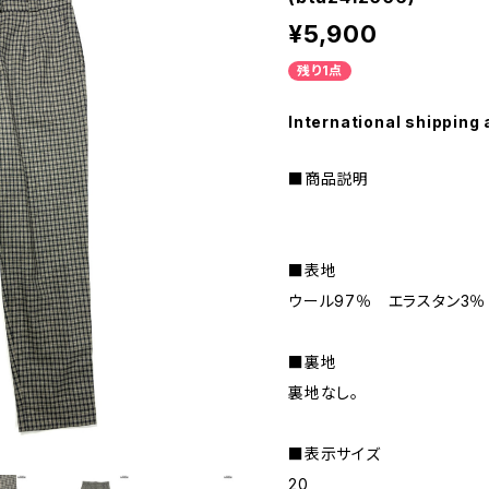
¥5,900
残り1点
International shipping 
■商品説明
■表地
ウール97％ エラスタン3％
■裏地
裏地なし。
■表示サイズ
20