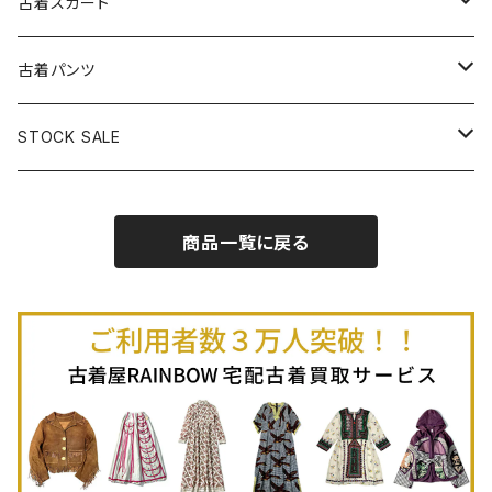
古着ベアトップワンピース
古着Ｔシャツ
古着カーディガン
古着ライトジャケット
古着スカート
古着半袖プルオーバー
古着長袖Ｔシャツ
古着オールインワン
古着ベスト
古着半袖ニット
古着ライトコート
古着ロング丈スカート (丈76cm-)
古着パンツ
古着ノースリーブプルオーバー
古着半袖Ｔシャツ
古着オーバーオール
古着キャミソール
古着ニットアウター
古着ヘビージャケット
古着膝丈スカート (丈56-75cm)
古着ロング丈パンツ
STOCK SALE
古着ノースリーブＴシャツ
古着セットアップ
古着ノースリーブ
古着ノースリーブニット
古着ヘビーコート
古着ミニ丈スカート (丈-55cm)
古着ショート丈パンツ
Spring / Summer
商品一覧に戻る
80%OFF
古着ポロシャツ
古着ガウン
古着ミニ丈スカート (丈56-75cm)
Autumn / Winter
70%OFF
古着長袖ポロシャツ
80%OFF
古着スウェット
古着羽織り
古着半袖ポロシャツ
70%OFF
古着トレーナー
ベアトップ
古着パーカー
古着タンクトップ