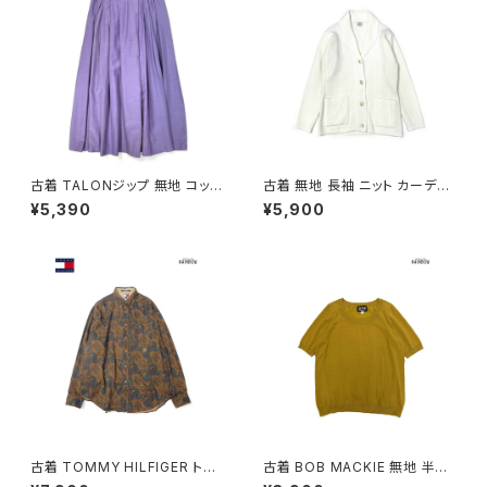
古着 TALONジップ 無地 コット
古着 無地 長袖 ニット カーディ
ン 膝丈 スカート 紫 (ba26070
ガン 白 (ttu2508107)
¥5,390
¥5,900
02)
古着 TOMMY HILFIGER トミ
古着 BOB MACKIE 無地 半袖
ーヒルフィガー 前開き 総柄 ペ
ニット マスタード 黄 (ttu25090