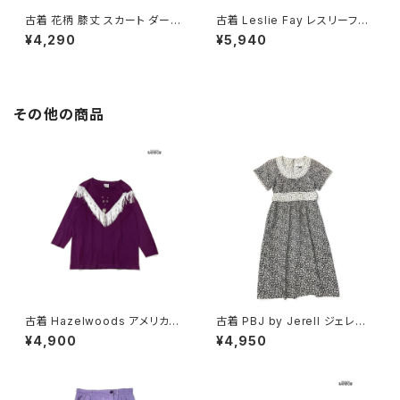
古着 花柄 膝丈 スカート ダーク
古着 Leslie Fay レスリーフェ
グリーン (btu2604018)
イ 花柄 膝丈 プリーツ スカート
¥4,290
¥5,940
青 (btu2604017)
その他の商品
古着 Hazelwoods アメリカ製
古着 PBJ by Jerell ジェレル
フリンジ 無地 コットン100％ 長
リボン 花柄 コットン100％ 膝丈
¥4,900
¥4,950
袖 Ｔシャツ 紫 (ttu2501287)
半袖 ワンピース 黒 (oa26070
79)