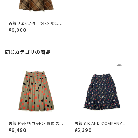
古着 チェック柄 コットン 膝丈
スカート 茶 (btu2411107)
¥6,900
同じカテゴリの商品
古着 ドット柄 コットン 膝丈 スカ
古着 S.K.AND COMPANY 花
ート 茶 (ba2607006)
柄 膝丈 プリーツ スカート 紺 (b
¥6,490
¥5,390
tu2604016)