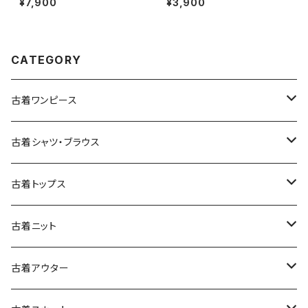
¥7,900
¥3,900
イズリー柄 コットン100％ 長袖
76)
シャツ 茶 (ttu2509035)
CATEGORY
古着ワンピース
古着長袖ワンピース
古着シャツ・ブラウス
古着半袖ワンピース
古着長袖シャツ・ブラウス
古着トップス
古着ノースリーブワンピース
古着半袖シャツ・ブラウス
古着スウェット&パーカー
古着ニット
古着スウェット
古着キャミソールワンピース
古着ノースリーブシャツ・ブラウス
古着プルオーバー
古着セーター
古着アウター
古着パーカー
古着長袖プルオーバー