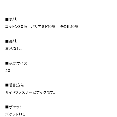
■表地
コットン80％ ポリアミド10％ その他10％
■裏地
裏地なし。
■表示サイズ
40
■着脱方法
サイドファスナーとホックです。
■ポケット
ポケット無し