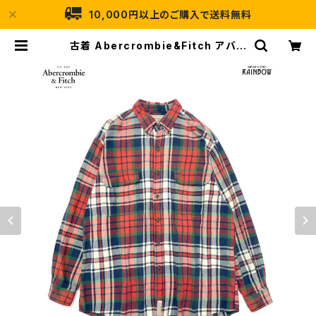
10,000円以上のご購入で送料無料
古着 Abercrombie&Fitch アバク
ロンビーアンドフィッチ 前開き チェッ
ク柄 コットン100％ フランネル 長袖
シャツ 赤 (ttu2411074) | 古着屋R
AINBOW