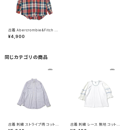
古着 Abercrombie&Fitch ア
バクロンビーアンドフィッチ 前
¥4,900
開き チェック柄 コットン100％
フランネル 長袖 シャツ 赤 (ttu2
411074)
同じカテゴリの商品
古着 刺繍 ストライプ柄 コットン
古着 刺繍 レース 無地 コットン
100％ 長袖 シャツ パステル 紫
七分袖 ブラウス 白 (ttu26060