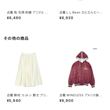
古着 鳥 花柄 刺繍 アニマル コッ
古着 L.L.Bean エルエルビーン
トン100％ 長袖 シャツ 白 (ttu2
無地 コットン100％ 長袖 シャツ
¥6,490
¥6,930
602024)
黄 (ttu2603109)
その他の商品
古着 無地 コットン 膝丈 プリー
古着 WINDLESS アメリカ製 前
ツ スカート ベージュ 生成り (b
開き 無地 ワンポイント ナイロ
¥5,940
¥6,900
a2607005)
ン100％ 長袖 アウター ライトジ
ャケット ボルドー 赤紫 (ttu250
9053)