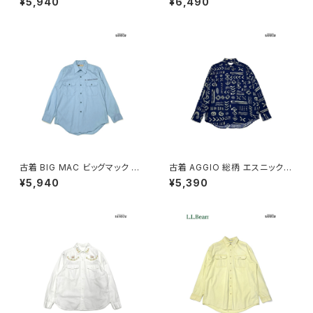
¥5,940
¥6,490
(ttu2603112)
27)
古着 BIG MAC ビッグマック 刺
古着 AGGIO 総柄 エスニック柄
繍 無地 コットン 長袖 シャツ 青
長袖 シャツ 紺 (ttu2603110)
¥5,940
¥5,390
水色 (ttu2603111)