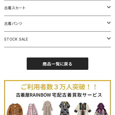
古着パーカー
古着長袖プルオーバー
古着ベアトップワンピース
古着Ｔシャツ
古着カーディガン
古着ライトジャケット
古着スカート
古着半袖プルオーバー
古着長袖Ｔシャツ
古着オールインワン
古着ベスト
古着半袖ニット
古着ライトコート
古着ロング丈スカート (丈76cm-)
古着パンツ
古着ノースリーブプルオーバー
古着半袖Ｔシャツ
古着オーバーオール
古着キャミソール
古着ニットアウター
古着ヘビージャケット
古着膝丈スカート (丈56-75cm)
古着ロング丈パンツ
STOCK SALE
古着ノースリーブＴシャツ
古着セットアップ
古着ノースリーブ
古着ノースリーブニット
古着ヘビーコート
古着ミニ丈スカート (丈-55cm)
古着ショート丈パンツ
Spring / Summer
商品一覧に戻る
80%OFF
古着ポロシャツ
古着ガウン
古着ミニ丈スカート (丈56-75cm)
Autumn / Winter
70%OFF
古着長袖ポロシャツ
80%OFF
古着スウェット
古着羽織り
古着半袖ポロシャツ
70%OFF
古着トレーナー
ベアトップ