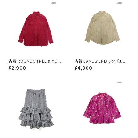
古着 ROUNDOTREE & YORK
古着 LANDS'END ランズエン
E ラウンドツリーアンドヨーク
ド 前開き 無地 コットン100％
¥2,900
¥4,900
前開き 無地 コーデュロイ 長袖
長袖 シャツ ベージュ (ttu2509
シャツ 赤 ボルドー (ttu25090
057)
56)