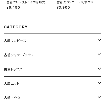
古着 フリル ストライプ柄 膝丈
古着 スパンコール 刺繍 フリル
ティアード スカート グレー (ba
前開き 総柄 長袖 ブラウス ピン
¥6,490
¥3,900
2607011)
ク (ttu2501145)
CATEGORY
古着ワンピース
古着長袖ワンピース
古着シャツ・ブラウス
古着半袖ワンピース
古着長袖シャツ・ブラウス
古着トップス
古着ノースリーブワンピース
古着半袖シャツ・ブラウス
古着スウェット&パーカー
古着ニット
古着スウェット
古着キャミソールワンピース
古着ノースリーブシャツ・ブラウス
古着プルオーバー
古着セーター
古着アウター