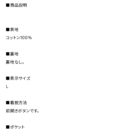
■商品説明
■表地
コットン100％
■裏地
裏地なし。
■表示サイズ
Ｌ
■着脱方法
前開きボタンです。
■ポケット