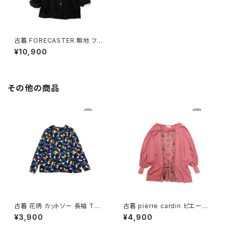
古着 FORECASTER 無地 フリ
ース ボア 長袖 アウター ヘビー
¥10,900
コート 黒 (ttu2411030)
その他の商品
古着 花柄 カットソー 長袖 Ｔシ
古着 pierre cardin ピエール・
ャツ 紺 (ttu2501290)
カルダン リボン 総柄 カットソー
¥3,900
¥4,900
長袖 ブラウス サーモンピンク (t