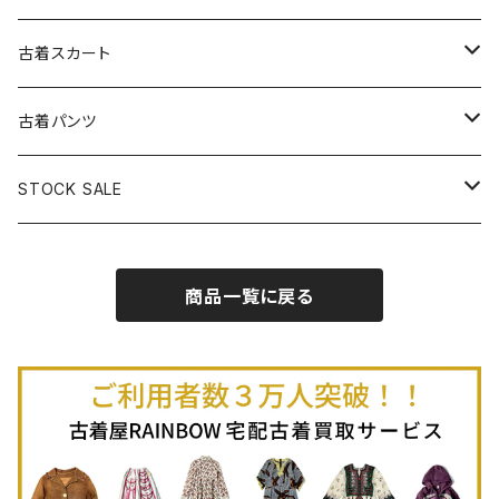
古着パーカー
古着長袖プルオーバー
古着ベアトップワンピース
古着Ｔシャツ
古着カーディガン
古着ライトジャケット
古着スカート
古着半袖プルオーバー
古着長袖Ｔシャツ
古着オールインワン
古着ベスト
古着半袖ニット
古着ライトコート
古着ロング丈スカート (丈76cm-)
古着パンツ
古着ノースリーブプルオーバー
古着半袖Ｔシャツ
古着オーバーオール
古着キャミソール
古着ニットアウター
古着ヘビージャケット
古着膝丈スカート (丈56-75cm)
古着ロング丈パンツ
STOCK SALE
古着ノースリーブＴシャツ
古着セットアップ
古着ノースリーブ
古着ノースリーブニット
古着ヘビーコート
古着ミニ丈スカート (丈-55cm)
古着ショート丈パンツ
Spring / Summer
商品一覧に戻る
80%OFF
古着ポロシャツ
古着ガウン
古着ミニ丈スカート (丈56-75cm)
Autumn / Winter
70%OFF
古着長袖ポロシャツ
80%OFF
古着スウェット
古着羽織り
古着半袖ポロシャツ
70%OFF
古着トレーナー
ベアトップ