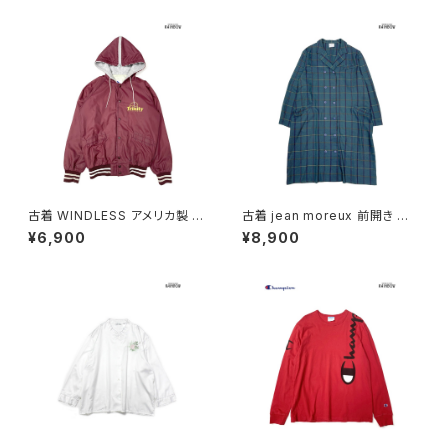
tu2501141)
古着 WINDLESS アメリカ製 前
古着 jean moreux 前開き チェ
開き 無地 ワンポイント ナイロ
ック柄 長袖 アウター テーラード
¥6,900
¥8,900
ン100％ 長袖 アウター ライトジ
ライトコート 緑 (ttu2509093)
ャケット ボルドー 赤紫 (ttu250
9053)