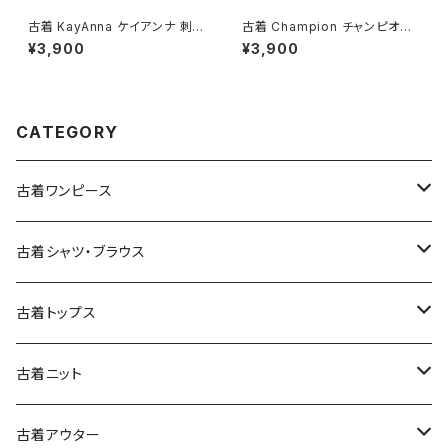
古着 KayAnna ケイアンナ 刺繍
古着 Champion チャンピオン
サテン 長袖 ブラウス 白 (ttu25
ロゴ ブランドロゴ コットン10
¥3,900
¥3,900
01021)
0％ 長袖 Ｔシャツ 赤 (ttu2501
068)
CATEGORY
古着ワンピース
古着長袖ワンピース
古着シャツ・ブラウス
古着半袖ワンピース
古着長袖シャツ・ブラウス
古着トップス
古着ノースリーブワンピース
古着半袖シャツ・ブラウス
古着スウェット&パーカー
古着ニット
古着スウェット
古着キャミソールワンピース
古着ノースリーブシャツ・ブラウス
古着プルオーバー
古着セーター
古着アウター