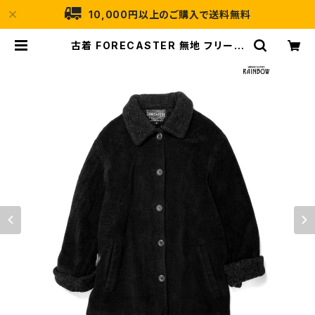
10,000円以上のご購入で送料無料
古着 FORECASTER 無地 フリース
ボア 長袖 アウター ヘビーコート 黒
(ttu2411030) | 古着屋RAINBOW