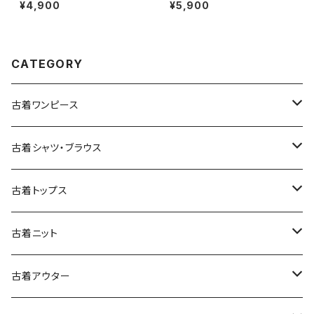
ネック 総柄 ナイロン 長袖 アウ
スト 緑 (ttu2501125)
¥4,900
¥5,900
ター ヘビージャケット 緑 紺 (tt
u2509099)
CATEGORY
古着ワンピース
古着長袖ワンピース
古着シャツ・ブラウス
古着半袖ワンピース
古着長袖シャツ・ブラウス
古着トップス
古着ノースリーブワンピース
古着半袖シャツ・ブラウス
古着スウェット&パーカー
古着ニット
古着スウェット
古着キャミソールワンピース
古着ノースリーブシャツ・ブラウス
古着プルオーバー
古着セーター
古着アウター
古着パーカー