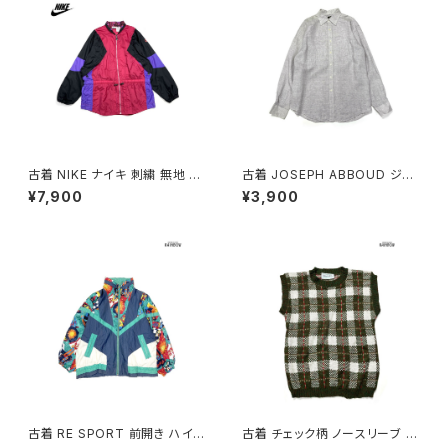
古着 NIKE ナイキ 刺繍 無地 ナ
古着 JOSEPH ABBOUD ジョ
イロン 長袖 アウター アウトドア
セフアブード チェック柄 リネン1
¥7,900
¥3,900
ジャケット ピンク (ttu250816
00％ 長袖 シャツ ベージュ (ttu
7)
2501160)
古着 RE SPORT 前開き ハイ
古着 チェック柄 ノースリーブ ベ