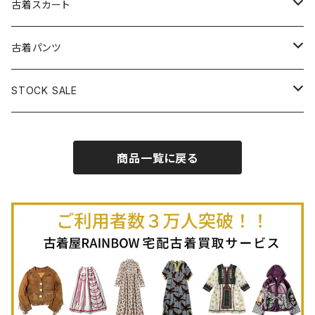
古着長袖プルオーバー
古着ベアトップワンピース
古着Ｔシャツ
古着カーディガン
古着ライトジャケット
古着スカート
古着半袖プルオーバー
古着長袖Ｔシャツ
古着オールインワン
古着ベスト
古着半袖ニット
古着ライトコート
古着ロング丈スカート (丈76cm-)
古着パンツ
古着ノースリーブプルオーバー
古着半袖Ｔシャツ
古着オーバーオール
古着キャミソール
古着ニットアウター
古着ヘビージャケット
古着膝丈スカート (丈56-75cm)
古着ロング丈パンツ
STOCK SALE
古着ノースリーブＴシャツ
古着セットアップ
古着ノースリーブ
古着ノースリーブニット
古着ヘビーコート
古着ミニ丈スカート (丈-55cm)
古着ショート丈パンツ
Spring / Summer
商品一覧に戻る
80%OFF
古着ポロシャツ
古着ガウン
古着ミニ丈スカート (丈56-75cm)
Autumn / Winter
70%OFF
古着長袖ポロシャツ
80%OFF
古着スウェット
古着羽織り
古着半袖ポロシャツ
70%OFF
古着トレーナー
ベアトップ
古着パーカー
古着タンクトップ