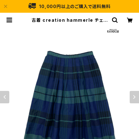
10,000円以上のご購入で送料無料
古着 creation hammerle チェッ
ク柄 ウール 膝丈 タック スカート 紺
緑 (btu2411038) | 古着屋RAINB
OW