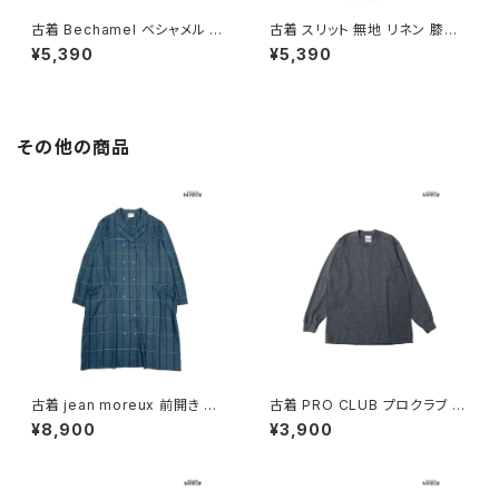
古着 Bechamel ベシャメル ボ
古着 スリット 無地 リネン 膝丈
ーダー柄 コットン100％ 膝丈
タイト スカート 黄 (btu26060
¥5,390
¥5,390
スカート 紺 (btu2606005)
04)
その他の商品
古着 jean moreux 前開き チェ
古着 PRO CLUB プロクラブ ア
ック柄 長袖 アウター テーラード
メリカ製 無地 コットン 長袖 Ｔシ
¥8,900
¥3,900
ライトコート 緑 (ttu2509093)
ャツ グレー (ttu2501176)