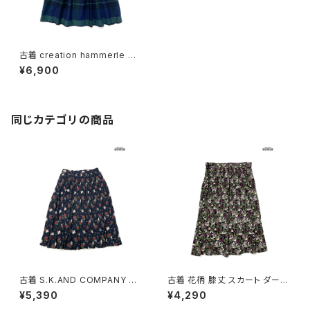
古着 creation hammerle チ
ェック柄 ウール 膝丈 タック ス
¥6,900
カート 紺 緑 (btu2411038)
同じカテゴリの商品
古着 S.K.AND COMPANY 花
古着 花柄 膝丈 スカート ダーク
柄 膝丈 プリーツ スカート 紺 (b
グリーン (btu2604018)
¥5,390
¥4,290
tu2604016)