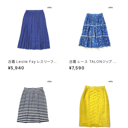
古着 Leslie Fay レスリーフェ
古着 レース TALONジップ 花
イ 花柄 膝丈 プリーツ スカート
柄 コットン 膝丈 スカート 青 (bt
¥5,940
¥7,590
青 (btu2604017)
u2605009)