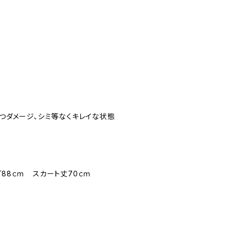
立つダメージ、シミ等なくキレイな状態
プ88ｃｍ スカート丈70ｃｍ