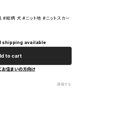
黒 #総柄 犬 #ニット地 #ニットスカー
l shipping available
d to cart
にお住まいの方向け
通報する