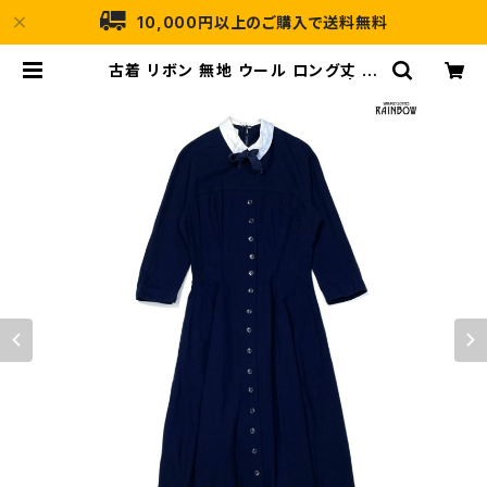
10,000円以上のご購入で送料無料
古着 リボン 無地 ウール ロング丈 長
袖 ワンピース (otu2410043) | 古
着屋RAINBOW