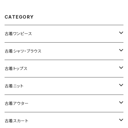
CATEGORY
古着ワンピース
古着長袖ワンピース
古着シャツ・ブラウス
古着半袖ワンピース
古着長袖シャツ・ブラウス
古着トップス
古着ノースリーブワンピース
古着半袖シャツ・ブラウス
古着スウェット&パーカー
古着ニット
古着スウェット
古着キャミソールワンピース
古着ノースリーブシャツ・ブラウス
古着プルオーバー
古着セーター
古着アウター
古着パーカー
古着長袖プルオーバー
古着ベアトップワンピース
古着Ｔシャツ
古着カーディガン
古着ライトジャケット
古着スカート