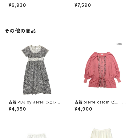
総柄 ロング丈 長袖 プリーツ ワ
ess アメリカ製 レース 無地 コ
¥6,930
¥7,590
ンピース ピンク ベージュ (otu
ットン ロング丈 長袖 ワンピース
2603019)
赤 (otu2603018)
その他の商品
古着 PBJ by Jerell ジェレル
古着 pierre cardin ピエール・
リボン 花柄 コットン100％ 膝丈
カルダン リボン 総柄 カットソー
¥4,950
¥4,900
半袖 ワンピース 黒 (oa26070
長袖 ブラウス サーモンピンク (t
79)
tu2501141)