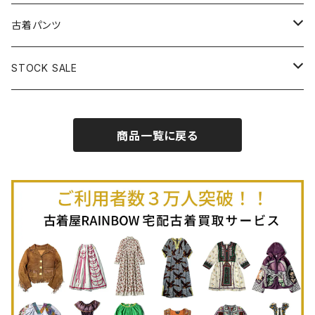
古着半袖プルオーバー
古着長袖Ｔシャツ
古着オールインワン
古着ベスト
古着半袖ニット
古着ライトコート
古着ロング丈スカート (丈76cm-)
古着パンツ
古着ノースリーブプルオーバー
古着半袖Ｔシャツ
古着オーバーオール
古着キャミソール
古着ニットアウター
古着ヘビージャケット
古着膝丈スカート (丈56-75cm)
古着ロング丈パンツ
STOCK SALE
古着ノースリーブＴシャツ
古着セットアップ
古着ノースリーブ
古着ノースリーブニット
古着ヘビーコート
古着ミニ丈スカート (丈-55cm)
古着ショート丈パンツ
Spring / Summer
商品一覧に戻る
80%OFF
古着ポロシャツ
古着ガウン
古着ミニ丈スカート (丈56-75cm)
Autumn / Winter
70%OFF
古着長袖ポロシャツ
80%OFF
古着スウェット
古着羽織り
古着半袖ポロシャツ
70%OFF
古着トレーナー
ベアトップ
古着パーカー
古着タンクトップ