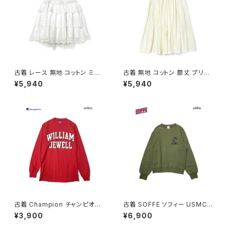
古着 レース 無地 コットン ミニ
古着 無地 コットン 膝丈 プリー
丈 ティアード スカート 白 (ba2
ツ スカート ベージュ 生成り (b
¥5,940
¥5,940
607001)
a2607005)
古着 Champion チャンピオン
古着 SOFFE ソフィー USMC
ロゴ コットン100％ 長袖 Ｔシャ
アメリカ製 ロゴ 長袖 スウェット
¥3,900
¥6,900
ツ 赤 (ttu2501067)
トレーナー 緑 カーキ (ttu2508
182)