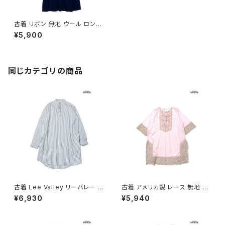
古着 リボン 無地 ウール ロング
丈 長袖 ワンピース (otu24100
¥5,900
43)
同じカテゴリの商品
古着 Lee Valley リーバレー ス
古着 アメリカ製 レース 無地 ナ
トライプ柄 コットン100％ ロン
イロン ミニ丈 七分袖 ワンピー
¥6,930
¥5,940
グ丈 長袖 ワンピース 青 (otu2
ス ピンク (otu2602051)
603013)