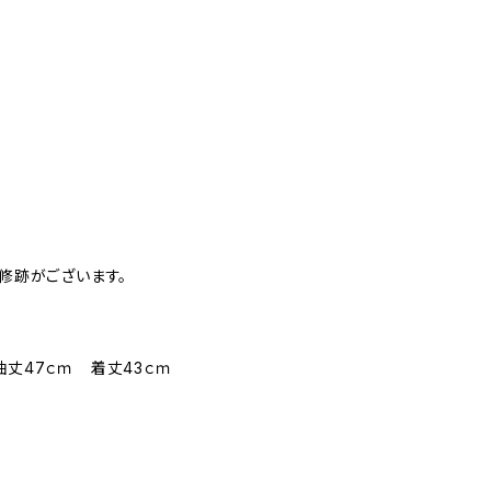
補修跡がございます。
袖丈47ｃｍ 着丈43ｃｍ