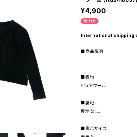
ーター 黒 (ttu2410037
¥4,900
残り1点
International shipping 
■商品説明
■表地
ピュアウール
■裏地
裏地なし。
■表示サイズ
表示なし。