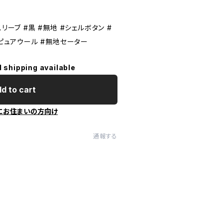
リーブ #黒 #無地 #シェルボタン #
#ピュアウール #無地セーター
l shipping available
d to cart
にお住まいの方向け
通報する