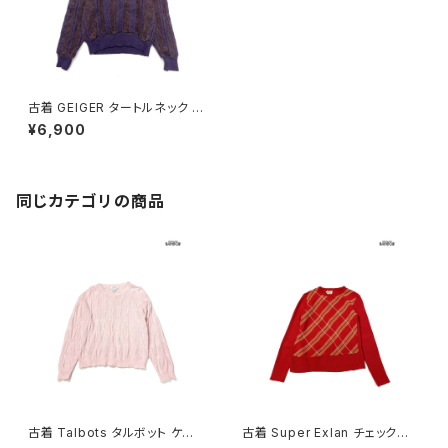
古着 GEIGER タートルネック ス
トライプ柄 長袖 モヘア ニット セ
¥6,900
ーター 紫 (ttu2410020)
同じカテゴリの商品
古着 Talbots タルボット ケー
古着 Super Exlan チェック柄
ブル編み 無地 コットン100％
長袖 ニット セーター 赤 (ttu26