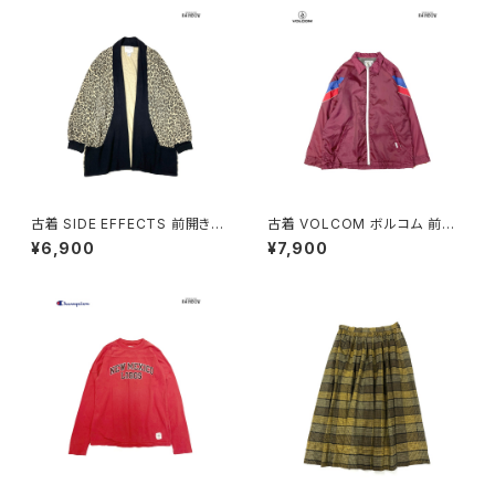
古着 SIDE EFFECTS 前開き
古着 VOLCOM ボルコム 前開
総柄 レオパード柄 長袖 ニット
き 無地 ブランドロゴ 刺繍 ナイ
¥6,900
¥7,900
アウター ベージュ (ttu250905
ロン100％ 長袖 アウター ライト
1)
ジャケット ボルドー 赤紫 (ttu25
09054)