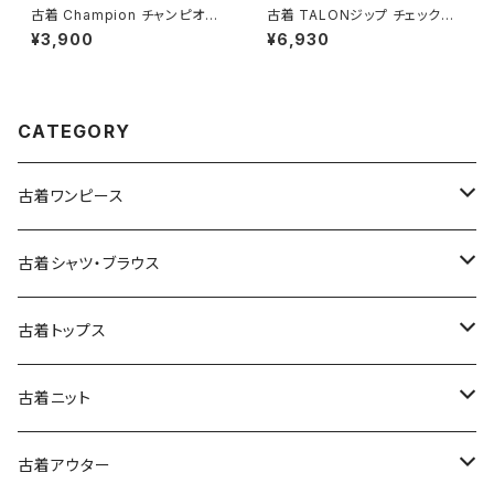
古着 Champion チャンピオン
古着 TALONジップ チェック柄
NEW MEXICO LOBOS プリン
コットン 膝丈 スカート 黄 (ba2
¥3,900
¥6,930
ト カットソー 長袖 Ｔシャツ 赤 (t
607010)
tu2509074)
CATEGORY
古着ワンピース
古着長袖ワンピース
古着シャツ・ブラウス
古着半袖ワンピース
古着長袖シャツ・ブラウス
古着トップス
古着ノースリーブワンピース
古着半袖シャツ・ブラウス
古着スウェット&パーカー
古着ニット
古着スウェット
古着キャミソールワンピース
古着ノースリーブシャツ・ブラウス
古着プルオーバー
古着セーター
古着アウター