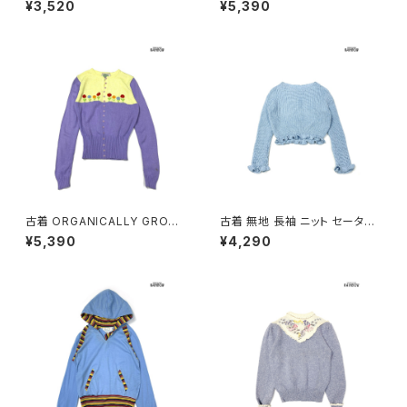
¥3,520
¥5,390
長袖 ニット セーター ピンク (ttu
03025)
2602018)
古着 ORGANICALLY GROW
古着 無地 長袖 ニット セーター
N by APPEJA 刺繍 花柄 長袖
青 水色 (ttu2603026)
¥5,390
¥4,290
ニット セーター 黄 紫 (ttu2603
024)