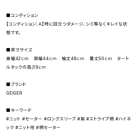
■コンディション
【コンディション：Ａ】特に目立つダメージ、シミ等なくキレイな状
態です。
■実寸サイズ
身幅42ｃｍ 肩幅44ｃｍ 袖丈48ｃｍ 着丈50ｃｍ タート
ルネックの高さ9ｃｍ
■ブランド
GEIGER
■キーワード
#ニット #セーター #ロングスリーブ #紫 #ストライプ柄 #ハイネ
ック #ニット地 #柄セーター