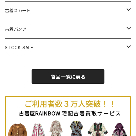
古着パーカー
古着長袖プルオーバー
古着ベアトップワンピース
古着Ｔシャツ
古着カーディガン
古着ライトジャケット
古着スカート
古着半袖プルオーバー
古着長袖Ｔシャツ
古着オールインワン
古着ベスト
古着半袖ニット
古着ライトコート
古着ロング丈スカート (丈76cm-)
古着パンツ
古着ノースリーブプルオーバー
古着半袖Ｔシャツ
古着オーバーオール
古着キャミソール
古着ニットアウター
古着ヘビージャケット
古着膝丈スカート (丈56-75cm)
古着ロング丈パンツ
STOCK SALE
古着ノースリーブＴシャツ
古着セットアップ
古着ノースリーブ
古着ノースリーブニット
古着ヘビーコート
古着ミニ丈スカート (丈-55cm)
古着ショート丈パンツ
Spring / Summer
商品一覧に戻る
80%OFF
古着ポロシャツ
古着ガウン
古着ミニ丈スカート (丈56-75cm)
Autumn / Winter
70%OFF
古着長袖ポロシャツ
80%OFF
古着スウェット
古着羽織り
古着半袖ポロシャツ
70%OFF
古着トレーナー
ベアトップ