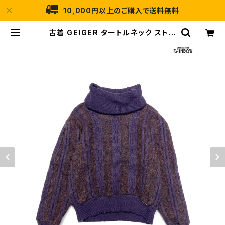
10,000円以上のご購入で送料無料
古着 GEIGER タートルネック ストラ
イプ柄 長袖 モヘア ニット セーター
紫 (ttu2410020) | 古着屋RAINB
OW