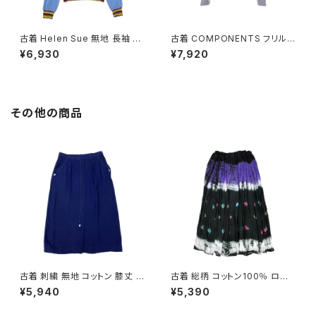
古着 Helen Sue 無地 長袖 ニ
古着 COMPONENTS フリル
ット パーカー セーター 青 (ttu2
花柄 刺繍 ハイネック ウール 長
¥6,930
¥7,920
601219)
袖 ニット セーター 水色 ベージ
ュ (ttu2601191)
その他の商品
古着 刺繍 無地 コットン 膝丈 ス
古着 総柄 コットン100％ ロン
カート 紺 (ba2607004)
グ丈 スカート 黒 紫 (ba26070
¥5,940
¥5,390
20)