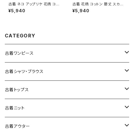
古着 ネコ アップリケ 花柄 コッ
古着 花柄 コットン 膝丈 スカー
トン ミニ丈 半袖 ワンピース 緑
ト ダークブラウン (ba260701
¥5,940
¥5,940
(oa2607077)
3)
CATEGORY
古着ワンピース
古着長袖ワンピース
古着シャツ・ブラウス
古着半袖ワンピース
古着長袖シャツ・ブラウス
古着トップス
古着ノースリーブワンピース
古着半袖シャツ・ブラウス
古着スウェット&パーカー
古着ニット
古着スウェット
古着キャミソールワンピース
古着ノースリーブシャツ・ブラウス
古着プルオーバー
古着セーター
古着アウター