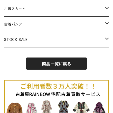
古着パーカー
古着長袖プルオーバー
古着ベアトップワンピース
古着Ｔシャツ
古着カーディガン
古着ライトジャケット
古着スカート
古着半袖プルオーバー
古着長袖Ｔシャツ
古着オールインワン
古着ベスト
古着半袖ニット
古着ライトコート
古着ロング丈スカート (丈76cm-)
古着パンツ
古着ノースリーブプルオーバー
古着半袖Ｔシャツ
古着オーバーオール
古着キャミソール
古着ニットアウター
古着ヘビージャケット
古着膝丈スカート (丈56-75cm)
古着ロング丈パンツ
STOCK SALE
古着ノースリーブＴシャツ
古着セットアップ
古着ノースリーブ
古着ノースリーブニット
古着ヘビーコート
古着ミニ丈スカート (丈-55cm)
古着ショート丈パンツ
Spring / Summer
商品一覧に戻る
80%OFF
古着ポロシャツ
古着ガウン
古着ミニ丈スカート (丈56-75cm)
Autumn / Winter
70%OFF
古着長袖ポロシャツ
80%OFF
古着スウェット
古着羽織り
古着半袖ポロシャツ
70%OFF
古着トレーナー
ベアトップ