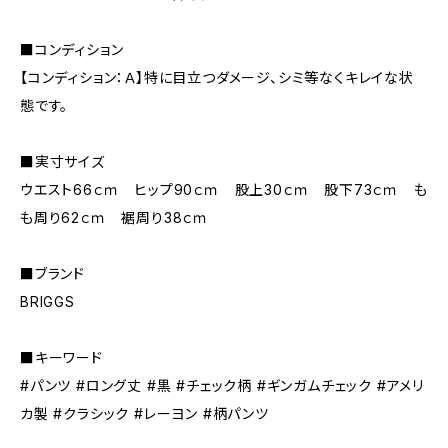
■コンディション
【コンディション：Ａ】特に目立つダメージ、シミ等なくキレイな状
態です。
■実寸サイズ
ウエスト66ｃｍ ヒップ90ｃｍ 股上30ｃｍ 股下73ｃｍ も
も周り62ｃｍ 裾周り38ｃｍ
■ブランド
BRIGGS
■キーワード
#パンツ #ロング丈 #黒 #チェック柄 #ギンガムチェック #アメリ
カ製 #クラシック #レーヨン #柄パンツ