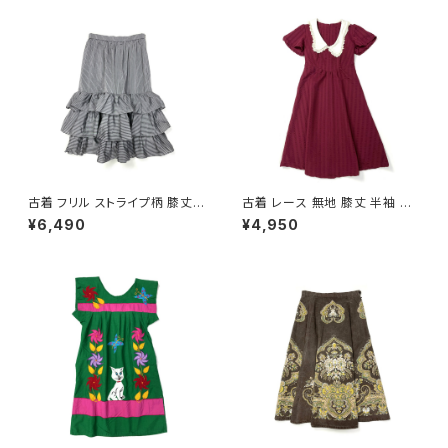
古着 フリル ストライプ柄 膝丈
古着 レース 無地 膝丈 半袖 ワ
ティアード スカート グレー (ba
ンピース 赤 ボルドー (oa2607
¥6,490
¥4,950
2607011)
080)