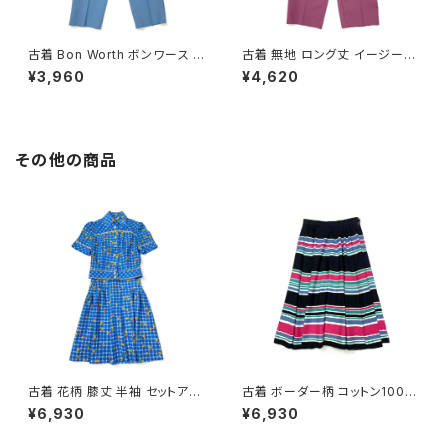
古着 Bon Worth ボンワース 無
古着 無地 ロング丈 イージーパ
地 ロング丈 イージーパンツ 青
ンツ ピンク (btu2603042)
¥3,960
¥4,620
水色 (btu2603041)
その他の商品
古着 花柄 膝丈 半袖 セットアッ
古着 ボーダー柄 コットン100％
プ 青 (oa2607082)
膝丈 スカート 黒 ピンク (ba26
¥6,930
¥6,930
07008)