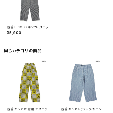
古着 BRIGGS ギンガムチェック
アメリカ製 ロング丈 パンツ 黒
¥5,900
(btu2409063)
同じカテゴリの商品
古着 ヤシの木 総柄 エスニック
古着 ギンガムチェック柄 ロング
柄 コットン ロング丈 パンツ 黄
丈 パンツ 青 水色 (btu260401