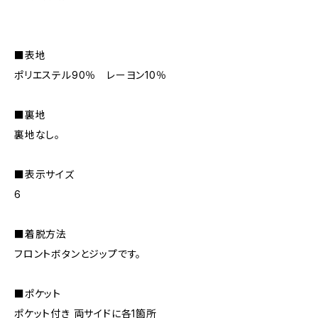
■表地
ポリエステル90％ レーヨン10％
■裏地
裏地なし。
■表示サイズ
6
■着脱方法
フロントボタンとジップです。
■ポケット
ポケット付き 両サイドに各1箇所