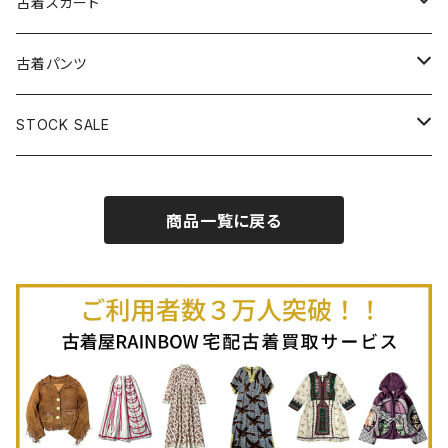
古着ベアトップワンピース
古着Ｔシャツ
古着カーディガン
古着ライトジャケット
古着スカート
古着半袖プルオーバー
古着長袖Ｔシャツ
古着オールインワン
古着ベスト
古着半袖ニット
古着ライトコート
古着ロング丈スカート (丈76cm-)
古着パンツ
古着ノースリーブプルオーバー
古着半袖Ｔシャツ
古着オーバーオール
古着キャミソール
古着ニットアウター
古着ヘビージャケット
古着膝丈スカート (丈56-75cm)
古着ロング丈パンツ
STOCK SALE
古着ノースリーブＴシャツ
古着セットアップ
古着ノースリーブ
古着ノースリーブニット
古着ヘビーコート
古着ミニ丈スカート (丈-55cm)
古着ショート丈パンツ
Spring / Summer
商品一覧に戻る
80%OFF
古着ポロシャツ
古着ガウン
古着ミニ丈スカート (丈56-75cm)
Autumn / Winter
70%OFF
古着長袖ポロシャツ
80%OFF
古着スウェット
古着羽織り
古着半袖ポロシャツ
70%OFF
古着トレーナー
ベアトップ
古着パーカー
古着タンクトップ