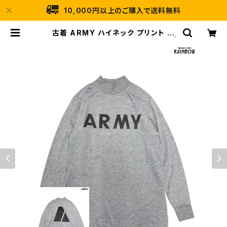
10,000円以上のご購入で送料無料
古着 ARMY ハイネック プリント 長
袖 Ｔシャツ グレー (ttu2409189) |
古着屋RAINBOW