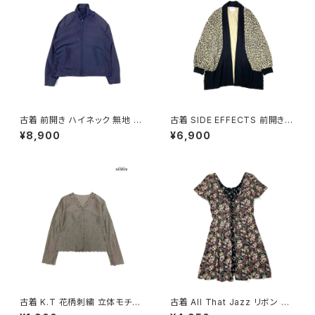
古着 前開き ハイネック 無地 長
古着 SIDE EFFECTS 前開き
袖 アウター ライトジャケット 紺
総柄 レオパード柄 長袖 ニット
¥8,900
¥6,900
(ttu2509089)
アウター ベージュ (ttu250905
1)
古着 K.T 花柄刺繍 立体モチー
古着 All That Jazz リボン 花
フ 前開き 無地 リネン 長袖 ブラ
柄 ミニ丈 半袖 ワンピース 黒