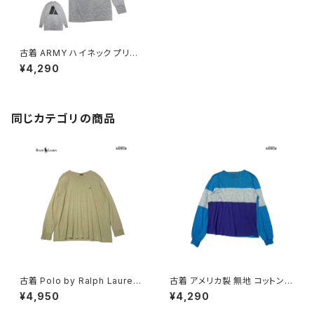
古着 ARMY ハイネック プリン
ト 長袖 Ｔシャツ グレー (ttu24
¥4,290
09189)
同じカテゴリの商品
古着 Polo by Ralph Lauren
古着 アメリカ製 無地 コットン1
ポロラルフローレン ワンポイン
00％ 長袖 Ｔシャツ 青 (ttu260
¥4,950
¥4,290
ト 刺繍 無地 コットン100％ 長
3106)
袖 Ｔシャツ 茶 ベージュ (ttu26