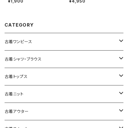
¥1,900
¥4,950
ウス こげ茶 (ttu2509069)
(oa2607076)
CATEGORY
古着ワンピース
古着長袖ワンピース
古着シャツ・ブラウス
古着半袖ワンピース
古着長袖シャツ・ブラウス
古着トップス
古着ノースリーブワンピース
古着半袖シャツ・ブラウス
古着スウェット&パーカー
古着ニット
古着スウェット
古着キャミソールワンピース
古着ノースリーブシャツ・ブラウス
古着プルオーバー
古着セーター
古着アウター
古着パーカー
古着長袖プルオーバー