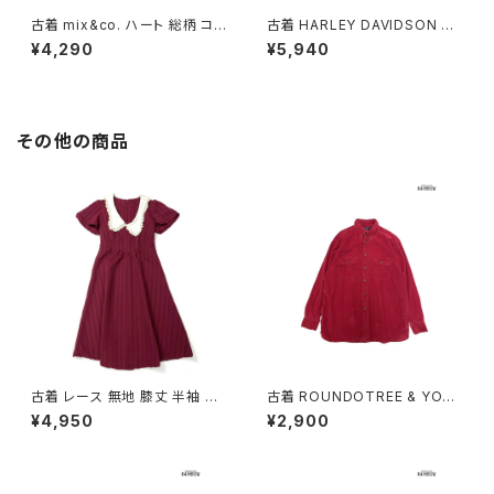
古着 mix&co. ハート 総柄 コッ
古着 HARLEY DAVIDSON ハ
トン 長袖 サーマル Ｔシャツ ピ
ーレーダビッドソン 絞り染め ア
¥4,290
¥5,940
ンク (ttu2601226)
メリカ製 ロゴ タイダイ柄 コット
ン100％ 長袖 Ｔシャツ 紺 (ttu2
603107)
その他の商品
古着 レース 無地 膝丈 半袖 ワ
古着 ROUNDOTREE & YORK
ンピース 赤 ボルドー (oa2607
E ラウンドツリーアンドヨーク
¥4,950
¥2,900
080)
前開き 無地 コーデュロイ 長袖
シャツ 赤 ボルドー (ttu25090
56)