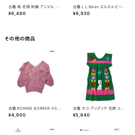
古着 鳥 花柄 刺繍 アニマル コッ
古着 L.L.Bean エルエルビーン
トン100％ 長袖 シャツ 白 (ttu2
無地 コットン100％ 長袖 シャツ
¥6,490
¥6,930
602024)
黄 (ttu2603109)
その他の商品
古着 BONNIE BORRER ドルマ
古着 ネコ アップリケ 花柄 コッ
ンスリーブ フリンジ 無地 シルク
トン ミニ丈 半袖 ワンピース 緑
¥4,900
¥5,940
長袖 ニット セーター ピンク (ttu
(oa2607077)
2501057)