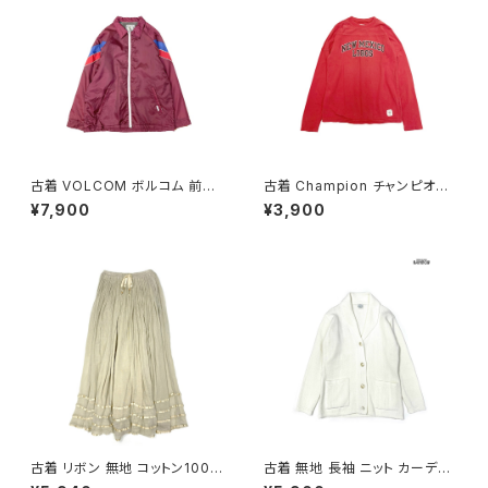
古着 VOLCOM ボルコム 前開
古着 Champion チャンピオン
き 無地 ブランドロゴ 刺繍 ナイ
NEW MEXICO LOBOS プリン
¥7,900
¥3,900
ロン100％ 長袖 アウター ライト
ト カットソー 長袖 Ｔシャツ 赤 (t
ジャケット ボルドー 赤紫 (ttu25
tu2509074)
09054)
古着 リボン 無地 コットン100％
古着 無地 長袖 ニット カーディ
ロング丈 スカート ベージュ (ba
ガン 白 (ttu2508107)