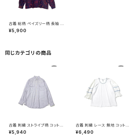
古着 総柄 ペイズリー柄 長袖 ブ
ラウス 赤紫 紺 ボルドー (ttu24
¥5,900
09009)
同じカテゴリの商品
古着 刺繍 ストライプ柄 コットン
古着 刺繍 レース 無地 コットン
100％ 長袖 シャツ パステル 紫
七分袖 ブラウス 白 (ttu26060
¥5,940
¥6,490
(ttu2603112)
27)