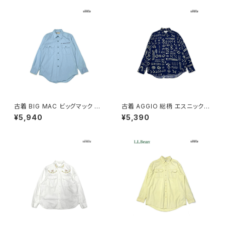
古着 BIG MAC ビッグマック 刺
古着 AGGIO 総柄 エスニック柄
繍 無地 コットン 長袖 シャツ 青
長袖 シャツ 紺 (ttu2603110)
¥5,940
¥5,390
水色 (ttu2603111)