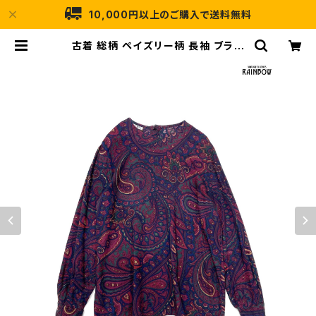
10,000円以上のご購入で送料無料
古着 総柄 ペイズリー柄 長袖 ブラウ
ス 赤紫 紺 ボルドー (ttu240900
9) | 古着屋RAINBOW