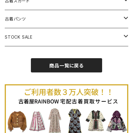
古着ベアトップワンピース
古着Ｔシャツ
古着カーディガン
古着ライトジャケット
古着スカート
古着半袖プルオーバー
古着長袖Ｔシャツ
古着オールインワン
古着ベスト
古着半袖ニット
古着ライトコート
古着ロング丈スカート (丈76cm-)
古着パンツ
古着ノースリーブプルオーバー
古着半袖Ｔシャツ
古着オーバーオール
古着キャミソール
古着ニットアウター
古着ヘビージャケット
古着膝丈スカート (丈56-75cm)
古着ロング丈パンツ
STOCK SALE
古着ノースリーブＴシャツ
古着セットアップ
古着ノースリーブ
古着ノースリーブニット
古着ヘビーコート
古着ミニ丈スカート (丈-55cm)
古着ショート丈パンツ
Spring / Summer
商品一覧に戻る
80%OFF
古着ポロシャツ
古着ガウン
古着ミニ丈スカート (丈56-75cm)
Autumn / Winter
70%OFF
古着長袖ポロシャツ
80%OFF
古着スウェット
古着羽織り
古着半袖ポロシャツ
70%OFF
古着トレーナー
ベアトップ
古着パーカー
古着タンクトップ