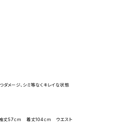
立つダメージ、シミ等なくキレイな状態
袖丈57ｃｍ 着丈104ｃｍ ウエスト