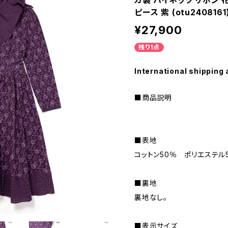
カ製 ハイネック リボン 
ピース 紫 (otu2408161
¥27,900
残り1点
International shipping 
■商品説明
■表地
コットン50％ ポリエステル
■裏地
裏地なし。
■表示サイズ