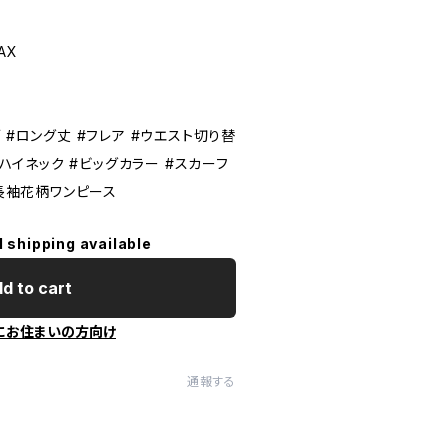
AX
 #ロング丈 #フレア #ウエスト切り替
#ハイネック #ビッグカラー #スカーフ
#長袖花柄ワンピース
l shipping available
d to cart
にお住まいの方向け
通報する