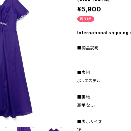
¥5,900
残り1点
International shipping 
■商品説明
■表地
ポリエステル
■裏地
裏地なし。
■表示サイズ
16