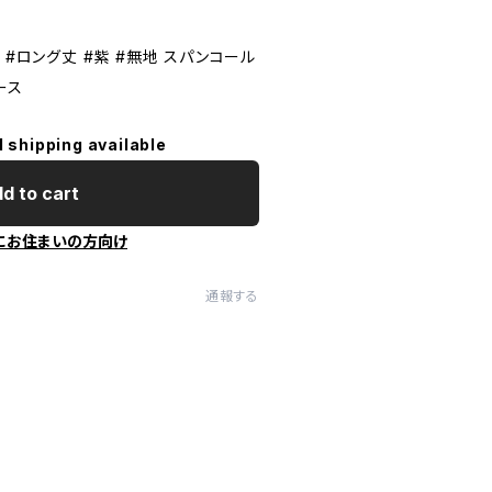
 #ロング丈 #紫 #無地 スパンコール
ース
l shipping available
d to cart
にお住まいの方向け
通報する