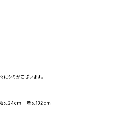
所々にシミがございます。
袖丈24ｃｍ 着丈132ｃｍ