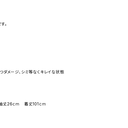
す。
立つダメージ、シミ等なくキレイな状態
袖丈26ｃｍ 着丈101ｃｍ