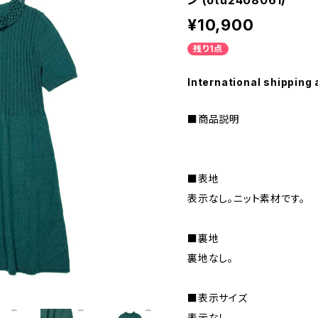
ン (otu2408061)
¥10,900
残り1点
International shipping 
■商品説明
■表地
表示なし。ニット素材です。
■裏地
裏地なし。
■表示サイズ
表示なし。