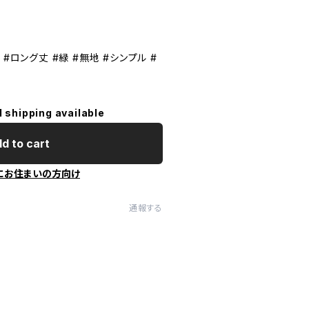
#ロング丈 #緑 #無地 #シンプル #
l shipping available
d to cart
にお住まいの方向け
通報する