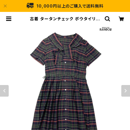
10,000円以上のご購入で送料無料
古着 タータンチェック ボウタイリボ
ン 前開き ビッグカラー コットン ロン
グ丈 半袖 プリーツ ワンピース 緑 紺
(otu2408035) | 古着屋RAINBO
W