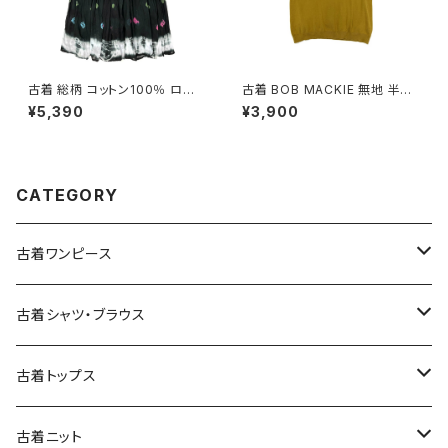
古着 総柄 コットン100％ ロン
古着 BOB MACKIE 無地 半袖
グ丈 スカート 黒 紫 (ba26070
ニット マスタード 黄 (ttu25090
¥5,390
¥3,900
20)
76)
CATEGORY
古着ワンピース
古着長袖ワンピース
古着シャツ・ブラウス
古着半袖ワンピース
古着長袖シャツ・ブラウス
古着トップス
古着ノースリーブワンピース
古着半袖シャツ・ブラウス
古着スウェット&パーカー
古着ニット