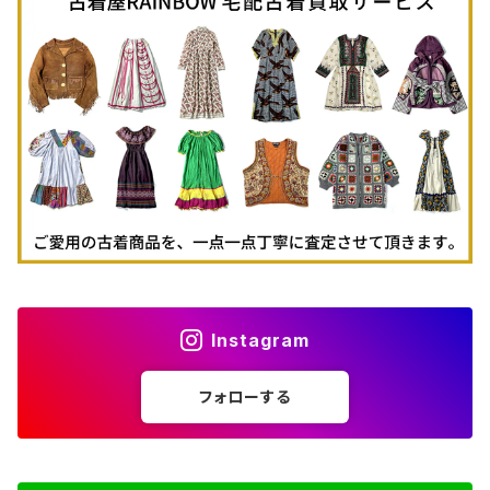
古着半袖ポロシャツ
70%OFF
古着トレーナー
ベアトップ
古着パーカー
古着タンクトップ
Instagram
フォローする