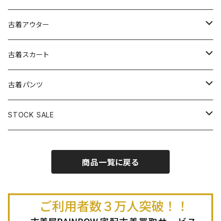
古着スウェット
古着キャミソールワンピース
古着ノースリーブシャツ・ブラウス
古着プルオーバー
古着セーター
古着アウター
古着パーカー
古着長袖プルオーバー
古着ベアトップワンピース
古着Ｔシャツ
古着カーディガン
古着ライトジャケット
古着スカート
古着半袖プルオーバー
古着長袖Ｔシャツ
古着オールインワン
古着ベスト
古着半袖ニット
古着ライトコート
古着ロング丈スカート (丈76cm-)
古着パンツ
古着ノースリーブプルオーバー
古着半袖Ｔシャツ
古着オーバーオール
古着キャミソール
古着ニットアウター
古着ヘビージャケット
古着膝丈スカート (丈56-75cm)
古着ロング丈パンツ
STOCK SALE
古着ノースリーブＴシャツ
古着セットアップ
古着ノースリーブ
古着ノースリーブニット
古着ヘビーコート
古着ミニ丈スカート (丈-55cm)
古着ショート丈パンツ
Spring / Summer
商品一覧に戻る
80%OFF
古着ポロシャツ
古着ガウン
古着ミニ丈スカート (丈56-75cm)
Autumn / Winter
70%OFF
古着長袖ポロシャツ
80%OFF
古着スウェット
古着羽織り