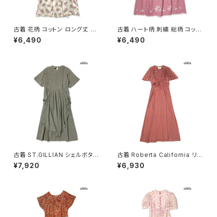
古着 花柄 コットン ロング丈 半
古着 ハート柄 刺繍 総柄 コット
袖 ワンピース ベージュ (oa26
ン ロング丈 半袖 ワンピース ピ
¥6,490
¥6,490
07070)
ンク (otu2605084)
古着 ST.GILLIAN シェルボタン
古着 Roberta California リボ
ストライプ柄 コットン ロング丈
ン 無地 ロング丈 半袖 ワンピー
¥7,920
¥6,930
半袖 ワンピース グレー カーキ
ス ピンク (otu2604148)
(otu2605032)