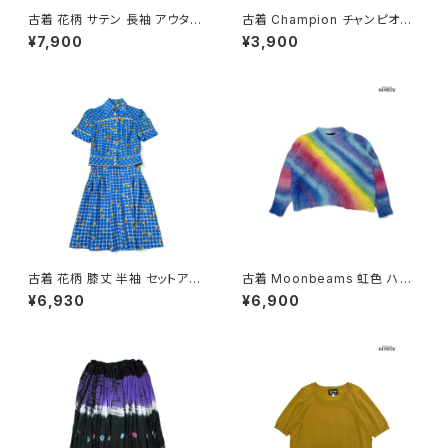
古着 花柄 サテン 長袖 アウター
古着 Champion チャンピオン
羽織り 水色 (ttu2501122)
ロゴ ブランドロゴ コットン10
¥7,900
¥3,900
0％ 長袖 Ｔシャツ 赤 (ttu2501
068)
古着 花柄 膝丈 半袖 セットアッ
古着 Moonbeams 虹色 ハイ
プ 青 (oa2607082)
ネック 総柄 長袖 ニット セータ
¥6,930
¥6,900
ー カラフル 水色 (ttu2501051)