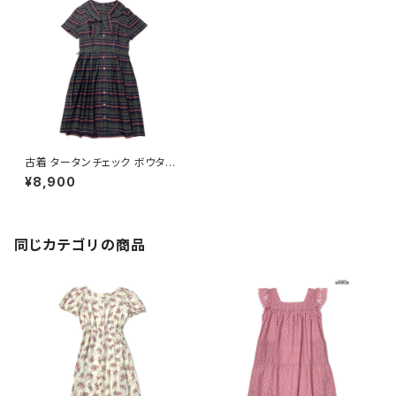
古着 タータンチェック ボウタイ
リボン 前開き ビッグカラー コッ
¥8,900
トン ロング丈 半袖 プリーツ ワ
ンピース 緑 紺 (otu2408035)
同じカテゴリの商品