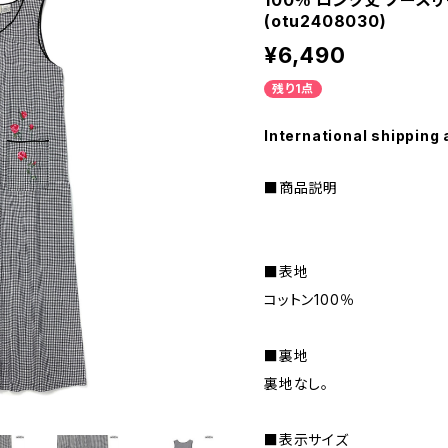
100％ ロング丈 ノース
(otu2408030)
¥6,490
残り1点
International shipping 
■商品説明
■表地
コットン100％
■裏地
裏地なし。
■表示サイズ