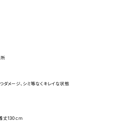
箇所
立つダメージ、シミ等なくキレイな状態
着丈130ｃｍ