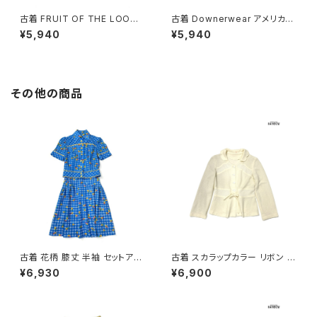
古着 FRUIT OF THE LOOM
古着 Downerwear アメリカ製
フルーツオブザルーム 馬 プリン
リンガーネック プリント コットン
¥5,940
¥5,940
ト コットン 半袖 Ｔシャツ ダーク
半袖 Ｔシャツ グレー (ttu2606
グリーン (ttu2606048)
047)
その他の商品
古着 花柄 膝丈 半袖 セットアッ
古着 スカラップカラー リボン 無
プ 青 (oa2607082)
地 長袖 ニット カーディガン ベ
¥6,930
¥6,900
ージュ 生成り (ttu2501064)