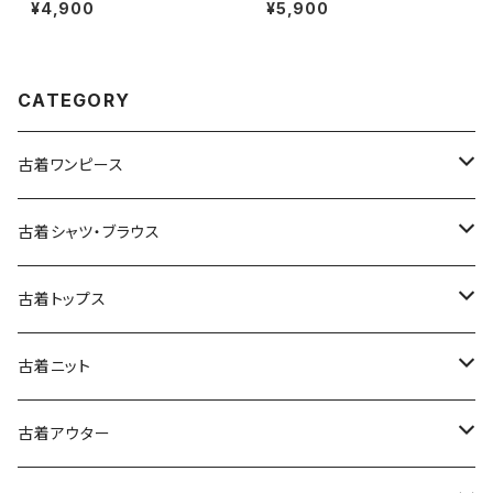
ド 前開き 無地 コットン100％
スト 緑 (ttu2501125)
¥4,900
¥5,900
長袖 シャツ ベージュ (ttu2509
057)
CATEGORY
古着ワンピース
古着長袖ワンピース
古着シャツ・ブラウス
古着半袖ワンピース
古着長袖シャツ・ブラウス
古着トップス
古着ノースリーブワンピース
古着半袖シャツ・ブラウス
古着スウェット&パーカー
古着ニット
古着スウェット
古着キャミソールワンピース
古着ノースリーブシャツ・ブラウス
古着プルオーバー
古着セーター
古着アウター
古着パーカー