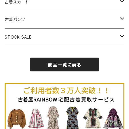
古着長袖プルオーバー
古着ベアトップワンピース
古着Ｔシャツ
古着カーディガン
古着ライトジャケット
古着スカート
古着半袖プルオーバー
古着長袖Ｔシャツ
古着オールインワン
古着ベスト
古着半袖ニット
古着ライトコート
古着ロング丈スカート (丈76cm-)
古着パンツ
古着ノースリーブプルオーバー
古着半袖Ｔシャツ
古着オーバーオール
古着キャミソール
古着ニットアウター
古着ヘビージャケット
古着膝丈スカート (丈56-75cm)
古着ロング丈パンツ
STOCK SALE
古着ノースリーブＴシャツ
古着セットアップ
古着ノースリーブ
古着ノースリーブニット
古着ヘビーコート
古着ミニ丈スカート (丈-55cm)
古着ショート丈パンツ
Spring / Summer
商品一覧に戻る
80%OFF
古着ポロシャツ
古着ガウン
古着ミニ丈スカート (丈56-75cm)
Autumn / Winter
70%OFF
古着長袖ポロシャツ
80%OFF
古着スウェット
古着羽織り
古着半袖ポロシャツ
70%OFF
古着トレーナー
ベアトップ
古着パーカー
古着タンクトップ