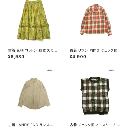
古着 花柄 コットン 膝丈 スカー
古着 リボン 前開き チェック柄
ト 黄 (ba2607007)
コットン 長袖 シャツ サーモンピ
¥6,930
¥4,900
ンク ベージュ カーキ (ttu2509
085)
古着 LANDS'END ランズエン
古着 チェック柄 ノースリーブ ベ