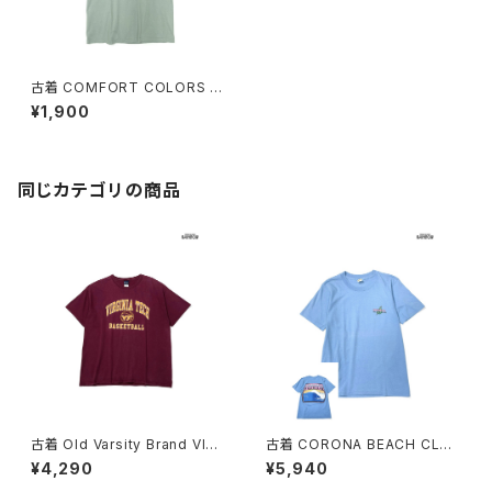
古着 COMFORT COLORS 無
地 コットン100％ 半袖 Ｔシャツ
¥1,900
緑 カーキ (ttu2408003)
同じカテゴリの商品
古着 Old Varsity Brand VIRG
古着 CORONA BEACH CLUB
INIA TECH BASKETBALL カ
アメリカ製 ロゴ バックプリント
¥4,290
¥5,940
レッジロゴ コットン100％ 半袖
コットン 半袖 Ｔシャツ 青 (ttu2