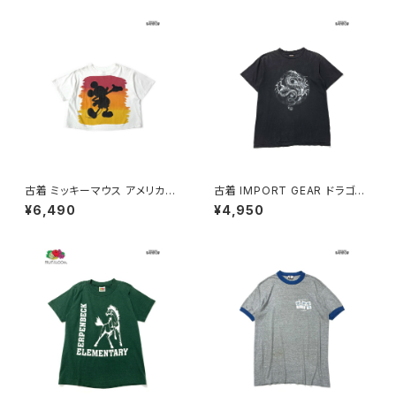
Ｔシャツ 赤 ボルドー (ttu2604
604087)
157)
古着 ミッキーマウス アメリカ製
古着 IMPORT GEAR ドラゴン
プリント キャラクター ショート丈
プリント コットン100％ 半袖 Ｔ
¥6,490
¥4,950
コットン 半袖 Ｔシャツ 白 (ttu2
シャツ 黒 (ttu2606049)
505043)