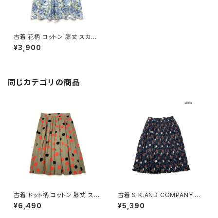
古着 花柄 コットン 膝丈 スカー
ト 青 緑 水色 (btu2408003)
¥3,900
同じカテゴリの商品
古着 ドット柄 コットン 膝丈 スカ
古着 S.K.AND COMPANY 花
ート 茶 (ba2607006)
柄 膝丈 プリーツ スカート 紺 (b
¥6,490
¥5,390
tu2604016)