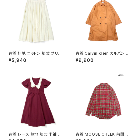
古着 無地 コットン 膝丈 プリー
古着 Calvin klein カルバンク
ツ スカート ベージュ 生成り (b
ライン ライナー付き 無地 コット
¥5,940
¥9,900
a2607005)
ン 長袖 アウター ライトコート
オレンジ (ttu2508181)
古着 レース 無地 膝丈 半袖 ワ
古着 MOOSE CREEK 前開き
ンピース 赤 ボルドー (oa2607
チェック柄 コットン100％ フラン