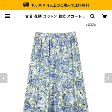
10,000円以上のご購入で送料無料
古着 花柄 コットン 膝丈 スカート 青
緑 水色 (btu2408003) | 古着屋R
AINBOW