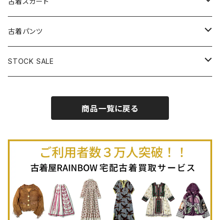
古着ベアトップワンピース
古着Ｔシャツ
古着カーディガン
古着ライトジャケット
古着スカート
古着半袖プルオーバー
古着長袖Ｔシャツ
古着オールインワン
古着ベスト
古着半袖ニット
古着ライトコート
古着ロング丈スカート (丈76cm-)
古着パンツ
古着ノースリーブプルオーバー
古着半袖Ｔシャツ
古着オーバーオール
古着キャミソール
古着ニットアウター
古着ヘビージャケット
古着膝丈スカート (丈56-75cm)
古着ロング丈パンツ
STOCK SALE
古着ノースリーブＴシャツ
古着セットアップ
古着ノースリーブ
古着ノースリーブニット
古着ヘビーコート
古着ミニ丈スカート (丈-55cm)
古着ショート丈パンツ
Spring / Summer
商品一覧に戻る
80%OFF
古着ポロシャツ
古着ガウン
古着ミニ丈スカート (丈56-75cm)
Autumn / Winter
70%OFF
古着長袖ポロシャツ
80%OFF
古着スウェット
古着羽織り
古着半袖ポロシャツ
70%OFF
古着トレーナー
ベアトップ
古着パーカー
古着タンクトップ