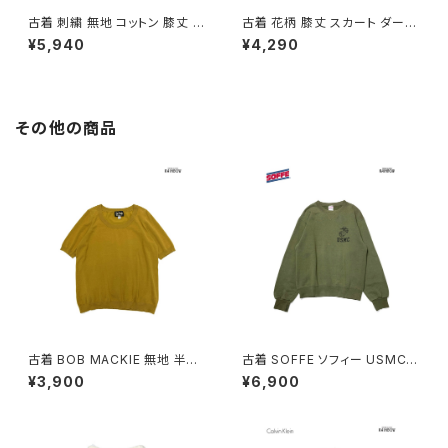
古着 刺繍 無地 コットン 膝丈 ス
古着 花柄 膝丈 スカート ダーク
カート 紺 (ba2607004)
グリーン (btu2604018)
¥5,940
¥4,290
その他の商品
古着 BOB MACKIE 無地 半袖
古着 SOFFE ソフィー USMC
ニット マスタード 黄 (ttu25090
アメリカ製 ロゴ 長袖 スウェット
¥3,900
¥6,900
76)
トレーナー 緑 カーキ (ttu2508
182)