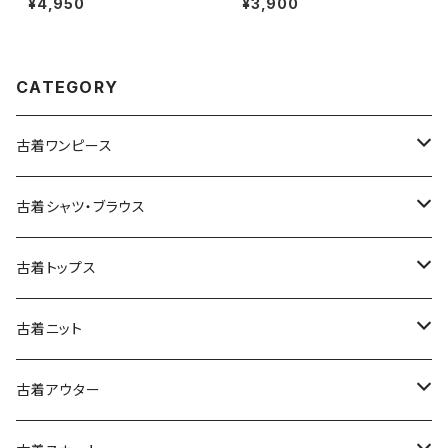
¥4,950
¥3,900
080)
ネル 長袖 シャツ 赤 (ttu25090
60)
CATEGORY
古着ワンピース
古着長袖ワンピース
古着シャツ・ブラウス
古着半袖ワンピース
古着長袖シャツ・ブラウス
古着トップス
古着ノースリーブワンピース
古着半袖シャツ・ブラウス
古着スウェット&パーカー
古着ニット
古着スウェット
古着キャミソールワンピース
古着ノースリーブシャツ・ブラウス
古着プルオーバー
古着セーター
古着アウター
古着パーカー
古着長袖プルオーバー