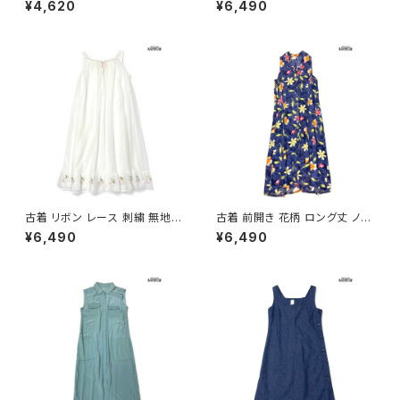
¥4,620
¥6,490
13)
リーブ ワンピース ピンク (otu2
602038)
古着 リボン レース 刺繍 無地
古着 前開き 花柄 ロング丈 ノー
シフォン ロング丈 ノースリーブ
スリーブ ワンピース 紺 (otu26
¥6,490
¥6,490
ワンピース 白 生成り (otu260
05058)
2044)