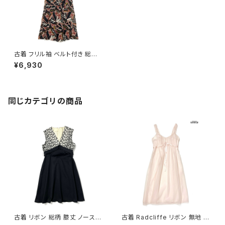
古着 フリル袖 ベルト付き 総柄
リネン ロング丈 ノースリーブ ワ
¥6,930
ンピース 黒 ボルドー (otu240
7050)
同じカテゴリの商品
古着 リボン 総柄 膝丈 ノースリ
古着 Radcliffe リボン 無地 シ
ーブ ワンピース 黒 (oa26070
フォン ナイロン ロング丈 ノース