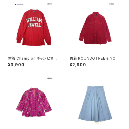
古着 Champion チャンピオン
古着 ROUNDOTREE & YORK
ロゴ コットン100％ 長袖 Ｔシャ
E ラウンドツリーアンドヨーク
¥3,900
¥2,900
ツ 赤 (ttu2501067)
前開き 無地 コーデュロイ 長袖
シャツ 赤 ボルドー (ttu25090
56)