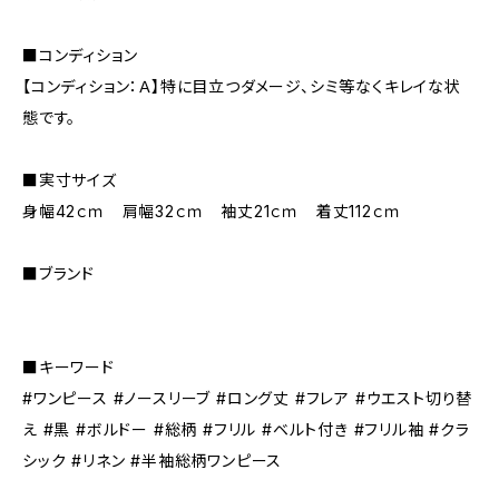
■コンディション
【コンディション：Ａ】特に目立つダメージ、シミ等なくキレイな状
態です。
■実寸サイズ
身幅42ｃｍ 肩幅32ｃｍ 袖丈21ｃｍ 着丈112ｃｍ
■ブランド
■キーワード
#ワンピース #ノースリーブ #ロング丈 #フレア #ウエスト切り替
え #黒 #ボルドー #総柄 #フリル #ベルト付き #フリル袖 #クラ
シック #リネン #半袖総柄ワンピース