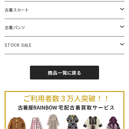
古着パーカー
古着長袖プルオーバー
古着ベアトップワンピース
古着Ｔシャツ
古着カーディガン
古着ライトジャケット
古着スカート
古着半袖プルオーバー
古着長袖Ｔシャツ
古着オールインワン
古着ベスト
古着半袖ニット
古着ライトコート
古着ロング丈スカート (丈76cm-)
古着パンツ
古着ノースリーブプルオーバー
古着半袖Ｔシャツ
古着オーバーオール
古着キャミソール
古着ニットアウター
古着ヘビージャケット
古着膝丈スカート (丈56-75cm)
古着ロング丈パンツ
STOCK SALE
古着ノースリーブＴシャツ
古着セットアップ
古着ノースリーブ
古着ノースリーブニット
古着ヘビーコート
古着ミニ丈スカート (丈-55cm)
古着ショート丈パンツ
Spring / Summer
商品一覧に戻る
80%OFF
古着ポロシャツ
古着ガウン
古着ミニ丈スカート (丈56-75cm)
Autumn / Winter
70%OFF
古着長袖ポロシャツ
80%OFF
古着スウェット
古着羽織り
古着半袖ポロシャツ
70%OFF
古着トレーナー
ベアトップ