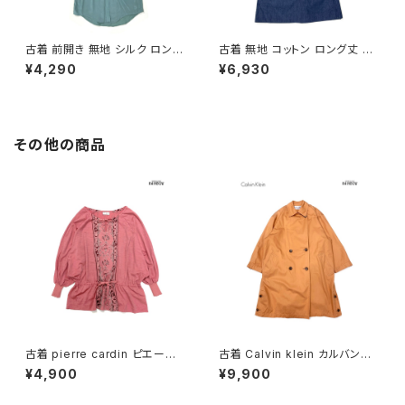
古着 前開き 無地 シルク ロング
古着 無地 コットン ロング丈 ノ
丈 ノースリーブ ワンピース くす
ースリーブ ワンピース 紺 (otu
¥4,290
¥6,930
み 緑 (otu2606061)
2606007)
その他の商品
古着 pierre cardin ピエール・
古着 Calvin klein カルバンク
カルダン リボン 総柄 カットソー
ライン ライナー付き 無地 コット
¥4,900
¥9,900
長袖 ブラウス サーモンピンク (t
ン 長袖 アウター ライトコート
tu2501141)
オレンジ (ttu2508181)