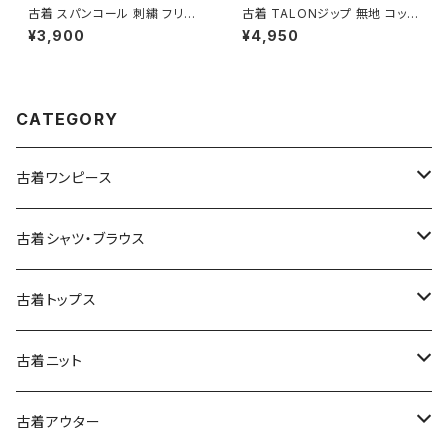
古着 スパンコール 刺繍 フリル
古着 TALONジップ 無地 コット
前開き 総柄 長袖 ブラウス ピン
ン 膝丈 スカート 青 水色 (ba2
¥3,900
¥4,950
ク (ttu2501145)
607003)
CATEGORY
古着ワンピース
古着長袖ワンピース
古着シャツ・ブラウス
古着半袖ワンピース
古着長袖シャツ・ブラウス
古着トップス
古着ノースリーブワンピース
古着半袖シャツ・ブラウス
古着スウェット&パーカー
古着ニット
古着スウェット
古着キャミソールワンピース
古着ノースリーブシャツ・ブラウス
古着プルオーバー
古着セーター
古着アウター