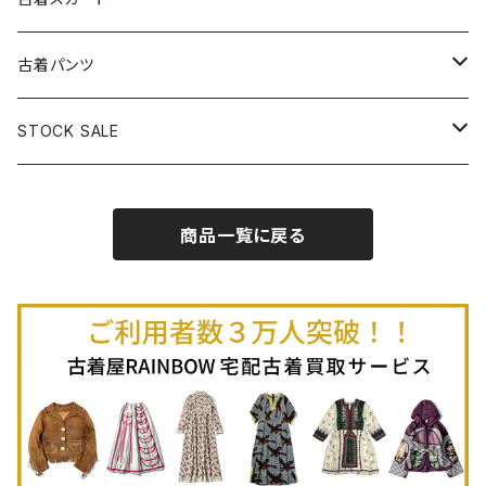
古着半袖プルオーバー
古着長袖Ｔシャツ
古着オールインワン
古着ベスト
古着半袖ニット
古着ライトコート
古着ロング丈スカート (丈76cm-)
古着パンツ
古着ノースリーブプルオーバー
古着半袖Ｔシャツ
古着オーバーオール
古着キャミソール
古着ニットアウター
古着ヘビージャケット
古着膝丈スカート (丈56-75cm)
古着ロング丈パンツ
STOCK SALE
古着ノースリーブＴシャツ
古着セットアップ
古着ノースリーブ
古着ノースリーブニット
古着ヘビーコート
古着ミニ丈スカート (丈-55cm)
古着ショート丈パンツ
Spring / Summer
商品一覧に戻る
80%OFF
古着ポロシャツ
古着ガウン
古着ミニ丈スカート (丈56-75cm)
Autumn / Winter
70%OFF
古着長袖ポロシャツ
80%OFF
古着スウェット
古着羽織り
古着半袖ポロシャツ
70%OFF
古着トレーナー
ベアトップ
古着パーカー
古着タンクトップ