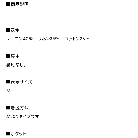
■商品説明
■表地
レーヨン40％ リネン35％ コットン25％
■裏地
裏地なし。
■表示サイズ
Ｍ
■着脱方法
かぶりタイプです。
■ポケット