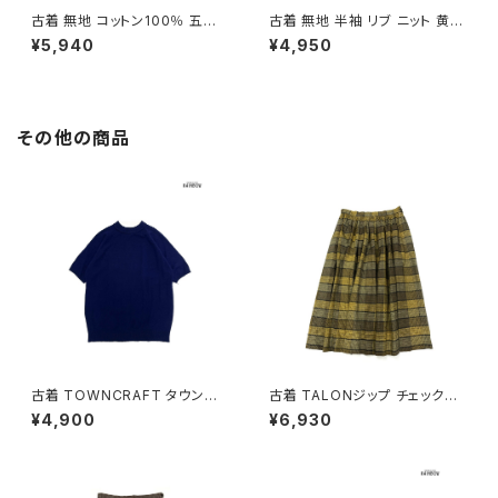
古着 無地 コットン100％ 五分
古着 無地 半袖 リブ ニット 黄 (t
袖 ニット ベージュ (ttu260601
tu2603038)
¥5,940
¥4,950
2)
その他の商品
古着 TOWNCRAFT タウンク
古着 TALONジップ チェック柄
ラフト 無地 半袖 ニット 紺 (ttu2
コットン 膝丈 スカート 黄 (ba2
¥4,900
¥6,930
509075)
607010)