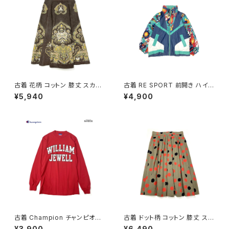
古着 花柄 コットン 膝丈 スカー
古着 RE SPORT 前開き ハイ
ト ダークブラウン (ba260701
ネック 総柄 ナイロン 長袖 アウ
¥5,940
¥4,900
3)
ター ヘビージャケット 緑 紺 (tt
u2509099)
古着 Champion チャンピオン
古着 ドット柄 コットン 膝丈 スカ
ロゴ コットン100％ 長袖 Ｔシャ
ート 茶 (ba2607006)
¥3,900
¥6,490