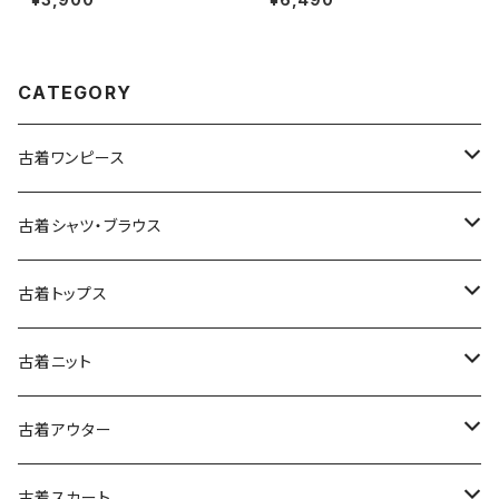
ツ 赤 (ttu2501067)
CATEGORY
古着ワンピース
古着長袖ワンピース
古着シャツ・ブラウス
古着半袖ワンピース
古着長袖シャツ・ブラウス
古着トップス
古着ノースリーブワンピース
古着半袖シャツ・ブラウス
古着スウェット&パーカー
古着ニット
古着スウェット
古着キャミソールワンピース
古着ノースリーブシャツ・ブラウス
古着プルオーバー
古着セーター
古着アウター
古着パーカー
古着長袖プルオーバー
古着ベアトップワンピース
古着Ｔシャツ
古着カーディガン
古着ライトジャケット
古着スカート