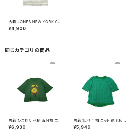
古着 JONES NEW YORK CO
UNTRY ボーダー柄 ニット 半
¥4,900
袖 トップス プルオーバー ベー
ジュ (ttu2407178)
同じカテゴリの商品
古着 ひまわり 花柄 五分袖 ニッ
古着 無地 半袖 ニット 緑 (ttu2
ト 緑 (ttu2603028)
603029)
¥6,930
¥5,940