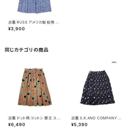
古着 RUSS アメリカ製 総柄 膝
丈 プリーツ スカート 紺 (btu24
¥3,900
07025)
同じカテゴリの商品
古着 ドット柄 コットン 膝丈 スカ
古着 S.K.AND COMPANY 花
ート 茶 (ba2607006)
柄 膝丈 プリーツ スカート 紺 (b
¥6,490
¥5,390
tu2604016)