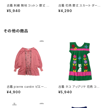
古着 刺繍 無地 コットン 膝丈 ス
古着 花柄 膝丈 スカート ダーク
カート 紺 (ba2607004)
グリーン (btu2604018)
¥5,940
¥4,290
その他の商品
古着 pierre cardin ピエール・
古着 ネコ アップリケ 花柄 コッ
カルダン リボン 総柄 カットソー
トン ミニ丈 半袖 ワンピース 緑
¥4,900
¥5,940
長袖 ブラウス サーモンピンク (t
(oa2607077)
tu2501141)