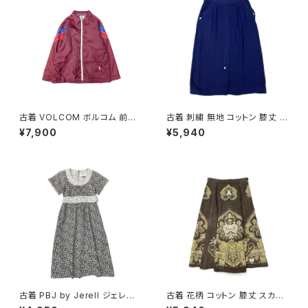
古着 VOLCOM ボルコム 前開
古着 刺繍 無地 コットン 膝丈 ス
き 無地 ブランドロゴ 刺繍 ナイ
カート 紺 (ba2607004)
¥7,900
¥5,940
ロン100％ 長袖 アウター ライト
ジャケット ボルドー 赤紫 (ttu25
09054)
古着 PBJ by Jerell ジェレル
古着 花柄 コットン 膝丈 スカー
リボン 花柄 コットン100％ 膝丈
ト ダークブラウン (ba260701