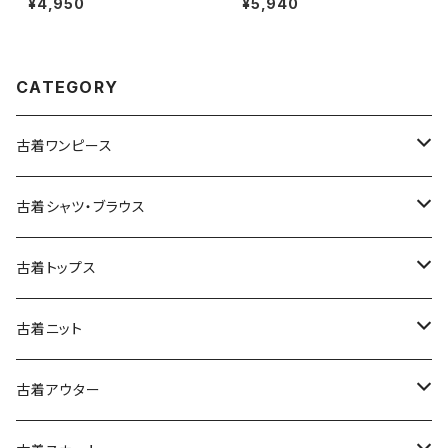
¥4,950
¥5,940
半袖 ワンピース 黒 (oa26070
3)
79)
CATEGORY
古着ワンピース
古着長袖ワンピース
古着シャツ・ブラウス
古着半袖ワンピース
古着長袖シャツ・ブラウス
古着トップス
古着ノースリーブワンピース
古着半袖シャツ・ブラウス
古着スウェット&パーカー
古着ニット
古着スウェット
古着キャミソールワンピース
古着ノースリーブシャツ・ブラウス
古着プルオーバー
古着セーター
古着アウター
古着パーカー
古着長袖プルオーバー