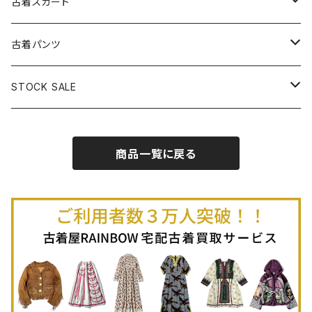
古着ベアトップワンピース
古着Ｔシャツ
古着カーディガン
古着ライトジャケット
古着スカート
古着半袖プルオーバー
古着長袖Ｔシャツ
古着オールインワン
古着ベスト
古着半袖ニット
古着ライトコート
古着ロング丈スカート (丈76cm-)
古着パンツ
古着ノースリーブプルオーバー
古着半袖Ｔシャツ
古着オーバーオール
古着キャミソール
古着ニットアウター
古着ヘビージャケット
古着膝丈スカート (丈56-75cm)
古着ロング丈パンツ
STOCK SALE
古着ノースリーブＴシャツ
古着セットアップ
古着ノースリーブ
古着ノースリーブニット
古着ヘビーコート
古着ミニ丈スカート (丈-55cm)
古着ショート丈パンツ
Spring / Summer
商品一覧に戻る
80%OFF
古着ポロシャツ
古着ガウン
古着ミニ丈スカート (丈56-75cm)
Autumn / Winter
70%OFF
古着長袖ポロシャツ
80%OFF
古着スウェット
古着羽織り
古着半袖ポロシャツ
70%OFF
古着トレーナー
ベアトップ
古着パーカー
古着タンクトップ