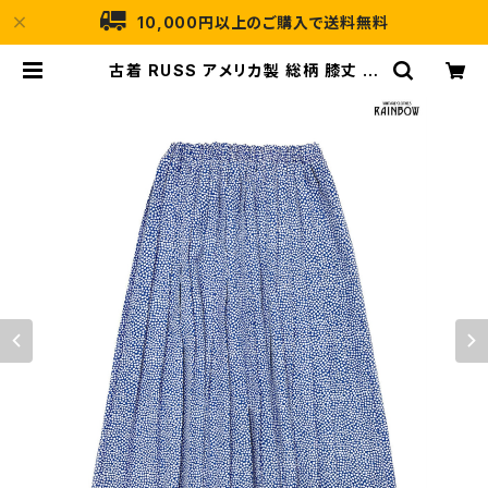
10,000円以上のご購入で送料無料
古着 RUSS アメリカ製 総柄 膝丈 プ
リーツ スカート 紺 (btu2407025)
| 古着屋RAINBOW