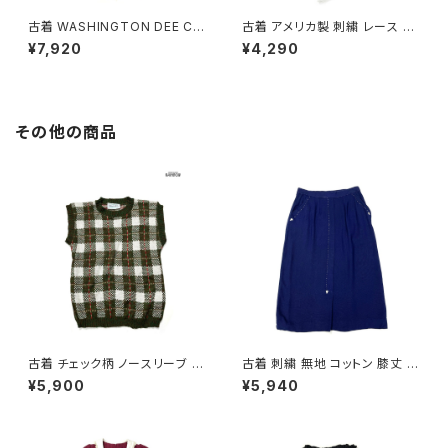
古着 WASHINGTON DEE CE
古着 アメリカ製 刺繍 レース 無
E サロペット アメリカ製 無地 デ
地 シフォン 膝丈 キャミソール
¥7,920
¥4,290
ニム 膝丈 キャミソール ワンピー
ワンピース 白 水色 (otu2603
ス 青 水色 (ob2607007)
023)
その他の商品
古着 チェック柄 ノースリーブ ベ
古着 刺繍 無地 コットン 膝丈 ス
スト 緑 (ttu2501125)
カート 紺 (ba2607004)
¥5,900
¥5,940