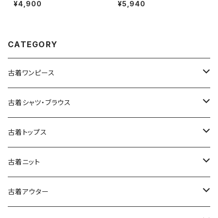
ド 前開き 無地 コットン100％
トン ミニ丈 半袖 ワンピース 緑
¥4,900
¥5,940
長袖 シャツ ベージュ (ttu2509
(oa2607077)
057)
CATEGORY
古着ワンピース
古着長袖ワンピース
古着シャツ・ブラウス
古着半袖ワンピース
古着長袖シャツ・ブラウス
古着トップス
古着ノースリーブワンピース
古着半袖シャツ・ブラウス
古着スウェット&パーカー
古着ニット
古着スウェット
古着キャミソールワンピース
古着ノースリーブシャツ・ブラウス
古着プルオーバー
古着セーター
古着アウター
古着パーカー