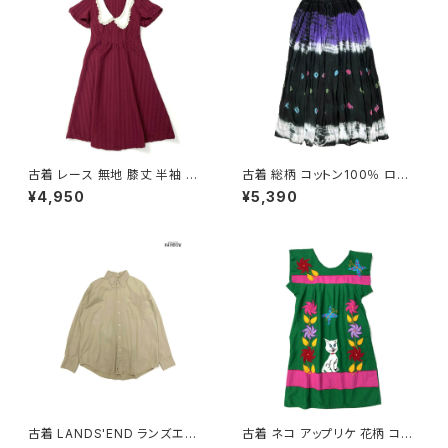
古着 レース 無地 膝丈 半袖 ワ
古着 総柄 コットン100％ ロン
ンピース 赤 ボルドー (oa2607
グ丈 スカート 黒 紫 (ba26070
¥4,950
¥5,390
080)
20)
古着 LANDS'END ランズエン
古着 ネコ アップリケ 花柄 コッ