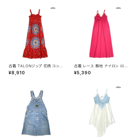
u2605046)
古着 TALONジップ 花柄 コット
古着 レース 無地 ナイロン ロン
ン ロング丈 キャミソール ワンピ
グ丈 キャミソール ワンピース ピ
¥8,910
¥5,390
ース 赤 (otu2605048)
ンク (otu2602018)