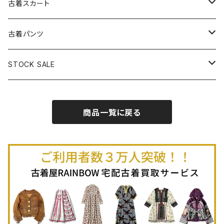
古着長袖プルオーバー
古着ベアトップワンピース
古着Ｔシャツ
古着カーディガン
古着ライトジャケット
古着スカート
古着半袖プルオーバー
古着長袖Ｔシャツ
古着オールインワン
古着ベスト
古着半袖ニット
古着ライトコート
古着ロング丈スカート (丈76cm-)
古着パンツ
古着ノースリーブプルオーバー
古着半袖Ｔシャツ
古着オーバーオール
古着キャミソール
古着ニットアウター
古着ヘビージャケット
古着膝丈スカート (丈56-75cm)
古着ロング丈パンツ
STOCK SALE
古着ノースリーブＴシャツ
古着セットアップ
古着ノースリーブ
古着ノースリーブニット
古着ヘビーコート
古着ミニ丈スカート (丈-55cm)
古着ショート丈パンツ
Spring / Summer
商品一覧に戻る
80%OFF
古着ポロシャツ
古着ガウン
古着ミニ丈スカート (丈56-75cm)
Autumn / Winter
70%OFF
古着長袖ポロシャツ
80%OFF
古着スウェット
古着羽織り
古着半袖ポロシャツ
70%OFF
古着トレーナー
ベアトップ
古着パーカー
古着タンクトップ