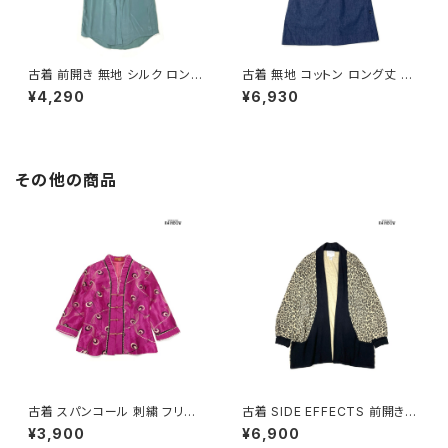
古着 前開き 無地 シルク ロング
古着 無地 コットン ロング丈 ノ
丈 ノースリーブ ワンピース くす
ースリーブ ワンピース 紺 (otu
¥4,290
¥6,930
み 緑 (otu2606061)
2606007)
その他の商品
古着 スパンコール 刺繍 フリル
古着 SIDE EFFECTS 前開き
前開き 総柄 長袖 ブラウス ピン
総柄 レオパード柄 長袖 ニット
¥3,900
¥6,900
ク (ttu2501145)
アウター ベージュ (ttu250905