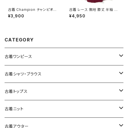
古着 Champion チャンピオン
古着 レース 無地 膝丈 半袖 ワ
ロゴ ブランドロゴ コットン10
ンピース 赤 ボルドー (oa2607
¥3,900
¥4,950
0％ 長袖 Ｔシャツ 赤 (ttu2501
080)
068)
CATEGORY
古着ワンピース
古着長袖ワンピース
古着シャツ・ブラウス
古着半袖ワンピース
古着長袖シャツ・ブラウス
古着トップス
古着ノースリーブワンピース
古着半袖シャツ・ブラウス
古着スウェット&パーカー
古着ニット
古着スウェット
古着キャミソールワンピース
古着ノースリーブシャツ・ブラウス
古着プルオーバー
古着セーター
古着アウター