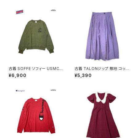
1)
古着 SOFFE ソフィー USMC
古着 TALONジップ 無地 コット
アメリカ製 ロゴ 長袖 スウェット
ン 膝丈 スカート 紫 (ba26070
¥6,900
¥5,390
トレーナー 緑 カーキ (ttu2508
02)
182)