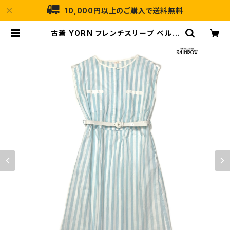
10,000円以上のご購入で送料無料
古着 YORN フレンチスリーブ ベルト
付き ストライプ柄 コットン ロング丈
ノースリーブ ワンピース 白 水色 (ot
u2406164) | 古着屋RAINBOW