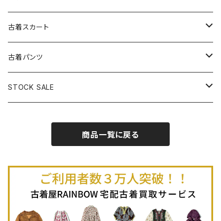
古着パーカー
古着長袖プルオーバー
古着ベアトップワンピース
古着Ｔシャツ
古着カーディガン
古着ライトジャケット
古着スカート
古着半袖プルオーバー
古着長袖Ｔシャツ
古着オールインワン
古着ベスト
古着半袖ニット
古着ライトコート
古着ロング丈スカート (丈76cm-)
古着パンツ
古着ノースリーブプルオーバー
古着半袖Ｔシャツ
古着オーバーオール
古着キャミソール
古着ニットアウター
古着ヘビージャケット
古着膝丈スカート (丈56-75cm)
古着ロング丈パンツ
STOCK SALE
古着ノースリーブＴシャツ
古着セットアップ
古着ノースリーブ
古着ノースリーブニット
古着ヘビーコート
古着ミニ丈スカート (丈-55cm)
古着ショート丈パンツ
Spring / Summer
商品一覧に戻る
80%OFF
古着ポロシャツ
古着ガウン
古着ミニ丈スカート (丈56-75cm)
Autumn / Winter
70%OFF
古着長袖ポロシャツ
80%OFF
古着スウェット
古着羽織り
古着半袖ポロシャツ
70%OFF
古着トレーナー
ベアトップ