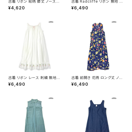
古着 リボン 総柄 膝丈 ノースリ
古着 Radcliffe リボン 無地 シ
ーブ ワンピース 黒 (oa26070
フォン ナイロン ロング丈 ノース
¥4,620
¥6,490
13)
リーブ ワンピース ピンク (otu2
602038)
古着 リボン レース 刺繍 無地
古着 前開き 花柄 ロング丈 ノー
シフォン ロング丈 ノースリーブ
スリーブ ワンピース 紺 (otu26
¥6,490
¥6,490
ワンピース 白 生成り (otu260
05058)
2044)