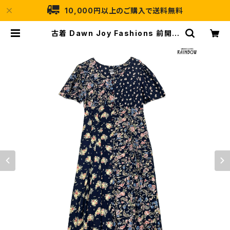
10,000円以上のご購入で送料無料
古着 Dawn Joy Fashions 前開き
花柄 ロング丈 半袖 ワンピース 紺 (o
tu2406053) | 古着屋RAINBOW