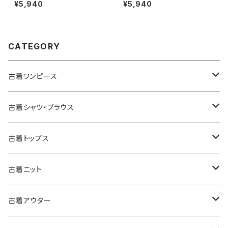
トン ミニ丈 半袖 ワンピース 緑
カート 紺 (ba2607004)
¥5,940
¥5,940
(oa2607077)
CATEGORY
古着ワンピース
古着長袖ワンピース
古着シャツ・ブラウス
古着半袖ワンピース
古着長袖シャツ・ブラウス
古着トップス
古着ノースリーブワンピース
古着半袖シャツ・ブラウス
古着スウェット&パーカー
古着ニット
古着スウェット
古着キャミソールワンピース
古着ノースリーブシャツ・ブラウス
古着プルオーバー
古着セーター
古着アウター
古着パーカー