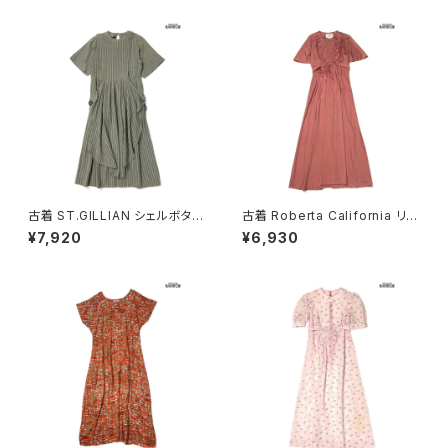
古着 ST.GILLIAN シェルボタン
古着 Roberta California リボ
ストライプ柄 コットン ロング丈
ン 無地 ロング丈 半袖 ワンピー
¥7,920
¥6,930
半袖 ワンピース グレー カーキ
ス ピンク (otu2604148)
(otu2605032)