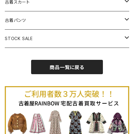
古着長袖プルオーバー
古着ベアトップワンピース
古着Ｔシャツ
古着カーディガン
古着ライトジャケット
古着スカート
古着半袖プルオーバー
古着長袖Ｔシャツ
古着オールインワン
古着ベスト
古着半袖ニット
古着ライトコート
古着ロング丈スカート (丈76cm-)
古着パンツ
古着ノースリーブプルオーバー
古着半袖Ｔシャツ
古着オーバーオール
古着キャミソール
古着ニットアウター
古着ヘビージャケット
古着膝丈スカート (丈56-75cm)
古着ロング丈パンツ
STOCK SALE
古着ノースリーブＴシャツ
古着セットアップ
古着ノースリーブ
古着ノースリーブニット
古着ヘビーコート
古着ミニ丈スカート (丈-55cm)
古着ショート丈パンツ
Spring / Summer
商品一覧に戻る
80%OFF
古着ポロシャツ
古着ガウン
古着ミニ丈スカート (丈56-75cm)
Autumn / Winter
70%OFF
古着長袖ポロシャツ
80%OFF
古着スウェット
古着羽織り
古着半袖ポロシャツ
70%OFF
古着トレーナー
ベアトップ
古着パーカー
古着タンクトップ