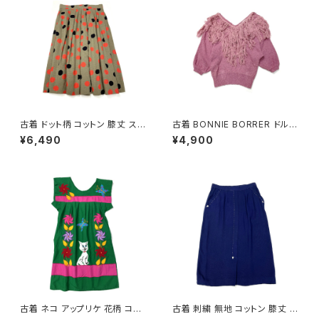
古着 ドット柄 コットン 膝丈 スカ
古着 BONNIE BORRER ドルマ
ート 茶 (ba2607006)
ンスリーブ フリンジ 無地 シルク
¥6,490
¥4,900
長袖 ニット セーター ピンク (ttu
2501057)
古着 ネコ アップリケ 花柄 コッ
古着 刺繍 無地 コットン 膝丈 ス