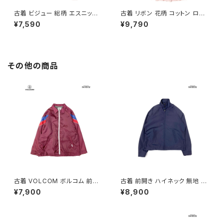
古着 ビジュー 総柄 エスニック
古着 リボン 花柄 コットン ロン
柄 ロング丈 半袖 ワンピース オ
グ丈 半袖 ワンピース ピンク (o
¥7,590
¥9,790
レンジ (otu2605039)
tu2604073)
その他の商品
古着 VOLCOM ボルコム 前開
古着 前開き ハイネック 無地 長
き 無地 ブランドロゴ 刺繍 ナイ
袖 アウター ライトジャケット 紺
¥7,900
¥8,900
ロン100％ 長袖 アウター ライト
(ttu2509089)
ジャケット ボルドー 赤紫 (ttu25
09054)