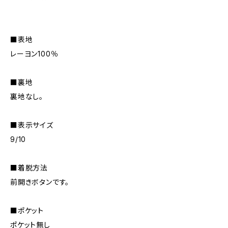
■表地
レーヨン100％
■裏地
裏地なし。
■表示サイズ
9/10
■着脱方法
前開きボタンです。
■ポケット
ポケット無し