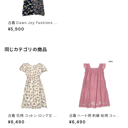
古着 Dawn Joy Fashions 前
開き 花柄 ロング丈 半袖 ワンピ
¥5,900
ース 紺 (otu2406053)
同じカテゴリの商品
古着 花柄 コットン ロング丈 半
古着 ハート柄 刺繍 総柄 コット
袖 ワンピース ベージュ (oa26
ン ロング丈 半袖 ワンピース ピ
¥6,490
¥6,490
07070)
ンク (otu2605084)