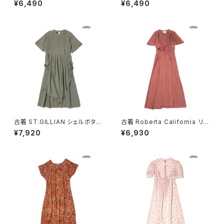
¥6,490
¥6,490
07070)
ンク (otu2605084)
古着 ST.GILLIAN シェルボタン
古着 Roberta California リボ
ストライプ柄 コットン ロング丈
ン 無地 ロング丈 半袖 ワンピー
¥7,920
¥6,930
半袖 ワンピース グレー カーキ
ス ピンク (otu2604148)
(otu2605032)