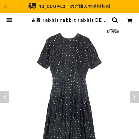
10,000円以上のご購入で送料無料
古着 rabbit rabbit rabbit DESI
GNS アメリカ製 ドット柄 ロング丈
半袖 ワンピース 黒 (otu2405158)
| 古着屋RAINBOW