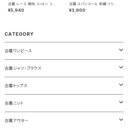
古着 レース 無地 コットン ミニ
古着 スパンコール 刺繍 フリル
丈 ティアード スカート 白 (ba2
前開き 総柄 長袖 ブラウス ピン
¥5,940
¥3,900
607001)
ク (ttu2501145)
CATEGORY
古着ワンピース
古着長袖ワンピース
古着シャツ・ブラウス
古着半袖ワンピース
古着長袖シャツ・ブラウス
古着トップス
古着ノースリーブワンピース
古着半袖シャツ・ブラウス
古着スウェット&パーカー
古着ニット
古着スウェット
古着キャミソールワンピース
古着ノースリーブシャツ・ブラウス
古着プルオーバー
古着セーター
古着アウター