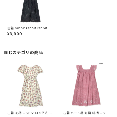
古着 rabbit rabbit rabbit DE
SIGNS アメリカ製 ドット柄 ロ
¥3,900
ング丈 半袖 ワンピース 黒 (otu
2405158)
同じカテゴリの商品
古着 花柄 コットン ロング丈 半
古着 ハート柄 刺繍 総柄 コット
袖 ワンピース ベージュ (oa26
ン ロング丈 半袖 ワンピース ピ