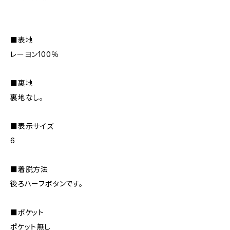
■表地
レーヨン100％
■裏地
裏地なし。
■表示サイズ
6
■着脱方法
後ろハーフボタンです。
■ポケット
ポケット無し