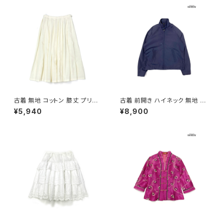
古着 無地 コットン 膝丈 プリー
古着 前開き ハイネック 無地 長
ツ スカート ベージュ 生成り (b
袖 アウター ライトジャケット 紺
¥5,940
¥8,900
a2607005)
(ttu2509089)