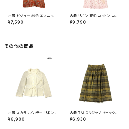
古着 ビジュー 総柄 エスニック
古着 リボン 花柄 コットン ロン
柄 ロング丈 半袖 ワンピース オ
グ丈 半袖 ワンピース ピンク (o
¥7,590
¥9,790
レンジ (otu2605039)
tu2604073)
その他の商品
古着 スカラップカラー リボン 無
古着 TALONジップ チェック柄
地 長袖 ニット カーディガン ベ
コットン 膝丈 スカート 黄 (ba2
¥6,900
¥6,930
ージュ 生成り (ttu2501064)
607010)