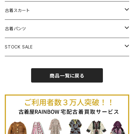
古着パーカー
古着長袖プルオーバー
古着ベアトップワンピース
古着Ｔシャツ
古着カーディガン
古着ライトジャケット
古着スカート
古着半袖プルオーバー
古着長袖Ｔシャツ
古着オールインワン
古着ベスト
古着半袖ニット
古着ライトコート
古着ロング丈スカート (丈76cm-)
古着パンツ
古着ノースリーブプルオーバー
古着半袖Ｔシャツ
古着オーバーオール
古着キャミソール
古着ニットアウター
古着ヘビージャケット
古着膝丈スカート (丈56-75cm)
古着ロング丈パンツ
STOCK SALE
古着ノースリーブＴシャツ
古着セットアップ
古着ノースリーブ
古着ノースリーブニット
古着ヘビーコート
古着ミニ丈スカート (丈-55cm)
古着ショート丈パンツ
Spring / Summer
商品一覧に戻る
80%OFF
古着ポロシャツ
古着ガウン
古着ミニ丈スカート (丈56-75cm)
Autumn / Winter
70%OFF
古着長袖ポロシャツ
80%OFF
古着スウェット
古着羽織り
古着半袖ポロシャツ
70%OFF
古着トレーナー
ベアトップ