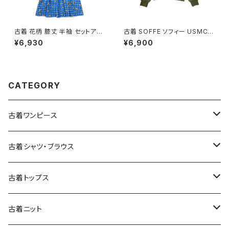
古着 花柄 膝丈 半袖 セットアッ
古着 SOFFE ソフィー USMC
プ 青 (oa2607082)
アメリカ製 ロゴ 長袖 スウェット
¥6,930
¥6,900
トレーナー 緑 カーキ (ttu2508
182)
CATEGORY
古着ワンピース
古着長袖ワンピース
古着シャツ・ブラウス
古着半袖ワンピース
古着長袖シャツ・ブラウス
古着トップス
古着ノースリーブワンピース
古着半袖シャツ・ブラウス
古着スウェット&パーカー
古着ニット