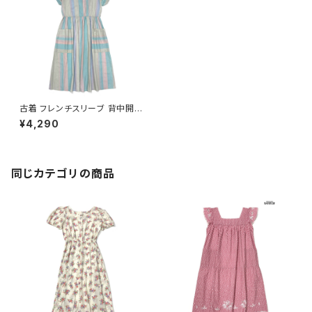
古着 フレンチスリーブ 背中開き
ストライプ柄 コットン ロング丈
¥4,290
半袖 ワンピース ピンク ベージ
ュ 緑 (otu2405146)
同じカテゴリの商品