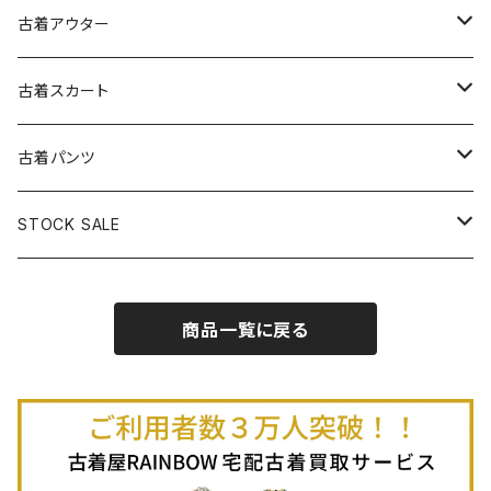
古着スウェット
古着キャミソールワンピース
古着ノースリーブシャツ・ブラウス
古着プルオーバー
古着セーター
古着アウター
古着パーカー
古着長袖プルオーバー
古着ベアトップワンピース
古着Ｔシャツ
古着カーディガン
古着ライトジャケット
古着スカート
古着半袖プルオーバー
古着長袖Ｔシャツ
古着オールインワン
古着ベスト
古着半袖ニット
古着ライトコート
古着ロング丈スカート (丈76cm-)
古着パンツ
古着ノースリーブプルオーバー
古着半袖Ｔシャツ
古着オーバーオール
古着キャミソール
古着ニットアウター
古着ヘビージャケット
古着膝丈スカート (丈56-75cm)
古着ロング丈パンツ
STOCK SALE
古着ノースリーブＴシャツ
古着セットアップ
古着ノースリーブ
古着ノースリーブニット
古着ヘビーコート
古着ミニ丈スカート (丈-55cm)
古着ショート丈パンツ
Spring / Summer
商品一覧に戻る
80%OFF
古着ポロシャツ
古着ガウン
古着ミニ丈スカート (丈56-75cm)
Autumn / Winter
70%OFF
古着長袖ポロシャツ
80%OFF
古着スウェット
古着羽織り
古着半袖ポロシャツ
70%OFF
古着トレーナー
ベアトップ