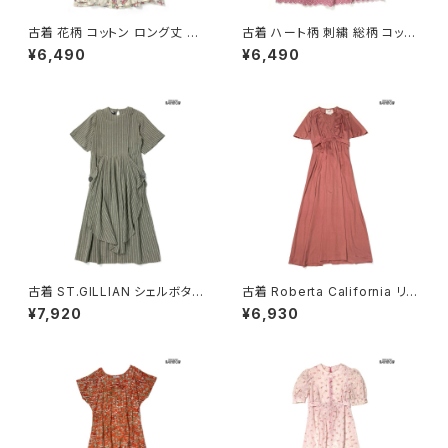
古着 花柄 コットン ロング丈 半
古着 ハート柄 刺繍 総柄 コット
袖 ワンピース ベージュ (oa26
ン ロング丈 半袖 ワンピース ピ
¥6,490
¥6,490
07070)
ンク (otu2605084)
古着 ST.GILLIAN シェルボタン
古着 Roberta California リボ
ストライプ柄 コットン ロング丈
ン 無地 ロング丈 半袖 ワンピー
¥7,920
¥6,930
半袖 ワンピース グレー カーキ
ス ピンク (otu2604148)
(otu2605032)