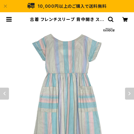
10,000円以上のご購入で送料無料
古着 フレンチスリーブ 背中開き スト
ライプ柄 コットン ロング丈 半袖 ワン
ピース ピンク ベージュ 緑 (otu240
5146) | 古着屋RAINBOW