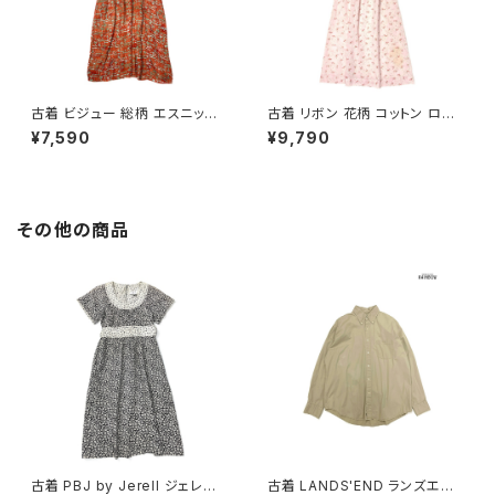
古着 ビジュー 総柄 エスニック
古着 リボン 花柄 コットン ロン
柄 ロング丈 半袖 ワンピース オ
グ丈 半袖 ワンピース ピンク (o
¥7,590
¥9,790
レンジ (otu2605039)
tu2604073)
その他の商品
古着 PBJ by Jerell ジェレル
古着 LANDS'END ランズエン