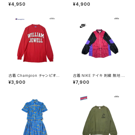
リボン 花柄 コットン100％ 膝丈
ド 前開き 無地 コットン100％
¥4,950
¥4,900
半袖 ワンピース 黒 (oa26070
長袖 シャツ ベージュ (ttu2509
79)
057)
古着 Champion チャンピオン
古着 NIKE ナイキ 刺繍 無地 ナ
ロゴ コットン100％ 長袖 Ｔシャ
イロン 長袖 アウター アウトドア
¥3,900
¥7,900
ツ 赤 (ttu2501067)
ジャケット ピンク (ttu250816
7)