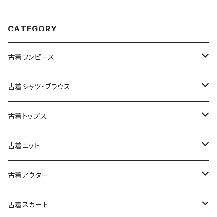
CATEGORY
古着ワンピース
古着長袖ワンピース
古着シャツ・ブラウス
古着半袖ワンピース
古着長袖シャツ・ブラウス
古着トップス
古着ノースリーブワンピース
古着半袖シャツ・ブラウス
古着スウェット&パーカー
古着ニット
古着スウェット
古着キャミソールワンピース
古着ノースリーブシャツ・ブラウス
古着プルオーバー
古着セーター
古着アウター
古着パーカー
古着長袖プルオーバー
古着ベアトップワンピース
古着Ｔシャツ
古着カーディガン
古着ライトジャケット
古着スカート