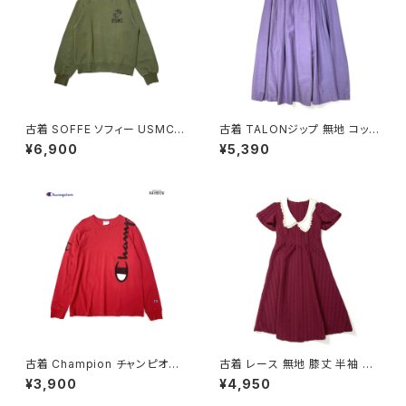
古着 SOFFE ソフィー USMC
古着 TALONジップ 無地 コット
アメリカ製 ロゴ 長袖 スウェット
ン 膝丈 スカート 紫 (ba26070
¥6,900
¥5,390
トレーナー 緑 カーキ (ttu2508
02)
182)
古着 Champion チャンピオン
古着 レース 無地 膝丈 半袖 ワ
ロゴ ブランドロゴ コットン10
ンピース 赤 ボルドー (oa2607
¥3,900
¥4,950
0％ 長袖 Ｔシャツ 赤 (ttu2501
080)
068)