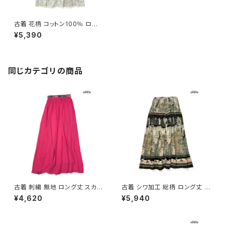
古着 花柄 コットン100％ ロン
グ丈 スカート ベージュ (btu24
¥5,390
05005)
同じカテゴリの商品
古着 刺繍 無地 ロング丈 スカー
古着 シワ加工 総柄 ロング丈 ス
ト ピンク (btu2604021)
カート 茶 (btu2604008)
¥4,620
¥5,940