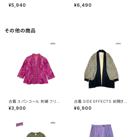
ロング丈 スカート ベージュ (ba
ング丈 スカート 紺 (btu26030
¥5,940
¥6,490
2607019)
13)
その他の商品
古着 スパンコール 刺繍 フリル
古着 SIDE EFFECTS 前開き
前開き 総柄 長袖 ブラウス ピン
総柄 レオパード柄 長袖 ニット
¥3,900
¥6,900
ク (ttu2501145)
アウター ベージュ (ttu250905
1)