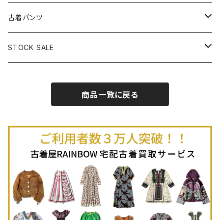
古着半袖プルオーバー
古着長袖Ｔシャツ
古着オールインワン
古着ベスト
古着半袖ニット
古着ライトコート
古着ロング丈スカート (丈76cm-)
古着パンツ
古着ノースリーブプルオーバー
古着半袖Ｔシャツ
古着オーバーオール
古着キャミソール
古着ニットアウター
古着ヘビージャケット
古着膝丈スカート (丈56-75cm)
古着ロング丈パンツ
STOCK SALE
古着ノースリーブＴシャツ
古着セットアップ
古着ノースリーブ
古着ノースリーブニット
古着ヘビーコート
古着ミニ丈スカート (丈-55cm)
古着ショート丈パンツ
Spring / Summer
商品一覧に戻る
80%OFF
古着ポロシャツ
古着ガウン
古着ミニ丈スカート (丈56-75cm)
Autumn / Winter
70%OFF
古着長袖ポロシャツ
80%OFF
古着スウェット
古着羽織り
古着半袖ポロシャツ
70%OFF
古着トレーナー
ベアトップ
古着パーカー
古着タンクトップ