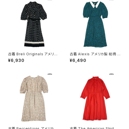
古着 Breli Originals アメリカ
古着 Alexis アメリカ製 総柄 ロ
製 ドット柄 ロング丈 長袖 プリ
ング丈 長袖 プリーツ ワンピー
¥6,930
¥6,490
ーツ ワンピース 黒 (otu26030
ス 緑 (otu2603020)
21)
古着 Perceptions アメリカ製
古着 The American Shirt Dr