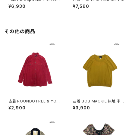
総柄 ロング丈 長袖 プリーツ ワ
ess アメリカ製 レース 無地 コ
¥6,930
¥7,590
ンピース ピンク ベージュ (otu
ットン ロング丈 長袖 ワンピース
2603019)
赤 (otu2603018)
その他の商品
古着 ROUNDOTREE & YORK
古着 BOB MACKIE 無地 半袖
E ラウンドツリーアンドヨーク
ニット マスタード 黄 (ttu25090
¥2,900
¥3,900
前開き 無地 コーデュロイ 長袖
76)
シャツ 赤 ボルドー (ttu25090
56)