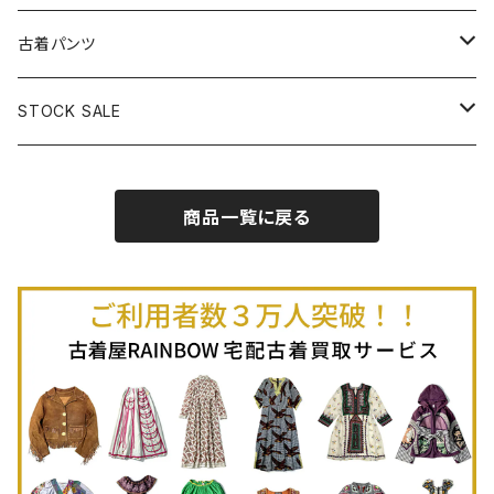
古着半袖プルオーバー
古着長袖Ｔシャツ
古着オールインワン
古着ベスト
古着半袖ニット
古着ライトコート
古着ロング丈スカート (丈76cm-)
古着パンツ
古着ノースリーブプルオーバー
古着半袖Ｔシャツ
古着オーバーオール
古着キャミソール
古着ニットアウター
古着ヘビージャケット
古着膝丈スカート (丈56-75cm)
古着ロング丈パンツ
STOCK SALE
古着ノースリーブＴシャツ
古着セットアップ
古着ノースリーブ
古着ノースリーブニット
古着ヘビーコート
古着ミニ丈スカート (丈-55cm)
古着ショート丈パンツ
Spring / Summer
商品一覧に戻る
80%OFF
古着ポロシャツ
古着ガウン
古着ミニ丈スカート (丈56-75cm)
Autumn / Winter
70%OFF
古着長袖ポロシャツ
80%OFF
古着スウェット
古着羽織り
古着半袖ポロシャツ
70%OFF
古着トレーナー
ベアトップ
古着パーカー
古着タンクトップ