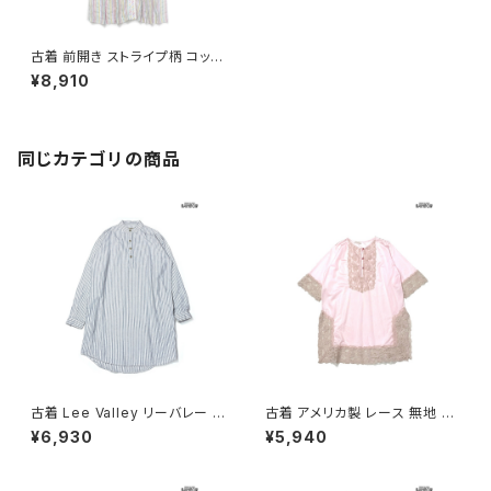
古着 前開き ストライプ柄 コット
ン ロング丈 長袖 ワンピース カ
¥8,910
ラフル (otu2405022)
同じカテゴリの商品
古着 Lee Valley リーバレー ス
古着 アメリカ製 レース 無地 ナ
トライプ柄 コットン100％ ロン
イロン ミニ丈 七分袖 ワンピー
¥6,930
¥5,940
グ丈 長袖 ワンピース 青 (otu2
ス ピンク (otu2602051)
603013)