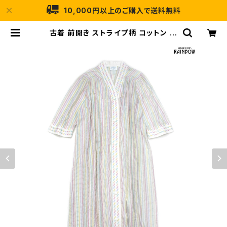
10,000円以上のご購入で送料無料
古着 前開き ストライプ柄 コットン ロ
ング丈 長袖 ワンピース カラフル (ot
u2405022) | 古着屋RAINBOW