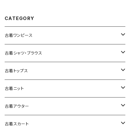
ジャケット ボルドー 赤紫 (ttu25
09054)
CATEGORY
古着ワンピース
古着長袖ワンピース
古着シャツ・ブラウス
古着半袖ワンピース
古着長袖シャツ・ブラウス
古着トップス
古着ノースリーブワンピース
古着半袖シャツ・ブラウス
古着スウェット&パーカー
古着ニット
古着スウェット
古着キャミソールワンピース
古着ノースリーブシャツ・ブラウス
古着プルオーバー
古着セーター
古着アウター
古着パーカー
古着長袖プルオーバー
古着ベアトップワンピース
古着Ｔシャツ
古着カーディガン
古着ライトジャケット
古着スカート