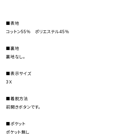
■表地
コットン55％ ポリエステル45％
■裏地
裏地なし。
■表示サイズ
3Ｘ
■着脱方法
前開きボタンです。
■ポケット
ポケット無し