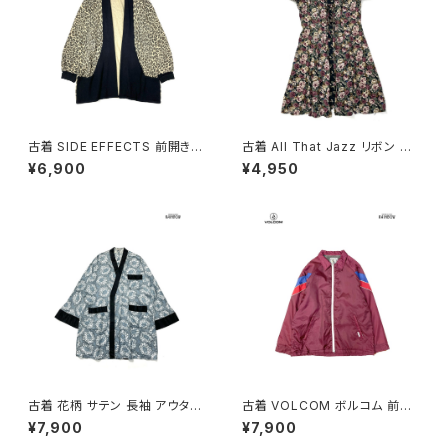
古着 SIDE EFFECTS 前開き
古着 All That Jazz リボン 花
総柄 レオパード柄 長袖 ニット
柄 ミニ丈 半袖 ワンピース 黒
¥6,900
¥4,950
アウター ベージュ (ttu250905
(oa2607076)
1)
古着 花柄 サテン 長袖 アウター
古着 VOLCOM ボルコム 前開
羽織り 水色 (ttu2501122)
き 無地 ブランドロゴ 刺繍 ナイ
¥7,900
¥7,900
ロン100％ 長袖 アウター ライト