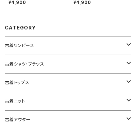
ネック 総柄 ナイロン 長袖 アウ
ラフト 無地 半袖 ニット 紺 (ttu2
¥4,900
¥4,900
ター ヘビージャケット 緑 紺 (tt
509075)
u2509099)
CATEGORY
古着ワンピース
古着長袖ワンピース
古着シャツ・ブラウス
古着半袖ワンピース
古着長袖シャツ・ブラウス
古着トップス
古着ノースリーブワンピース
古着半袖シャツ・ブラウス
古着スウェット&パーカー
古着ニット
古着スウェット
古着キャミソールワンピース
古着ノースリーブシャツ・ブラウス
古着プルオーバー
古着セーター
古着アウター
古着パーカー