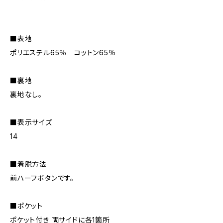
■表地
ポリエステル65％ コットン65％
■裏地
裏地なし。
■表示サイズ
14
■着脱方法
前ハーフボタンです。
■ポケット
ポケット付き 両サイドに各1箇所