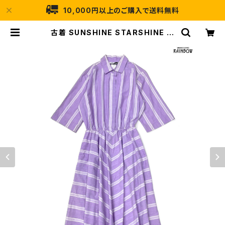
10,000円以上のご購入で送料無料
古着 SUNSHINE STARSHINE ス
トライプ柄 コットン ロング丈 半袖 ワ
ンピース パステル 紫 (otu240410
6) | 古着屋RAINBOW