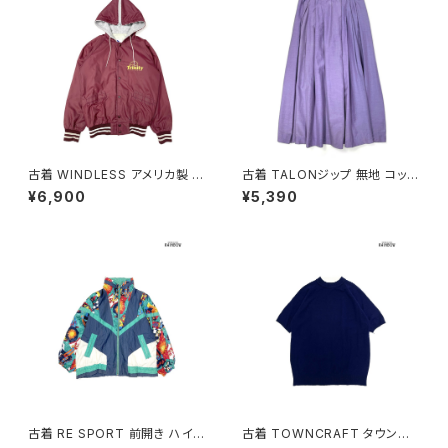
古着 WINDLESS アメリカ製 前
古着 TALONジップ 無地 コット
開き 無地 ワンポイント ナイロ
ン 膝丈 スカート 紫 (ba26070
¥6,900
¥5,390
ン100％ 長袖 アウター ライトジ
02)
ャケット ボルドー 赤紫 (ttu250
9053)
古着 RE SPORT 前開き ハイ
古着 TOWNCRAFT タウンク