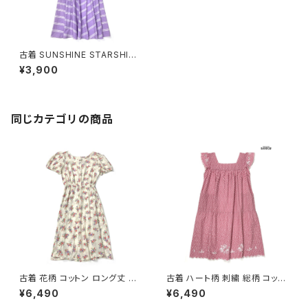
古着 SUNSHINE STARSHINE
ストライプ柄 コットン ロング丈
¥3,900
半袖 ワンピース パステル 紫 (o
tu2404106)
同じカテゴリの商品
古着 花柄 コットン ロング丈 半
古着 ハート柄 刺繍 総柄 コット
袖 ワンピース ベージュ (oa26
ン ロング丈 半袖 ワンピース ピ
¥6,490
¥6,490
07070)
ンク (otu2605084)