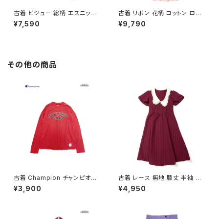
古着 ビジュー 総柄 エスニック
古着 リボン 花柄 コットン ロン
柄 ロング丈 半袖 ワンピース オ
グ丈 半袖 ワンピース ピンク (o
¥7,590
¥9,790
レンジ (otu2605039)
tu2604073)
その他の商品
古着 Champion チャンピオン
古着 レース 無地 膝丈 半袖 ワ
NEW MEXICO LOBOS プリン
ンピース 赤 ボルドー (oa2607
¥3,900
¥4,950
ト カットソー 長袖 Ｔシャツ 赤 (t
080)
tu2509074)