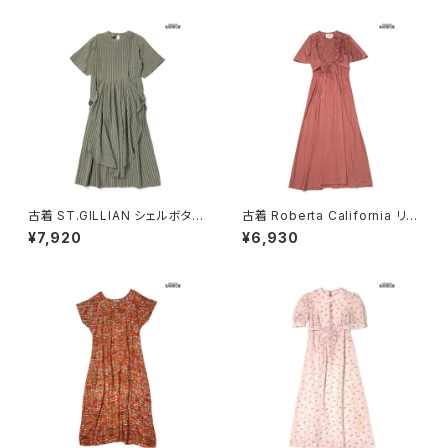
古着 ST.GILLIAN シェルボタン
古着 Roberta California リボ
ストライプ柄 コットン ロング丈
ン 無地 ロング丈 半袖 ワンピー
¥7,920
¥6,930
半袖 ワンピース グレー カーキ
ス ピンク (otu2604148)
(otu2605032)