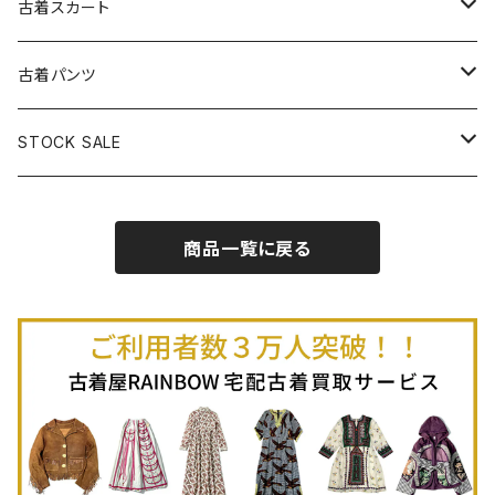
古着長袖プルオーバー
古着ベアトップワンピース
古着Ｔシャツ
古着カーディガン
古着ライトジャケット
古着スカート
古着半袖プルオーバー
古着長袖Ｔシャツ
古着オールインワン
古着ベスト
古着半袖ニット
古着ライトコート
古着ロング丈スカート (丈76cm-)
古着パンツ
古着ノースリーブプルオーバー
古着半袖Ｔシャツ
古着オーバーオール
古着キャミソール
古着ニットアウター
古着ヘビージャケット
古着膝丈スカート (丈56-75cm)
古着ロング丈パンツ
STOCK SALE
古着ノースリーブＴシャツ
古着セットアップ
古着ノースリーブ
古着ノースリーブニット
古着ヘビーコート
古着ミニ丈スカート (丈-55cm)
古着ショート丈パンツ
Spring / Summer
商品一覧に戻る
80%OFF
古着ポロシャツ
古着ガウン
古着ミニ丈スカート (丈56-75cm)
Autumn / Winter
70%OFF
古着長袖ポロシャツ
80%OFF
古着スウェット
古着羽織り
古着半袖ポロシャツ
70%OFF
古着トレーナー
ベアトップ
古着パーカー
古着タンクトップ