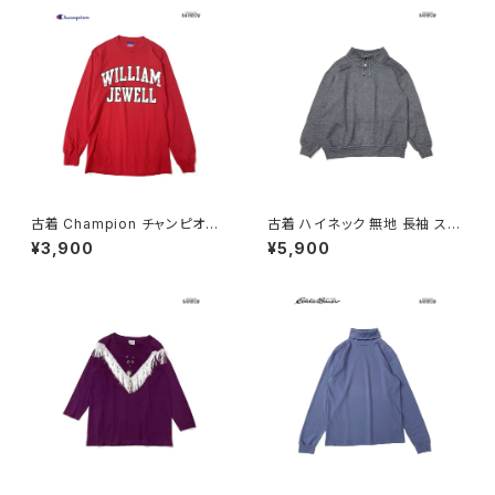
9053)
古着 Champion チャンピオン
古着 ハイネック 無地 長袖 スウ
ロゴ コットン100％ 長袖 Ｔシャ
ェット トレーナー グレー (ttu25
¥3,900
¥5,900
ツ 赤 (ttu2501067)
01281)