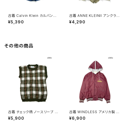
古着 Calvin Klein カルバンク
古着 ANNE KLEINII アンクライ
ライン 無地 デニム ミニ丈 ショ
ン 無地 シルク100％ ショート
¥5,390
¥4,290
ートパンツ 青 紺 (btu260402
パンツ ベージュ (btu260105
6)
8)
その他の商品
古着 チェック柄 ノースリーブ ベ
古着 WINDLESS アメリカ製 前
スト 緑 (ttu2501125)
開き 無地 ワンポイント ナイロ
¥5,900
¥6,900
ン100％ 長袖 アウター ライトジ
ャケット ボルドー 赤紫 (ttu250