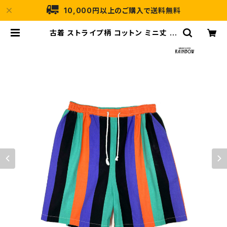
10,000円以上のご購入で送料無料
古着 ストライプ柄 コットン ミニ丈 パ
ンツ オレンジ 紫 カラフル (btu240
4025) | 古着屋RAINBOW