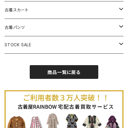
古着パーカー
古着長袖プルオーバー
古着ベアトップワンピース
古着Ｔシャツ
古着カーディガン
古着ライトジャケット
古着スカート
古着半袖プルオーバー
古着長袖Ｔシャツ
古着オールインワン
古着ベスト
古着半袖ニット
古着ライトコート
古着ロング丈スカート (丈76cm-)
古着パンツ
古着ノースリーブプルオーバー
古着半袖Ｔシャツ
古着オーバーオール
古着キャミソール
古着ニットアウター
古着ヘビージャケット
古着膝丈スカート (丈56-75cm)
古着ロング丈パンツ
STOCK SALE
古着ノースリーブＴシャツ
古着セットアップ
古着ノースリーブ
古着ノースリーブニット
古着ヘビーコート
古着ミニ丈スカート (丈-55cm)
古着ショート丈パンツ
Spring / Summer
商品一覧に戻る
80%OFF
古着ポロシャツ
古着ガウン
古着ミニ丈スカート (丈56-75cm)
Autumn / Winter
70%OFF
古着長袖ポロシャツ
80%OFF
古着スウェット
古着羽織り
古着半袖ポロシャツ
70%OFF
古着トレーナー
ベアトップ