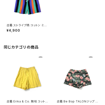
古着 ストライプ柄 コットン ミニ
丈 パンツ オレンジ 紫 カラフル
¥4,900
(btu2404025)
同じカテゴリの商品
古着 Erika & Co. 無地 コットン
古着 Be Bop TALONジップ 花
100％ ミニ丈 ショートパンツ 黄
柄 デニム ショートパンツ 黒 (bt