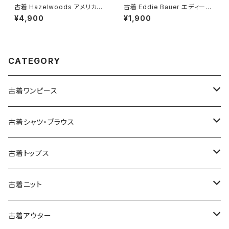
古着 Hazelwoods アメリカ製
古着 Eddie Bauer エディーバ
フリンジ 無地 コットン100％ 長
ウアー タートルネック 無地 コッ
¥4,900
¥1,900
袖 Ｔシャツ 紫 (ttu2501287)
トン100％ 長袖 Ｔシャツ くすみ
紫 (ttu2501172)
CATEGORY
古着ワンピース
古着長袖ワンピース
古着シャツ・ブラウス
古着半袖ワンピース
古着長袖シャツ・ブラウス
古着トップス
古着ノースリーブワンピース
古着半袖シャツ・ブラウス
古着スウェット&パーカー
古着ニット
古着スウェット
古着キャミソールワンピース
古着ノースリーブシャツ・ブラウス
古着プルオーバー
古着セーター
古着アウター