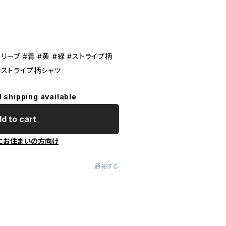
リーブ #青 #黄 #緑 #ストライプ柄
 #ストライプ柄シャツ
l shipping available
d to cart
にお住まいの方向け
通報する