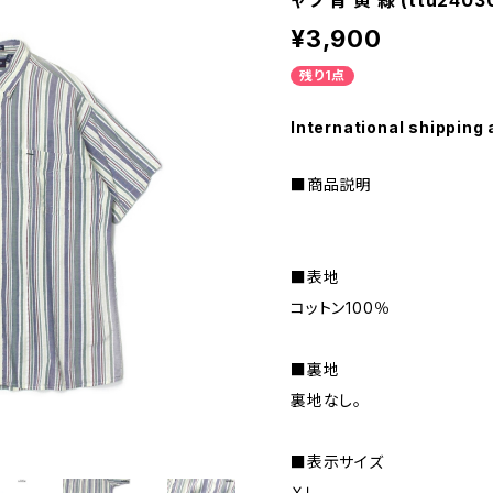
ャツ 青 黄 緑 (ttu24030
¥3,900
残り1点
International shipping 
■商品説明
■表地
コットン100％
■裏地
裏地なし。
■表示サイズ
ＸＬ