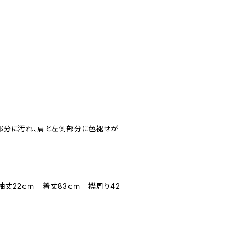
ト部分に汚れ、肩と左側部分に色褪せが
袖丈22ｃｍ 着丈83ｃｍ 襟周り42